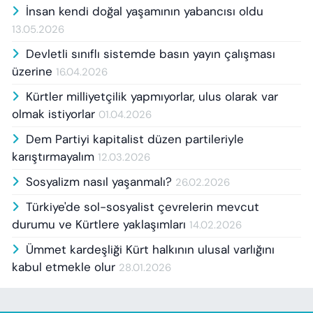
İnsan kendi doğal yaşamının yabancısı oldu
13.05.2026
Devletli sınıflı sistemde basın yayın çalışması
üzerine
16.04.2026
Kürtler milliyetçilik yapmıyorlar, ulus olarak var
olmak istiyorlar
01.04.2026
Dem Partiyi kapitalist düzen partileriyle
karıştırmayalım
12.03.2026
Sosyalizm nasıl yaşanmalı?
26.02.2026
Türkiye'de sol-sosyalist çevrelerin mevcut
durumu ve Kürtlere yaklaşımları
14.02.2026
Ümmet kardeşliği Kürt halkının ulusal varlığını
kabul etmekle olur
28.01.2026