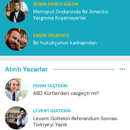
BÜŞRA PARILTI GÜLÜN
Metropol Zindanında Bir Amentü:
Yazgısına Koşamayanlar
ENGIN OKUDUCU
Bir hukukçunun kadrajından
Alıntı Yazarlar
FEHIM TAŞTEKIN
ABD Kürtler'den vazgeçti mi?
LEVENT GÜLTEKIN
Levent Gültekin Referandum Sonrası
Türkiye'yi Yazdı