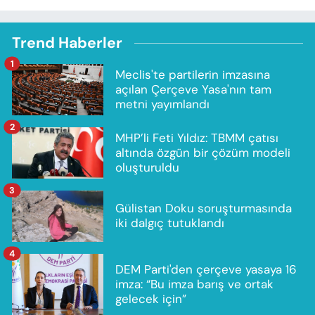
Trend Haberler
1
Meclis'te partilerin imzasına
açılan Çerçeve Yasa'nın tam
metni yayımlandı
2
MHP’li Feti Yıldız: TBMM çatısı
altında özgün bir çözüm modeli
oluşturuldu
3
Gülistan Doku soruşturmasında
iki dalgıç tutuklandı
4
DEM Parti'den çerçeve yasaya 16
imza: “Bu imza barış ve ortak
gelecek için”