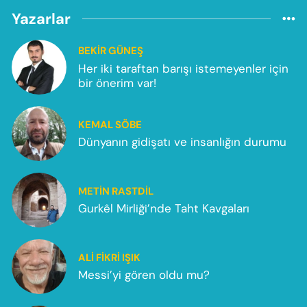
Yazarlar
BEKIR GÜNEŞ
Her iki taraftan barışı istemeyenler için
bir önerim var!
KEMAL SÖBE
Dünyanın gidişatı ve insanlığın durumu
METIN RASTDIL
Gurkêl Mirliği’nde Taht Kavgaları
ALI FIKRI IŞIK
Messi’yi gören oldu mu?