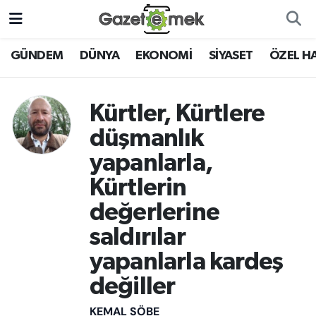
DÜNYA
Nöbetçi Eczaneler
GÜNDEM
DÜNYA
EKONOMİ
SİYASET
ÖZEL H
EKONOMİ
Hava Durumu
Kürtler, Kürtlere
EMEK HABERLERİ
İstanbul Namaz Vakitleri
düşmanlık
yapanlarla,
YENİ MEDYADA EMEK
Trafik Durumu
GAZETECİLİĞİNİ GELİŞTİRMEK
Kürtlerin
Süper Lig Puan Durumu ve Fikstür
değerlerine
FAYDALI BİLGİLER
saldırılar
Tüm Manşetler
GÜNDEM
yapanlarla kardeş
Son Dakika Haberleri
değiller
EĞİTİM
Haber Arşivi
KEMAL SÖBE