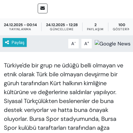
KADIN
SAĞLIK
24.12.2025 - 00:14
24.12.2025 - 12:28
2
100
YAYINLANMA
GÜNCELLEME
PAYLAŞIM
GÖSTERIM
SPOR
Paylaş
-
+
A
A
KÜLTÜR-SANAT
MAGAZİN
Türkiye'de bir grup ne üdüğü belli olmayan ve
etnik olarak Türk bile olmayan devşirme bir
ÖZEL HABER
güruh tarafından Kürt halkının kimliğine
kültürüne ve değerlerine saldırılar yapılıyor.
YAZAR KÖŞESİ
Siyasal Türkçülükten beslenenler de buna
SİYASET
destek veriyorlar ve hatta buna önayak
oluyorlar. Bursa Spor stadyumunda, Bursa
VAN VE DİYARBAKIR HABERLERİ
Spor kulübü taraftarları tarafından ağza