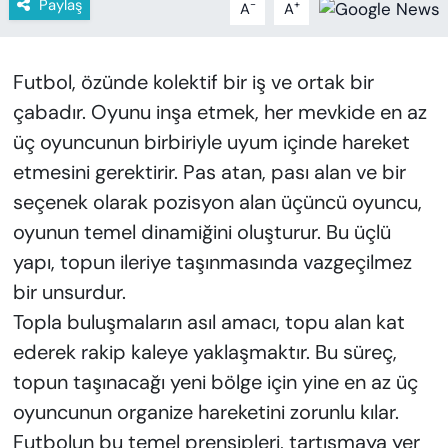
Paylaş
-
+
KADIN
A
A
SAĞLIK
Futbol, özünde kolektif bir iş ve ortak bir
çabadır. Oyunu inşa etmek, her mevkide en az
SPOR
üç oyuncunun birbiriyle uyum içinde hareket
KÜLTÜR-SANAT
etmesini gerektirir. Pas atan, pası alan ve bir
seçenek olarak pozisyon alan üçüncü oyuncu,
MAGAZİN
oyunun temel dinamiğini oluşturur. Bu üçlü
yapı, topun ileriye taşınmasında vazgeçilmez
ÖZEL HABER
bir unsurdur.
YAZAR KÖŞESİ
Topla buluşmaların asıl amacı, topu alan kat
ederek rakip kaleye yaklaşmaktır. Bu süreç,
SİYASET
topun taşınacağı yeni bölge için yine en az üç
oyuncunun organize hareketini zorunlu kılar.
VAN VE DİYARBAKIR HABERLERİ
Futbolun bu temel prensipleri, tartışmaya yer