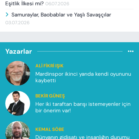
Eşitlik İlkesi mi?
06.07.2026
Samuraylar, Baobablar ve Yaşlı Savaşçılar
03.07.2026
Yazarlar
ALI FIKRI IŞIK
Mardinspor ikinci yarıda kendi oyununu
kaybetti
BEKIR GÜNEŞ
Her iki taraftan barışı istemeyenler için
bir önerim var!
KEMAL SÖBE
Dünyanın gidişatı ve insanlığın durumu