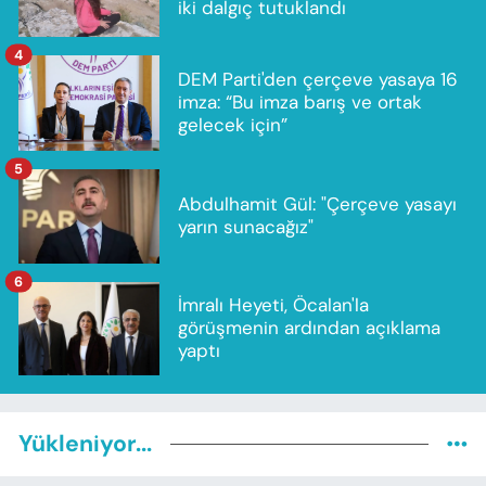
iki dalgıç tutuklandı
4
DEM Parti'den çerçeve yasaya 16
imza: “Bu imza barış ve ortak
gelecek için”
5
Abdulhamit Gül: "Çerçeve yasayı
yarın sunacağız"
6
İmralı Heyeti, Öcalan'la
görüşmenin ardından açıklama
yaptı
Yükleniyor...