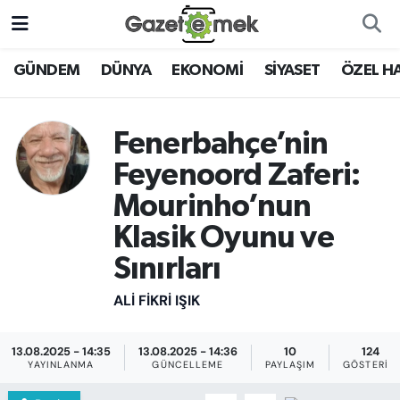
DÜNYA
Nöbetçi Eczaneler
GÜNDEM
DÜNYA
EKONOMİ
SİYASET
ÖZEL H
EKONOMİ
Hava Durumu
Fenerbahçe’nin
EMEK HABERLERİ
İstanbul Namaz Vakitleri
Feyenoord Zaferi:
Mourinho’nun
YENİ MEDYADA EMEK
Trafik Durumu
GAZETECİLİĞİNİ GELİŞTİRMEK
Klasik Oyunu ve
Süper Lig Puan Durumu ve Fikstür
Sınırları
FAYDALI BİLGİLER
Tüm Manşetler
ALI FIKRI IŞIK
GÜNDEM
Son Dakika Haberleri
13.08.2025 - 14:35
13.08.2025 - 14:36
10
124
EĞİTİM
YAYINLANMA
GÜNCELLEME
PAYLAŞIM
GÖSTERIM
Haber Arşivi