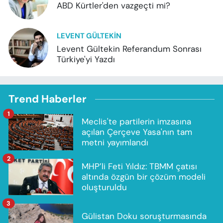
ABD Kürtler'den vazgeçti mi?
LEVENT GÜLTEKIN
Levent Gültekin Referandum Sonrası
Türkiye'yi Yazdı
Trend Haberler
1
Meclis'te partilerin imzasına
açılan Çerçeve Yasa'nın tam
metni yayımlandı
2
MHP’li Feti Yıldız: TBMM çatısı
altında özgün bir çözüm modeli
oluşturuldu
3
Gülistan Doku soruşturmasında