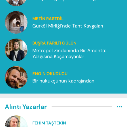
METIN RASTDIL
Gurkêl Mirliği’nde Taht Kavgaları
BÜŞRA PARILTI GÜLÜN
Metropol Zindanında Bir Amentü:
Yazgısına Koşamayanlar
ENGIN OKUDUCU
Bir hukukçunun kadrajından
Alıntı Yazarlar
FEHIM TAŞTEKIN