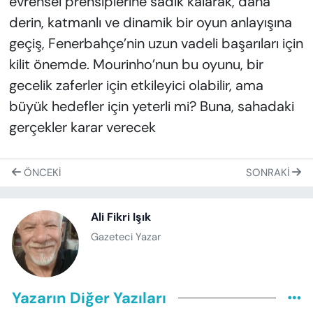
evrensel prensiplerine sadık kalarak, daha
derin, katmanlı ve dinamik bir oyun anlayışına
geçiş, Fenerbahçe’nin uzun vadeli başarıları için
kilit önemde. Mourinho’nun bu oyunu, bir
gecelik zaferler için etkileyici olabilir, ama
büyük hedefler için yeterli mi? Buna, sahadaki
gerçekler karar verecek
ÖNCEKI
SONRAKI
Ali Fikri Işık
Gazeteci Yazar
Yazarın Diğer Yazıları