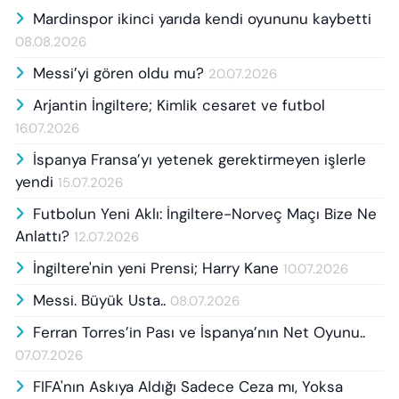
Mardinspor ikinci yarıda kendi oyununu kaybetti
08.08.2026
Messi’yi gören oldu mu?
20.07.2026
Arjantin İngiltere; Kimlik cesaret ve futbol
16.07.2026
İspanya Fransa’yı yetenek gerektirmeyen işlerle
yendi
15.07.2026
Futbolun Yeni Aklı: İngiltere-Norveç Maçı Bize Ne
Anlattı?
12.07.2026
İngiltere'nin yeni Prensi; Harry Kane
10.07.2026
Messi. Büyük Usta..
08.07.2026
Ferran Torres’in Pası ve İspanya’nın Net Oyunu..
07.07.2026
FIFA'nın Askıya Aldığı Sadece Ceza mı, Yoksa