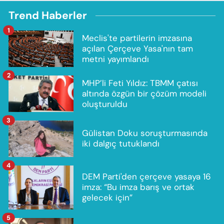
Trend Haberler
1
Meclis'te partilerin imzasına
açılan Çerçeve Yasa'nın tam
metni yayımlandı
2
MHP’li Feti Yıldız: TBMM çatısı
altında özgün bir çözüm modeli
oluşturuldu
3
Gülistan Doku soruşturmasında
iki dalgıç tutuklandı
4
DEM Parti'den çerçeve yasaya 16
imza: “Bu imza barış ve ortak
gelecek için”
5