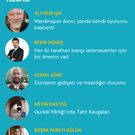
ALI FIKRI IŞIK
Mardinspor ikinci yarıda kendi oyununu
kaybetti
BEKIR GÜNEŞ
Her iki taraftan barışı istemeyenler için
bir önerim var!
KEMAL SÖBE
Dünyanın gidişatı ve insanlığın durumu
METIN RASTDIL
Gurkêl Mirliği’nde Taht Kavgaları
BÜŞRA PARILTI GÜLÜN