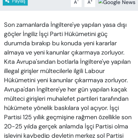
Paylaş
-
+
A
A
KADIN
SAĞLIK
Son zamanlarda İngiltere'ye yapılan yasa dışı
göçler İngiliz İşçi Parti Hükümetini güç
SPOR
durumda bırakıp bu konuda yeni kararlar
KÜLTÜR-SANAT
almaya ve yeni kanunlar çıkarmaya zorluyor.
Kıta Avrupa'sından botlarla İngiltere'ye yapılan
MAGAZİN
illegal girişler mültecilerle ilgili Labour
Hükümetini yeni kanunlar çıkarmaya zorluyor.
ÖZEL HABER
Avrupa'dan İngiltere'ye her gün yapılan kaçak
YAZAR KÖŞESİ
mülteci girişleri muhalefet partileri tarafından
hükümete yönelik baskılara yol açıyor. İşçi
SİYASET
Partisi 125 yıllık geçmişine rağmen özellikle son
20-25 yılda gerçek anlamda İşçi Partisi olma
VAN VE DİYARBAKIR HABERLERİ
işlevini kaybedip devletin merkez sol Partisi