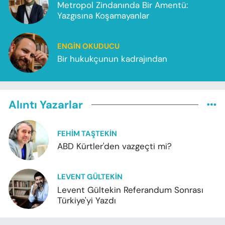
Metropol Zindanında Bir Amentü:
Yazgısına Koşamayanlar
ENGIN OKUDUCU
Bir hukukçunun kadrajından
Alıntı Yazarlar
FEHIM TAŞTEKIN
ABD Kürtler'den vazgeçti mi?
LEVENT GÜLTEKIN
Levent Gültekin Referandum Sonrası
Türkiye'yi Yazdı