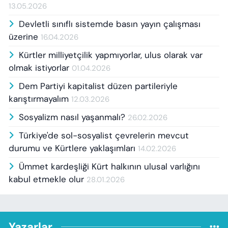
13.05.2026
Devletli sınıflı sistemde basın yayın çalışması
üzerine
16.04.2026
Kürtler milliyetçilik yapmıyorlar, ulus olarak var
olmak istiyorlar
01.04.2026
Dem Partiyi kapitalist düzen partileriyle
karıştırmayalım
12.03.2026
Sosyalizm nasıl yaşanmalı?
26.02.2026
Türkiye'de sol-sosyalist çevrelerin mevcut
durumu ve Kürtlere yaklaşımları
14.02.2026
Ümmet kardeşliği Kürt halkının ulusal varlığını
kabul etmekle olur
28.01.2026
Yazarlar