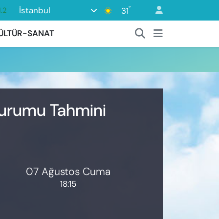
°
İstanbul
31
.2
17
ÜLTÜR-SANAT
27
35
12
19
 Durumu Tahmini
07 Ağustos Cuma
18:15