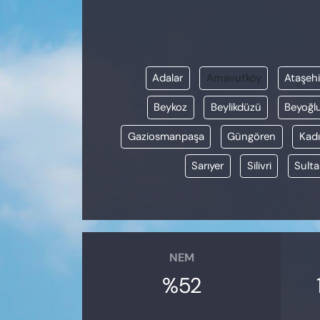
KADIN
SAĞLIK
Adalar
Arnavutköy
Ataşehi
SPOR
Beykoz
Beylikdüzü
Beyoğl
KÜLTÜR-SANAT
Gaziosmanpaşa
Güngören
Kadı
MAGAZİN
Sarıyer
Silivri
Sulta
ÖZEL HABER
YAZAR KÖŞESİ
NEM
SİYASET
%52
VAN VE DİYARBAKIR HABERLERİ