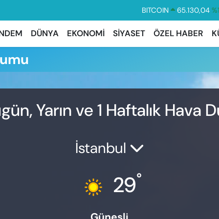
BITCOIN
65.130,04
%1
DOLAR
47,7106
%0.
NDEM
DÜNYA
EKONOMİ
SİYASET
ÖZEL HABER
K
EURO
55,1652
%0.
rumu
STERLİN
64,4046
%0.
GRAM ALTIN
6618.49
%2.
BİST100
13.773
%-
ün, Yarın ve 1 Haftalık Hava
İstanbul
°
29
Güneşli