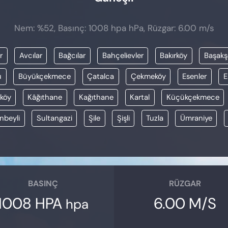
Nem: %52, Basınç: 1008 hpa hPa, Rüzgar: 6.00 m/s
r
Avcılar
Bağcılar
Bahçelievler
Bakırköy
Başakş
u
Büyükçekmece
Çatalca
Çekmeköy
Esenler
E
köy
Kâğıthane
Kağıthane
Kartal
Küçükçekmece
nbeyli
Sultangazi
Şile
Şişli
Tuzla
Ümraniye
BASINÇ
RÜZGAR
1008 HPA
6.00 M/S
hpa