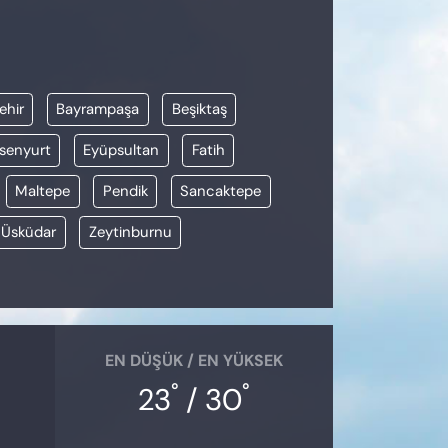
ehir
Bayrampaşa
Beşiktaş
senyurt
Eyüpsultan
Fatih
Maltepe
Pendik
Sancaktepe
Üsküdar
Zeytinburnu
EN DÜŞÜK / EN YÜKSEK
°
°
23
/ 30