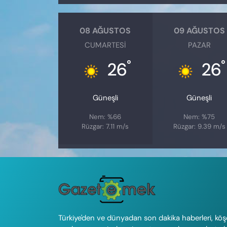
08 AĞUSTOS
09 AĞUSTOS
CUMARTESI
PAZAR
°
°
26
26
Güneşli
Güneşli
Nem: %66
Nem: %75
Rüzgar: 7.11 m/s
Rüzgar: 9.39 m/s
Türkiye'den ve dünyadan son dakika haberleri, köş