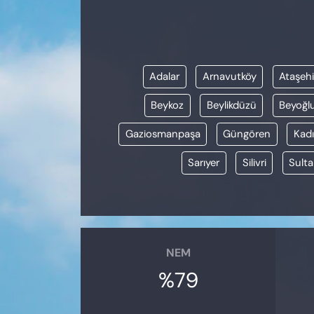
KADIN
SAĞLIK
Adalar
Arnavutköy
Ataşehi
SPOR
Beykoz
Beylikdüzü
Beyoğl
KÜLTÜR-SANAT
Gaziosmanpaşa
Güngören
Kadı
MAGAZİN
Sarıyer
Silivri
Sulta
ÖZEL HABER
YAZAR KÖŞESİ
NEM
SİYASET
%79
VAN VE DİYARBAKIR HABERLERİ