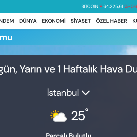
BITCOIN
64.225,61
%-0.
DOLAR
47,7143
%0.
NDEM
DÜNYA
EKONOMİ
SİYASET
ÖZEL HABER
K
EURO
55,0317
%-0.
umu
STERLİN
64,2463
%0.
GRAM ALTIN
6510.40
%0.
BİST100
13.799
%7
gün, Yarın ve 1 Haftalık Hava 
İstanbul
°
25
Parçalı Bulutlu