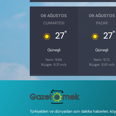
08 AĞUSTOS
09 AĞUSTOS
CUMARTESI
PAZAR
°
°
27
27
Güneşli
Güneşli
Nem: %64
Nem: %72
Rüzgar: 6.31 m/s
Rüzgar: 8.61 m/s
Türkiye'den ve dünyadan son dakika haberleri, köş