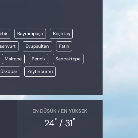
ehir
Bayrampaşa
Beşiktaş
senyurt
Eyüpsultan
Fatih
Maltepe
Pendik
Sancaktepe
Üsküdar
Zeytinburnu
EN DÜŞÜK / EN YÜKSEK
°
°
24
/ 31