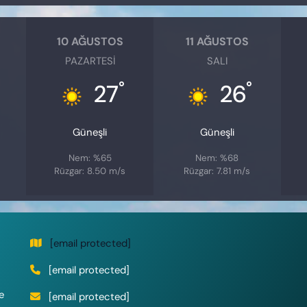
10 AĞUSTOS
11 AĞUSTOS
PAZARTESI
SALI
°
°
27
26
Güneşli
Güneşli
Nem: %65
Nem: %68
Rüzgar: 8.50 m/s
Rüzgar: 7.81 m/s
[email protected]
[email protected]
e
[email protected]