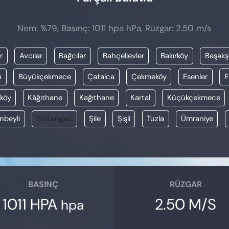
Nem: %79, Basınç: 1011 hpa hPa, Rüzgar: 2.50 m/s
r
Avcılar
Bağcılar
Bahçelievler
Bakırköy
Başakş
u
Büyükçekmece
Çatalca
Çekmeköy
Esenler
E
köy
Kâğıthane
Kağıthane
Kartal
Küçükçekmece
nbeyli
Sultangazi
Şile
Şişli
Tuzla
Ümraniye
BASINÇ
RÜZGAR
1011 HPA
2.50 M/S
hpa