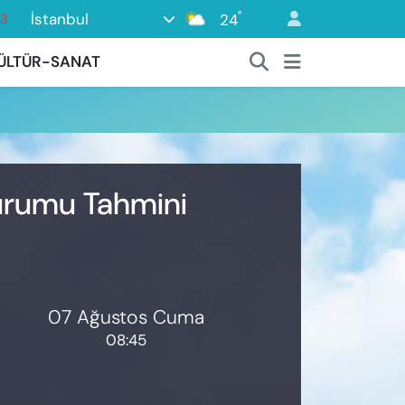
°
İstanbul
24
63
16
ÜLTÜR-SANAT
02
07
45
0
Durumu Tahmini
07 Ağustos Cuma
08:45