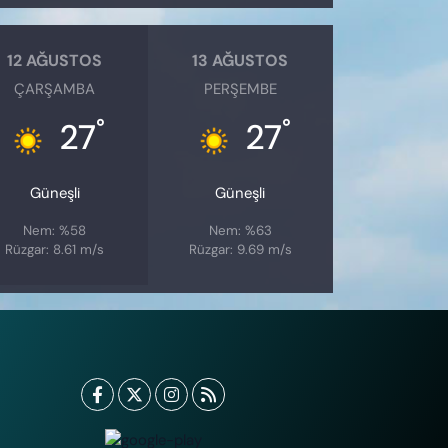
12 AĞUSTOS
13 AĞUSTOS
ÇARŞAMBA
PERŞEMBE
°
°
27
27
Güneşli
Güneşli
Nem: %58
Nem: %63
Rüzgar: 8.61 m/s
Rüzgar: 9.69 m/s