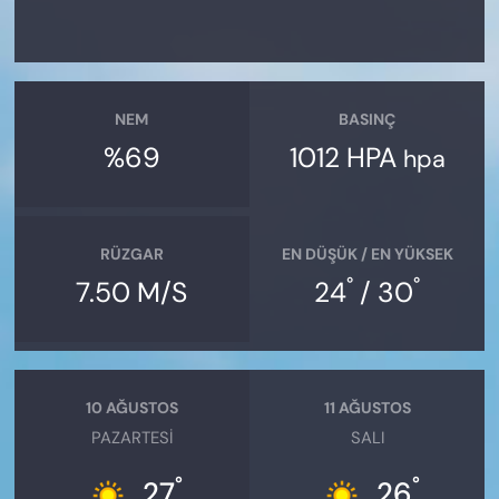
NEM
BASINÇ
%69
1012 HPA
hpa
RÜZGAR
EN DÜŞÜK / EN YÜKSEK
°
°
7.50 M/S
24
/ 30
10 AĞUSTOS
11 AĞUSTOS
PAZARTESI
SALI
°
°
27
26