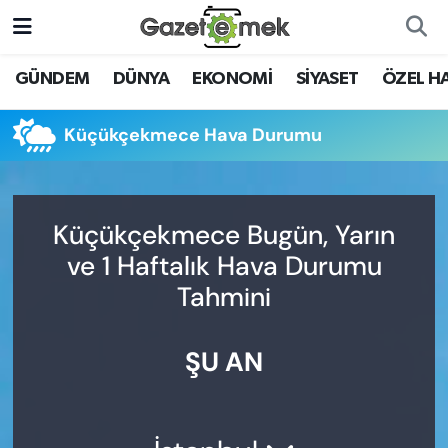
DÜNYA
Nöbetçi Eczaneler
GÜNDEM
DÜNYA
EKONOMİ
SİYASET
ÖZEL H
EKONOMİ
Hava Durumu
Küçükçekmece Hava Durumu
EMEK HABERLERİ
İstanbul Namaz Vakitleri
YENİ MEDYADA EMEK
Trafik Durumu
Küçükçekmece Bugün, Yarın
GAZETECİLİĞİNİ GELİŞTİRMEK
ve 1 Haftalık Hava Durumu
Süper Lig Puan Durumu ve Fikstür
Tahmini
FAYDALI BİLGİLER
Tüm Manşetler
GÜNDEM
ŞU AN
Son Dakika Haberleri
EĞİTİM
Haber Arşivi