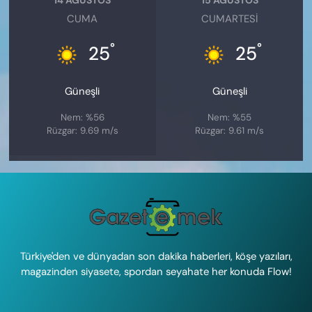
CUMA
CUMARTESI
°
°
25
25
Güneşli
Güneşli
Nem: %56
Nem: %55
Rüzgar: 9.69 m/s
Rüzgar: 9.61 m/s
Türkiye'den ve dünyadan son dakika haberleri, köşe yazıları,
magazinden siyasete, spordan seyahate her konuda Flow!