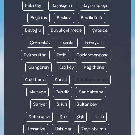
Bakırköy
Başakşehir
Bayrampaşa
Beşiktaş
Beykoz
Beylikdüzü
Beyoğlu
Büyükçekmece
Çatalca
Çekmeköy
Esenler
Esenyurt
Eyüpsultan
Fatih
Gaziosmanpaşa
Güngören
Kadıköy
Kâğıthane
Kağıthane
Kartal
Küçükçekmece
Maltepe
Pendik
Sancaktepe
Sarıyer
Silivri
Sultanbeyli
Sultangazi
Şile
Şişli
Tuzla
Ümraniye
Üsküdar
Zeytinburnu