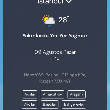
İstanbul
KADIN
SAĞLIK
°
28
SPOR
Yakınlarda Yer Yer Yağmur
KÜLTÜR-SANAT
09 Ağustos Pazar
MAGAZİN
11:45
ÖZEL HABER
Nem: %69, Basınç: 1012 hpa hPa,
YAZAR KÖŞESİ
Rüzgar: 7.50 m/s
SİYASET
Adalar
Arnavutköy
Ataşehir
VAN VE DİYARBAKIR HABERLERİ
Avcılar
Bağcılar
Bahçelievler