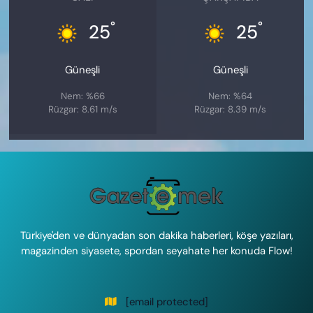
°
°
25
25
Güneşli
Güneşli
Nem: %66
Nem: %64
Rüzgar: 8.61 m/s
Rüzgar: 8.39 m/s
Türkiye'den ve dünyadan son dakika haberleri, köşe yazıları,
magazinden siyasete, spordan seyahate her konuda Flow!
[email protected]