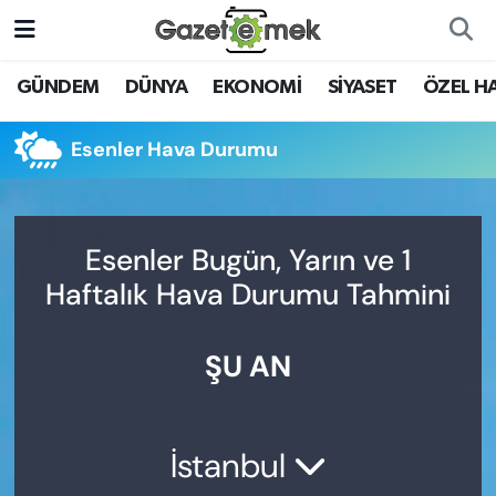
DÜNYA
Nöbetçi Eczaneler
GÜNDEM
DÜNYA
EKONOMİ
SİYASET
ÖZEL H
EKONOMİ
Hava Durumu
Esenler Hava Durumu
EMEK HABERLERİ
İstanbul Namaz Vakitleri
YENİ MEDYADA EMEK
Trafik Durumu
Esenler Bugün, Yarın ve 1
GAZETECİLİĞİNİ GELİŞTİRMEK
Haftalık Hava Durumu Tahmini
Süper Lig Puan Durumu ve Fikstür
FAYDALI BİLGİLER
ŞU AN
Tüm Manşetler
GÜNDEM
Son Dakika Haberleri
EĞİTİM
İstanbul
Haber Arşivi