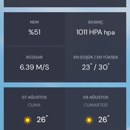
NEM
BASINÇ
%51
1011 HPA
hpa
RÜZGAR
EN DÜŞÜK / EN YÜKSEK
°
°
6.39 M/S
23
/ 30
07 AĞUSTOS
08 AĞUSTOS
CUMA
CUMARTESI
°
°
26
26