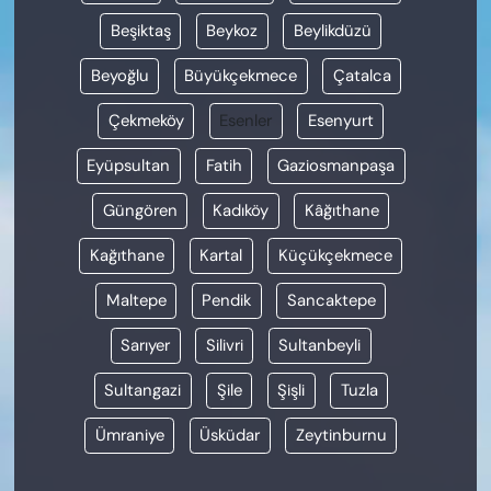
Beşiktaş
Beykoz
Beylikdüzü
Beyoğlu
Büyükçekmece
Çatalca
Çekmeköy
Esenler
Esenyurt
Eyüpsultan
Fatih
Gaziosmanpaşa
Güngören
Kadıköy
Kâğıthane
Kağıthane
Kartal
Küçükçekmece
Maltepe
Pendik
Sancaktepe
Sarıyer
Silivri
Sultanbeyli
Sultangazi
Şile
Şişli
Tuzla
Ümraniye
Üsküdar
Zeytinburnu