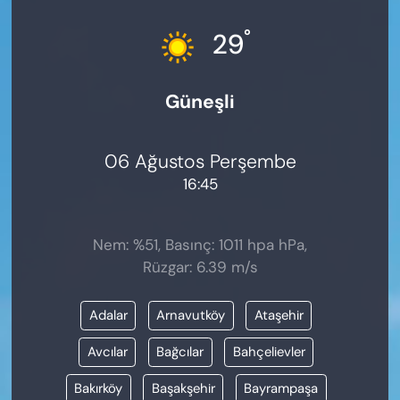
KADIN
°
29
SAĞLIK
Güneşli
SPOR
KÜLTÜR-SANAT
06 Ağustos Perşembe
16:45
MAGAZİN
ÖZEL HABER
Nem: %51, Basınç: 1011 hpa hPa,
Rüzgar: 6.39 m/s
YAZAR KÖŞESİ
Adalar
Arnavutköy
Ataşehir
SİYASET
Avcılar
Bağcılar
Bahçelievler
VAN VE DİYARBAKIR HABERLERİ
Bakırköy
Başakşehir
Bayrampaşa