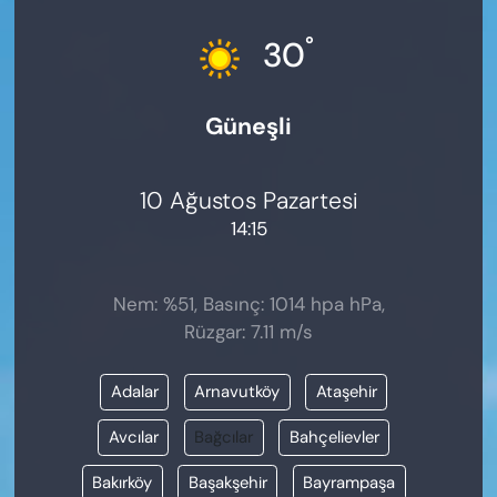
KADIN
°
30
SAĞLIK
Güneşli
SPOR
KÜLTÜR-SANAT
10 Ağustos Pazartesi
14:15
MAGAZİN
ÖZEL HABER
Nem: %51, Basınç: 1014 hpa hPa,
Rüzgar: 7.11 m/s
YAZAR KÖŞESİ
Adalar
Arnavutköy
Ataşehir
SİYASET
Avcılar
Bağcılar
Bahçelievler
VAN VE DİYARBAKIR HABERLERİ
Bakırköy
Başakşehir
Bayrampaşa