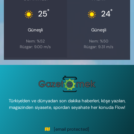
°
°
25
24
Güneşli
Güneşli
Nem: %52
Nem: %50
Rüzgar: 9.00 m/s
Rüzgar: 9.31 m/s
Türkiye'den ve dünyadan son dakika haberleri, köşe yazıları,
magazinden siyasete, spordan seyahate her konuda Flow!
[email protected]