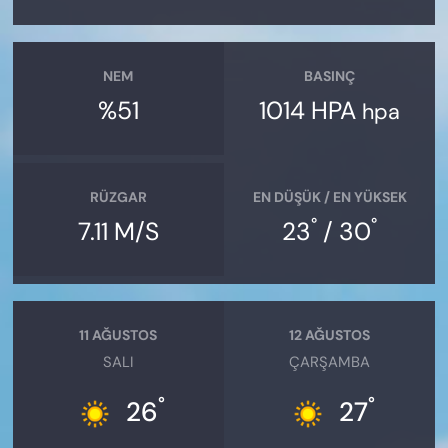
NEM
BASINÇ
%51
1014 HPA
hpa
RÜZGAR
EN DÜŞÜK / EN YÜKSEK
°
°
7.11 M/S
23
/ 30
11 AĞUSTOS
12 AĞUSTOS
SALI
ÇARŞAMBA
°
°
26
27