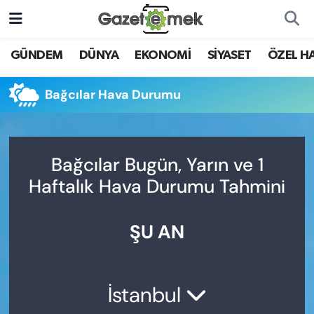
DÜNYA
Nöbetçi Eczaneler
GÜNDEM
DÜNYA
EKONOMİ
SİYASET
ÖZEL H
EKONOMİ
Hava Durumu
Bağcılar Hava Durumu
EMEK HABERLERİ
İstanbul Namaz Vakitleri
YENİ MEDYADA EMEK
Trafik Durumu
Bağcılar Bugün, Yarın ve 1
GAZETECİLİĞİNİ GELİŞTİRMEK
Haftalık Hava Durumu Tahmini
Süper Lig Puan Durumu ve Fikstür
FAYDALI BİLGİLER
ŞU AN
Tüm Manşetler
GÜNDEM
Son Dakika Haberleri
EĞİTİM
İstanbul
Haber Arşivi