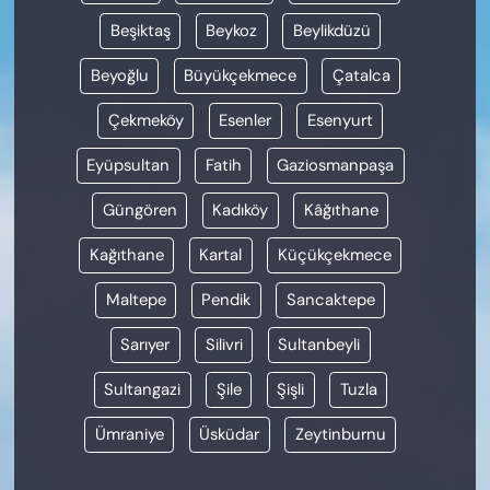
Beşiktaş
Beykoz
Beylikdüzü
Beyoğlu
Büyükçekmece
Çatalca
Çekmeköy
Esenler
Esenyurt
Eyüpsultan
Fatih
Gaziosmanpaşa
Güngören
Kadıköy
Kâğıthane
Kağıthane
Kartal
Küçükçekmece
Maltepe
Pendik
Sancaktepe
Sarıyer
Silivri
Sultanbeyli
Sultangazi
Şile
Şişli
Tuzla
Ümraniye
Üsküdar
Zeytinburnu