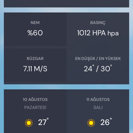
NEM
BASINÇ
%60
1012 HPA
hpa
RÜZGAR
EN DÜŞÜK / EN YÜKSEK
°
°
7.11 M/S
24
/ 30
10 AĞUSTOS
11 AĞUSTOS
PAZARTESI
SALI
°
°
27
26