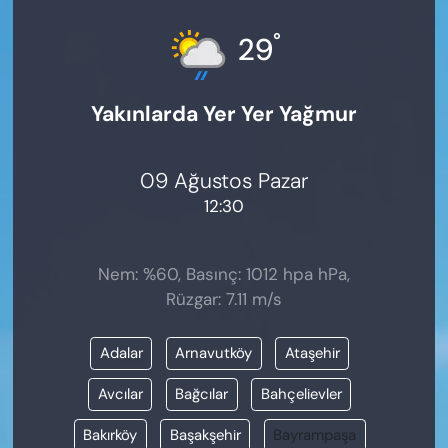
KADIN
°
29
SAĞLIK
Yakınlarda Yer Yer Yağmur
SPOR
KÜLTÜR-SANAT
09 Ağustos Pazar
12:30
MAGAZİN
ÖZEL HABER
Nem: %60, Basınç: 1012 hpa hPa,
Rüzgar: 7.11 m/s
YAZAR KÖŞESİ
Adalar
Arnavutköy
Ataşehir
SİYASET
Avcılar
Bağcılar
Bahçelievler
VAN VE DİYARBAKIR HABERLERİ
Bakırköy
Başakşehir
Bayrampaşa