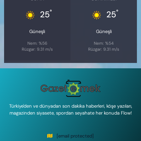
°
°
25
25
Güneşli
Güneşli
Nem: %56
Nem: %54
Rüzgar: 9.31 m/s
Rüzgar: 9.31 m/s
Türkiye'den ve dünyadan son dakika haberleri, köşe yazıları,
magazinden siyasete, spordan seyahate her konuda Flow!
[email protected]