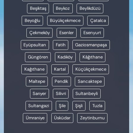
Beşiktaş
Beykoz
Beylikdüzü
Beyoğlu
Büyükçekmece
Çatalca
Çekmeköy
Esenler
Esenyurt
Eyüpsultan
Fatih
Gaziosmanpaşa
Güngören
Kadıköy
Kâğıthane
Kağıthane
Kartal
Küçükçekmece
Maltepe
Pendik
Sancaktepe
Sarıyer
Silivri
Sultanbeyli
Sultangazi
Şile
Şişli
Tuzla
Ümraniye
Üsküdar
Zeytinburnu