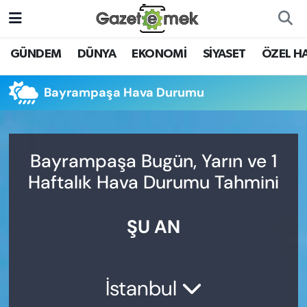
DÜNYA
Nöbetçi Eczaneler
GÜNDEM
DÜNYA
EKONOMİ
SİYASET
ÖZEL H
EKONOMİ
Hava Durumu
Bayrampaşa Hava Durumu
EMEK HABERLERİ
İstanbul Namaz Vakitleri
YENİ MEDYADA EMEK
Trafik Durumu
Bayrampaşa Bugün, Yarın ve 1
GAZETECİLİĞİNİ GELİŞTİRMEK
Haftalık Hava Durumu Tahmini
Süper Lig Puan Durumu ve Fikstür
FAYDALI BİLGİLER
ŞU AN
Tüm Manşetler
GÜNDEM
Son Dakika Haberleri
EĞİTİM
İstanbul
Haber Arşivi