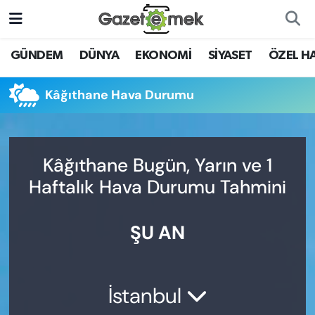
DÜNYA
Nöbetçi Eczaneler
GÜNDEM
DÜNYA
EKONOMİ
SİYASET
ÖZEL H
EKONOMİ
Hava Durumu
Kâğıthane Hava Durumu
EMEK HABERLERİ
İstanbul Namaz Vakitleri
YENİ MEDYADA EMEK
Trafik Durumu
Kâğıthane Bugün, Yarın ve 1
GAZETECİLİĞİNİ GELİŞTİRMEK
Haftalık Hava Durumu Tahmini
Süper Lig Puan Durumu ve Fikstür
FAYDALI BİLGİLER
ŞU AN
Tüm Manşetler
GÜNDEM
Son Dakika Haberleri
EĞİTİM
İstanbul
Haber Arşivi