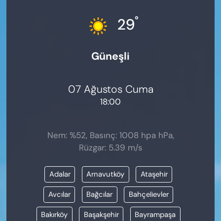
KADIN
°
29
SAĞLIK
Güneşli
SPOR
KÜLTÜR-SANAT
07 Ağustos Cuma
18:00
MAGAZİN
ÖZEL HABER
Nem: %52, Basınç: 1008 hpa hPa,
Rüzgar: 5.39 m/s
YAZAR KÖŞESİ
Adalar
Arnavutköy
Ataşehir
SİYASET
Avcılar
Bağcılar
Bahçelievler
VAN VE DİYARBAKIR HABERLERİ
Bakırköy
Başakşehir
Bayrampaşa