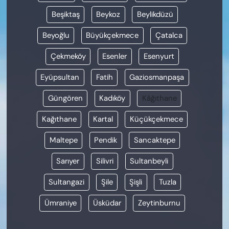
Beşiktaş
Beykoz
Beylikdüzü
Beyoğlu
Büyükçekmece
Çatalca
Çekmeköy
Esenler
Esenyurt
Eyüpsultan
Fatih
Gaziosmanpaşa
Güngören
Kadıköy
Kâğıthane
Kağıthane
Kartal
Küçükçekmece
Maltepe
Pendik
Sancaktepe
Sarıyer
Silivri
Sultanbeyli
Sultangazi
Şile
Şişli
Tuzla
Ümraniye
Üsküdar
Zeytinburnu