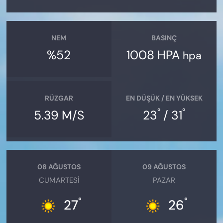
NEM
BASINÇ
%52
1008 HPA
hpa
RÜZGAR
EN DÜŞÜK / EN YÜKSEK
°
°
5.39 M/S
23
/ 31
08 AĞUSTOS
09 AĞUSTOS
CUMARTESI
PAZAR
°
°
27
26