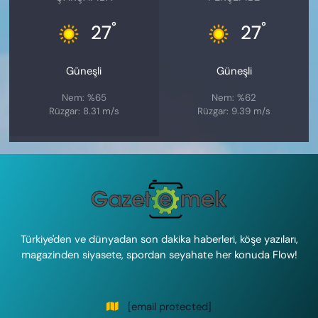
°
°
27
27
Güneşli
Güneşli
Nem: %65
Nem: %62
Rüzgar: 8.31 m/s
Rüzgar: 9.39 m/s
Türkiye'den ve dünyadan son dakika haberleri, köşe yazıları,
magazinden siyasete, spordan seyahate her konuda Flow!
[email protected]