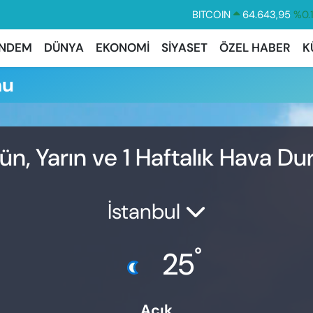
BITCOIN
64.643,95
%0.
DOLAR
47,6006
%0.
NDEM
DÜNYA
EKONOMİ
SİYASET
ÖZEL HABER
K
EURO
55,0250
%0.
mu
STERLİN
64,2398
%0
GRAM ALTIN
6500.87
%0.
BİST100
13.799
%7
ün, Yarın ve 1 Haftalık Hava D
İstanbul
°
25
Açık