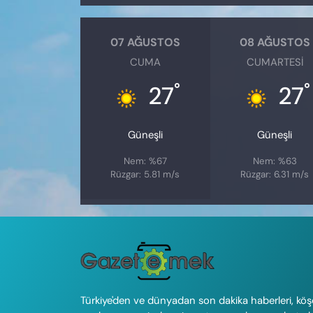
07 AĞUSTOS
08 AĞUSTOS
CUMA
CUMARTESI
°
°
27
27
Güneşli
Güneşli
Nem: %67
Nem: %63
Rüzgar: 5.81 m/s
Rüzgar: 6.31 m/s
Türkiye'den ve dünyadan son dakika haberleri, köş