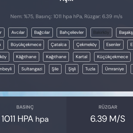
Nem: %75, Basınç: 1011 hpa hPa, Rüzgar: 6.39 m/s
r
Avcılar
Bağcılar
Bahçelievler
Bakırköy
Başakş
u
Büyükçekmece
Çatalca
Çekmeköy
Esenler
E
köy
Kâğıthane
Kağıthane
Kartal
Küçükçekmece
nbeyli
Sultangazi
Şile
Şişli
Tuzla
Ümraniye
BASINÇ
RÜZGAR
1011 HPA
6.39 M/S
hpa