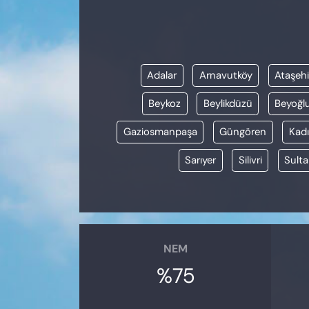
KADIN
SAĞLIK
Adalar
Arnavutköy
Ataşehi
SPOR
Beykoz
Beylikdüzü
Beyoğl
KÜLTÜR-SANAT
Gaziosmanpaşa
Güngören
Kadı
MAGAZİN
Sarıyer
Silivri
Sulta
ÖZEL HABER
YAZAR KÖŞESİ
NEM
SİYASET
%75
VAN VE DİYARBAKIR HABERLERİ