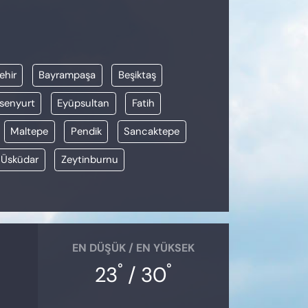
ehir
Bayrampaşa
Beşiktaş
senyurt
Eyüpsultan
Fatih
Maltepe
Pendik
Sancaktepe
Üsküdar
Zeytinburnu
EN DÜŞÜK / EN YÜKSEK
°
°
23
/ 30