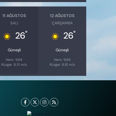
11 AĞUSTOS
12 AĞUSTOS
SALI
ÇARŞAMBA
°
°
26
26
Güneşli
Güneşli
Nem: %64
Nem: %64
Rüzgar: 8.31 m/s
Rüzgar: 8.81 m/s