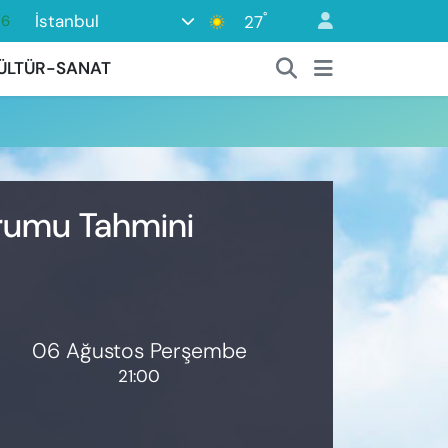
°
İstanbul
27
16
06
ÜLTÜR-SANAT
02
.2
12
0
urumu Tahmini
06 Ağustos Perşembe
21:00