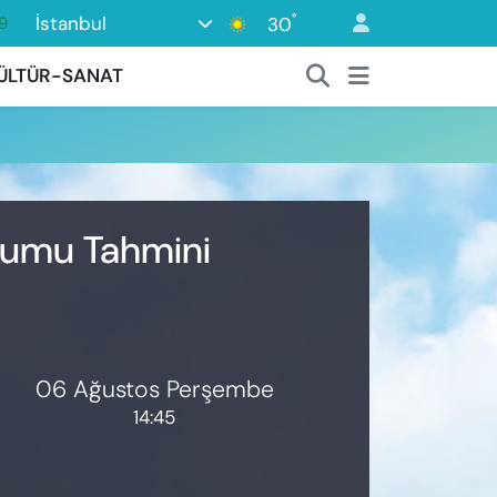
°
İstanbul
30
9
6
ÜLTÜR-SANAT
1
1
2
8
urumu Tahmini
06 Ağustos Perşembe
14:45