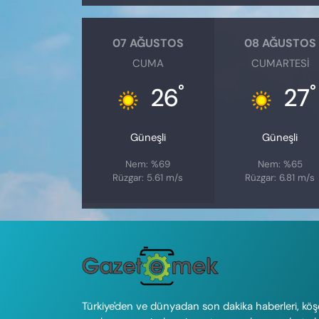
07 AĞUSTOS
08 AĞUSTOS
CUMA
CUMARTESI
°
°
26
27
Güneşli
Güneşli
Nem: %69
Nem: %65
Rüzgar: 5.61 m/s
Rüzgar: 6.81 m/s
Türkiye'den ve dünyadan son dakika haberleri, köş