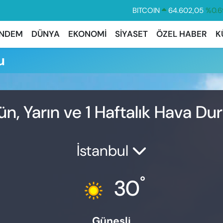
BITCOIN
64.602,05
%0.6
DOLAR
47,5986
%0.0
NDEM
DÜNYA
EKONOMİ
SİYASET
ÖZEL HABER
K
EURO
55,0700
%0.
u
STERLİN
64,2438
%0.2
GRAM ALTIN
6513.94
%0.3
BİST100
13.768
%4
n, Yarın ve 1 Haftalık Hava D
İstanbul
°
30
Güneşli