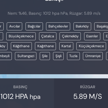
Nem: %46, Basınç: 1012 hpa hPa, Rüzgar: 5.89 m/s
r
Avcılar
Bağcılar
Bahçelievler
Bakırköy
Başakş
u
Büyükçekmece
Çatalca
Çekmeköy
Esenler
E
köy
Kâğıthane
Kağıthane
Kartal
Küçükçekmece
nbeyli
Sultangazi
Şile
Şişli
Tuzla
Ümraniye
BASINÇ
RÜZGAR
1012 HPA
5.89 M/S
hpa