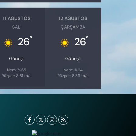
11 AĞUSTOS
12 AĞUSTOS
SALI
ÇARŞAMBA
°
°
26
26
Güneşli
Güneşli
Nem: %65
Nem: %64
Rüzgar: 8.61 m/s
Rüzgar: 8.39 m/s