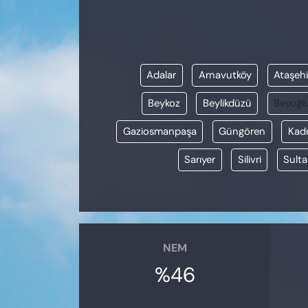
KADIN
SAĞLIK
Adalar
Arnavutköy
Ataşehi
SPOR
Beykoz
Beylikdüzü
Beyoğl
KÜLTÜR-SANAT
Gaziosmanpaşa
Güngören
Kadı
MAGAZİN
Sarıyer
Silivri
Sulta
ÖZEL HABER
YAZAR KÖŞESİ
NEM
SİYASET
%46
VAN VE DİYARBAKIR HABERLERİ