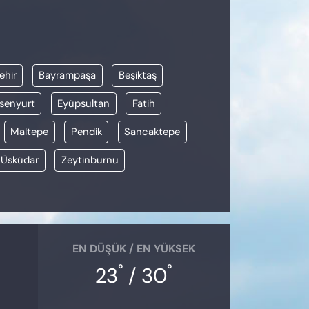
ehir
Bayrampaşa
Beşiktaş
senyurt
Eyüpsultan
Fatih
Maltepe
Pendik
Sancaktepe
Üsküdar
Zeytinburnu
EN DÜŞÜK / EN YÜKSEK
°
°
23
/ 30