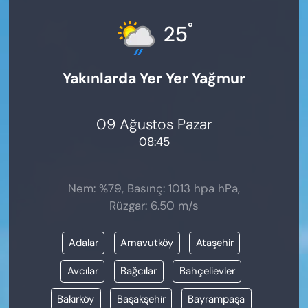
KADIN
°
25
SAĞLIK
Yakınlarda Yer Yer Yağmur
SPOR
KÜLTÜR-SANAT
09 Ağustos Pazar
08:45
MAGAZİN
ÖZEL HABER
Nem: %79, Basınç: 1013 hpa hPa,
Rüzgar: 6.50 m/s
YAZAR KÖŞESİ
Adalar
Arnavutköy
Ataşehir
SİYASET
Avcılar
Bağcılar
Bahçelievler
VAN VE DİYARBAKIR HABERLERİ
Bakırköy
Başakşehir
Bayrampaşa