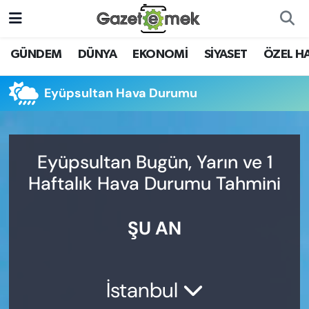
DÜNYA
Nöbetçi Eczaneler
GÜNDEM
DÜNYA
EKONOMİ
SİYASET
ÖZEL H
EKONOMİ
Hava Durumu
Eyüpsultan Hava Durumu
EMEK HABERLERİ
İstanbul Namaz Vakitleri
YENİ MEDYADA EMEK
Trafik Durumu
Eyüpsultan Bugün, Yarın ve 1
GAZETECİLİĞİNİ GELİŞTİRMEK
Haftalık Hava Durumu Tahmini
Süper Lig Puan Durumu ve Fikstür
FAYDALI BİLGİLER
ŞU AN
Tüm Manşetler
GÜNDEM
Son Dakika Haberleri
EĞİTİM
İstanbul
Haber Arşivi