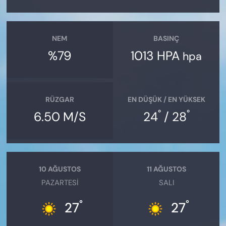
NEM
BASINÇ
%79
1013 HPA
hpa
RÜZGAR
EN DÜŞÜK / EN YÜKSEK
°
°
6.50 M/S
24
/ 28
10 AĞUSTOS
11 AĞUSTOS
PAZARTESI
SALI
°
°
27
27