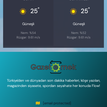
°
°
25
25
Güneşli
Güneşli
Nem: %54
Nem: %52
Rüzgar: 9.61 m/s
Rüzgar: 9.61 m/s
Türkiye'den ve dünyadan son dakika haberleri, köşe yazıları,
magazinden siyasete, spordan seyahate her konuda Flow!
[email protected]