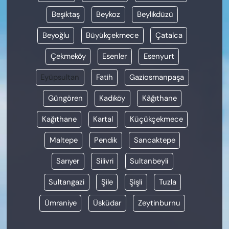
Beşiktaş
Beykoz
Beylikdüzü
Beyoğlu
Büyükçekmece
Çatalca
Çekmeköy
Esenler
Esenyurt
Eyüpsultan
Fatih
Gaziosmanpaşa
Güngören
Kadıköy
Kâğıthane
Kağıthane
Kartal
Küçükçekmece
Maltepe
Pendik
Sancaktepe
Sarıyer
Silivri
Sultanbeyli
Sultangazi
Şile
Şişli
Tuzla
Ümraniye
Üsküdar
Zeytinburnu