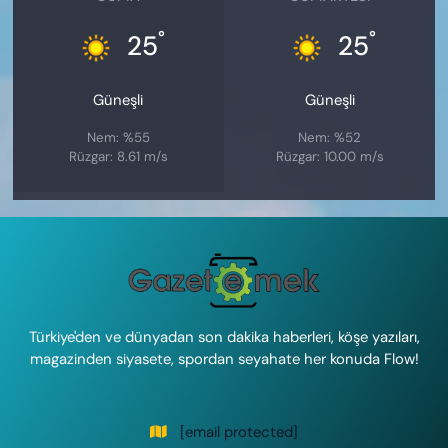
°
°
25
25
Güneşli
Güneşli
Nem: %55
Nem: %52
Rüzgar: 8.61 m/s
Rüzgar: 10.00 m/s
Türkiye'den ve dünyadan son dakika haberleri, köşe yazıları,
magazinden siyasete, spordan seyahate her konuda Flow!
[email protected]