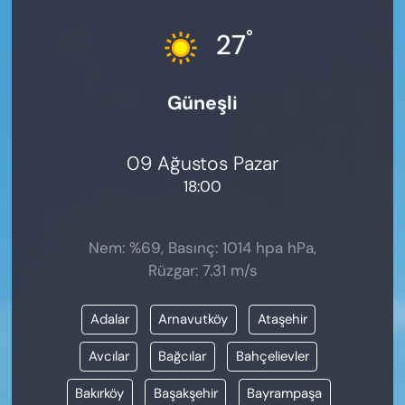
KADIN
°
27
SAĞLIK
Güneşli
SPOR
KÜLTÜR-SANAT
09 Ağustos Pazar
18:00
MAGAZİN
ÖZEL HABER
Nem: %69, Basınç: 1014 hpa hPa,
Rüzgar: 7.31 m/s
YAZAR KÖŞESİ
Adalar
Arnavutköy
Ataşehir
SİYASET
Avcılar
Bağcılar
Bahçelievler
VAN VE DİYARBAKIR HABERLERİ
Bakırköy
Başakşehir
Bayrampaşa