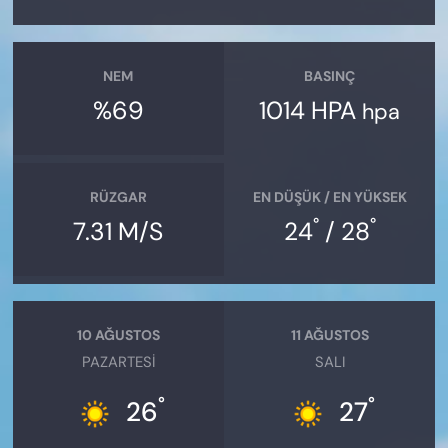
NEM
BASINÇ
%69
1014 HPA
hpa
RÜZGAR
EN DÜŞÜK / EN YÜKSEK
°
°
7.31 M/S
24
/ 28
10 AĞUSTOS
11 AĞUSTOS
PAZARTESI
SALI
°
°
26
27