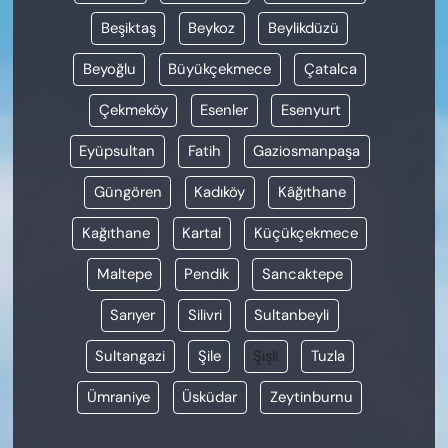
Beşiktaş
Beykoz
Beylikdüzü
Beyoğlu
Büyükçekmece
Çatalca
Çekmeköy
Esenler
Esenyurt
Eyüpsultan
Fatih
Gaziosmanpaşa
Güngören
Kadıköy
Kâğıthane
Kağıthane
Kartal
Küçükçekmece
Maltepe
Pendik
Sancaktepe
Sarıyer
Silivri
Sultanbeyli
Sultangazi
Şile
Şişli
Tuzla
Ümraniye
Üsküdar
Zeytinburnu