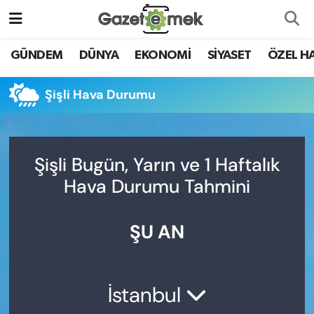
DÜNYA
Nöbetçi Eczaneler
GÜNDEM
DÜNYA
EKONOMİ
SİYASET
ÖZEL H
EKONOMİ
Hava Durumu
Şişli Hava Durumu
EMEK HABERLERİ
İstanbul Namaz Vakitleri
YENİ MEDYADA EMEK
Trafik Durumu
Şişli Bugün, Yarın ve 1 Haftalık
GAZETECİLİĞİNİ GELİŞTİRMEK
Hava Durumu Tahmini
Süper Lig Puan Durumu ve Fikstür
FAYDALI BİLGİLER
ŞU AN
Tüm Manşetler
GÜNDEM
Son Dakika Haberleri
EĞİTİM
İstanbul
Haber Arşivi