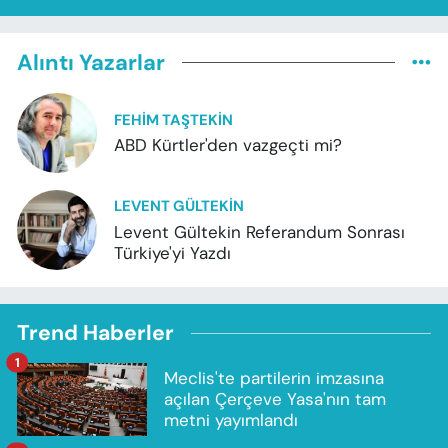
Alıntı Yazarlar
FEHIM TAŞTEKIN
ABD Kürtler'den vazgeçti mi?
LEVENT GÜLTEKIN
Levent Gültekin Referandum Sonrası
Türkiye'yi Yazdı
Trend Haberler
1
Meclis'te partilerin imzasına
açılan Çerçeve Yasa'nın tam
metni yayımlandı