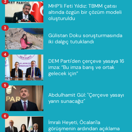
2
MHP’li Feti Yıldız: TBMM çatısı
altında özgün bir çözüm modeli
oluşturuldu
3
Gülistan Doku soruşturmasında
iki dalgıç tutuklandı
4
DEM Parti'den çerçeve yasaya 16
imza: “Bu imza barış ve ortak
gelecek için”
5
Abdulhamit Gül: "Çerçeve yasayı
yarın sunacağız"
6
İmralı Heyeti, Öcalan'la
görüşmenin ardından açıklama