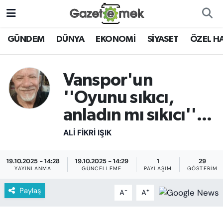
DÜNYA
Nöbetçi Eczaneler
GÜNDEM
DÜNYA
EKONOMİ
SİYASET
ÖZEL H
EKONOMİ
Hava Durumu
Vanspor'un
EMEK HABERLERİ
İstanbul Namaz Vakitleri
''Oyunu sıkıcı,
anladın mı sıkıcı''...
YENİ MEDYADA EMEK
Trafik Durumu
GAZETECİLİĞİNİ GELİŞTİRMEK
ALI FIKRI IŞIK
Süper Lig Puan Durumu ve Fikstür
FAYDALI BİLGİLER
19.10.2025 - 14:28
19.10.2025 - 14:29
1
29
Tüm Manşetler
YAYINLANMA
GÜNCELLEME
PAYLAŞIM
GÖSTERIM
GÜNDEM
Son Dakika Haberleri
Paylaş
-
+
A
A
EĞİTİM
Haber Arşivi