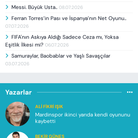
Messi. Büyük Usta..
08.07.2026
Ferran Torres’in Pası ve İspanya’nın Net Oyunu..
07.07.2026
FIFA'nın Askıya Aldığı Sadece Ceza mı, Yoksa
Eşitlik İlkesi mi?
06.07.2026
Samuraylar, Baobablar ve Yaşlı Savaşçılar
03.07.2026
Yazarlar
ALI FIKRI IŞIK
Mardinspor ikinci yarıda kendi oyununu
kaybetti
BEKIR GÜNEŞ