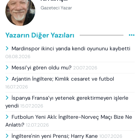
Gazeteci Yazar
Yazarın Diğer Yazıları
Mardinspor ikinci yarıda kendi oyununu kaybetti
08.08.2026
Messi’yi gören oldu mu?
20.07.2026
Arjantin İngiltere; Kimlik cesaret ve futbol
16.07.2026
İspanya Fransa’yı yetenek gerektirmeyen işlerle
yendi
15.07.2026
Futbolun Yeni Aklı: İngiltere-Norveç Maçı Bize Ne
Anlattı?
12.07.2026
İngiltere'nin yeni Prensi; Harry Kane
10.07.2026