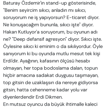
KADIN
Baturay Özdemir'in stand-up gösterisinde,
''Benim seyircim sıkıcı, anladın mı sıkıcı,
SAĞLIK
soruyorum ne iş yapıyorsun? E-ticaret diyor.
Ne konuşacağım bununla, sıkıcı işte'' diyor.
SPOR
Hakan Kutluyor'a soruyorum, bu oyunun adı
ne? ''Deep defansif agresyon'' diyor. Sıkıcı işte.
KÜLTÜR-SANAT
Öylesine sıkıcı ki eminim o da sıkılıyordur. Öyle
MAGAZİN
sanıyorum ki bu oyunda mutlu mesut tek kişi
Erdi'dir. Ayağının, kafasının ölçüsü hesabı
ÖZEL HABER
olmayan, her topa bodoslama dalan, topun
hiçbir amacına sadakat duygusu taşımayan,
YAZAR KÖŞESİ
top gitsin de uzaklaşsın da nereye gidiyorsa
SİYASET
gitsin, hatta cehenneme kadar yolu var
diyenlerdendir Erdi Dikmen.
VAN VE DİYARBAKIR HABERLERİ
En mutsuz oyuncu da büyük ihtimalle kaleci