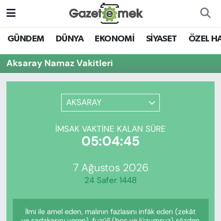
DÜNYA
Nöbetçi Eczaneler
GÜNDEM
DÜNYA
EKONOMİ
SİYASET
ÖZEL H
EKONOMİ
Hava Durumu
Aksaray Namaz Vakitleri
EMEK HABERLERİ
İstanbul Namaz Vakitleri
AKSARAY
YENİ MEDYADA EMEK
Trafik Durumu
GAZETECİLİĞİNİ GELİŞTİRMEK
İMSAK VAKTINE KALAN SÜRE
Süper Lig Puan Durumu ve Fikstür
05:04:45
FAYDALI BİLGİLER
Tüm Manşetler
7 Ağustos 2026
GÜNDEM
24 Safer 1448
Son Dakika Haberleri
EĞİTİM
İlmi ile amel eden, malının fazlasını infâk eden (zekât
Haber Arşivi
ve sadakasını veren), fuzûlî (boş ve lüzumsuz) sözden