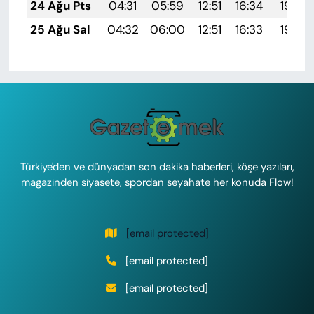
24 Ağu Pts
04:31
05:59
12:51
16:34
19:34
25 Ağu Sal
04:32
06:00
12:51
16:33
19:32
Türkiye'den ve dünyadan son dakika haberleri, köşe yazıları,
magazinden siyasete, spordan seyahate her konuda Flow!
[email protected]
[email protected]
[email protected]