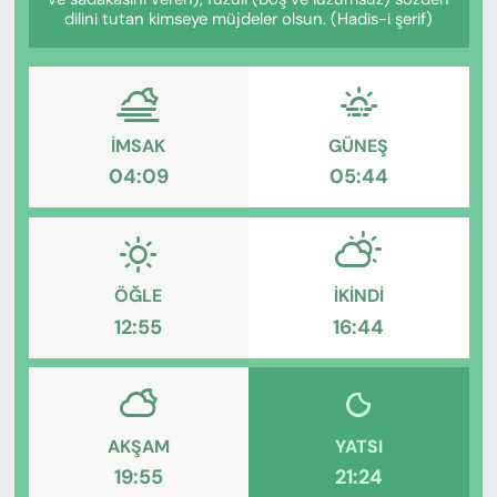
KADIN
dilini tutan kimseye müjdeler olsun. (Hadis-i şerif)
SAĞLIK
SPOR
İMSAK
GÜNEŞ
04:09
05:44
KÜLTÜR-SANAT
MAGAZİN
ÖZEL HABER
ÖĞLE
İKINDI
12:55
16:44
YAZAR KÖŞESİ
SİYASET
AKŞAM
YATSI
VAN VE DİYARBAKIR HABERLERİ
19:55
21:24