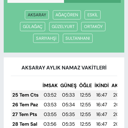
AKSARAY
AĞAÇÖREN
ESKİL
GÜLAĞAÇ
GÜZELYURT
ORTAKÖY
SARIYAHŞİ
SULTANHANI
AKSARAY AYLIK NAMAZ VAKITLERI
İMSAK
GÜNEŞ
ÖĞLE
İKINDI
AKŞA
25 Tem Cts
03:52
05:33
12:55
16:47
20:08
26 Tem Paz
03:53
05:34
12:55
16:47
20:07
27 Tem Pts
03:55
05:35
12:55
16:47
20:06
28 Tem Sal
03:56
05:35
12:55
16:47
20:05