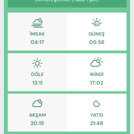
KADIN
SAĞLIK
SPOR
İMSAK
GÜNEŞ
04:17
05:56
KÜLTÜR-SANAT
MAGAZİN
ÖĞLE
İKINDI
ÖZEL HABER
13:11
17:02
YAZAR KÖŞESİ
SİYASET
AKŞAM
YATSI
20:15
21:48
VAN VE DİYARBAKIR HABERLERİ