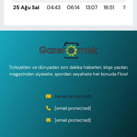
25 Ağu Sal
04:43
06:14
13:07
16:51
19:51
Türkiye'den ve dünyadan son dakika haberleri, köşe yazıları,
magazinden siyasete, spordan seyahate her konuda Flow!
[email protected]
[email protected]
[email protected]