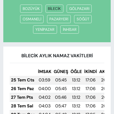
BOZÜYÜK
BİLECİK
GÖLPAZARI
OSMANELİ
PAZARYERİ
SÖĞÜT
YENİPAZAR
İNHİSAR
BİLECİK AYLIK NAMAZ VAKITLERI
İMSAK
GÜNEŞ
ÖĞLE
İKINDI
AKŞA
25 Tem Cts
03:59
05:45
13:12
17:06
20:29
26 Tem Paz
04:00
05:45
13:12
17:06
20:28
27 Tem Pts
04:02
05:46
13:12
17:06
20:27
28 Tem Sal
04:03
05:47
13:12
17:06
20:26