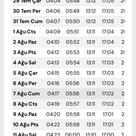
29 Tem Çar
04:04
05:48
13:12
17:05
20:25
30 Tem Per
04:06
05:49
13:12
17:05
20:24
31 Tem Cum
04:07
05:50
13:12
17:05
20:23
1 Ağu Cts
04:09
05:51
13:11
17:04
20:22
2 Ağu Paz
04:10
05:52
13:11
17:04
20:21
3 Ağu Pts
04:12
05:53
13:11
17:04
20:20
4 Ağu Sal
04:13
05:54
13:11
17:03
20:19
5 Ağu Çar
04:15
05:55
13:11
17:03
20:18
6 Ağu Per
04:16
05:56
13:11
17:03
20:17
7 Ağu Cum
04:17
05:56
13:11
17:02
20:15
8 Ağu Cts
04:19
05:57
13:11
17:02
20:14
9 Ağu Paz
04:20
05:58
13:11
17:01
20:13
10 Ağu Pts
04:22
05:59
13:11
17:01
20:12
11 Ağu Sal
04:23
06:00
13:10
17:00
20:10