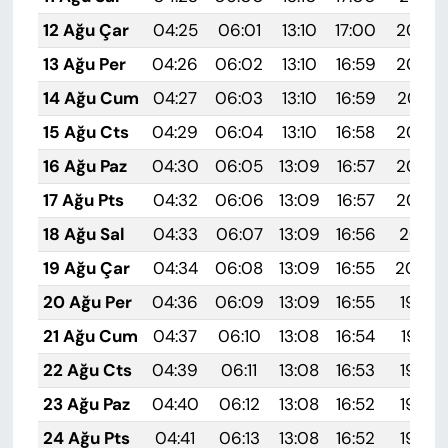
12 Ağu Çar
04:25
06:01
13:10
17:00
20:09
13 Ağu Per
04:26
06:02
13:10
16:59
20:08
14 Ağu Cum
04:27
06:03
13:10
16:59
20:07
15 Ağu Cts
04:29
06:04
13:10
16:58
20:05
16 Ağu Paz
04:30
06:05
13:09
16:57
20:04
17 Ağu Pts
04:32
06:06
13:09
16:57
20:03
18 Ağu Sal
04:33
06:07
13:09
16:56
20:01
19 Ağu Çar
04:34
06:08
13:09
16:55
20:00
20 Ağu Per
04:36
06:09
13:09
16:55
19:58
21 Ağu Cum
04:37
06:10
13:08
16:54
19:57
22 Ağu Cts
04:39
06:11
13:08
16:53
19:55
23 Ağu Paz
04:40
06:12
13:08
16:52
19:54
24 Ağu Pts
04:41
06:13
13:08
16:52
19:52