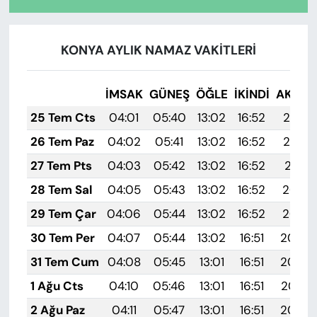
KONYA AYLIK NAMAZ VAKITLERI
İMSAK
GÜNEŞ
ÖĞLE
İKINDI
AKŞA
25 Tem Cts
04:01
05:40
13:02
16:52
20:13
26 Tem Paz
04:02
05:41
13:02
16:52
20:12
27 Tem Pts
04:03
05:42
13:02
16:52
20:11
28 Tem Sal
04:05
05:43
13:02
16:52
20:10
29 Tem Çar
04:06
05:44
13:02
16:52
20:10
30 Tem Per
04:07
05:44
13:02
16:51
20:09
31 Tem Cum
04:08
05:45
13:01
16:51
20:08
1 Ağu Cts
04:10
05:46
13:01
16:51
20:07
2 Ağu Paz
04:11
05:47
13:01
16:51
20:06