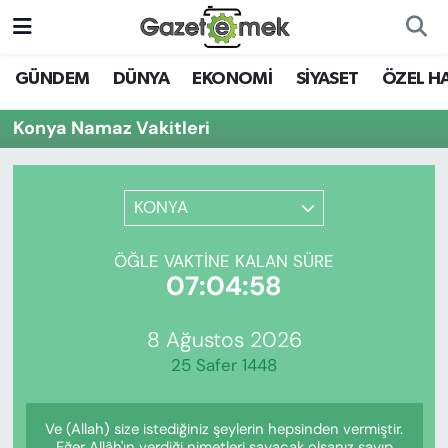
DÜNYA
Nöbetçi Eczaneler
GÜNDEM
DÜNYA
EKONOMİ
SİYASET
ÖZEL H
EKONOMİ
Hava Durumu
Konya Namaz Vakitleri
EMEK HABERLERİ
İstanbul Namaz Vakitleri
KONYA
YENİ MEDYADA EMEK
Trafik Durumu
GAZETECİLİĞİNİ GELİŞTİRMEK
ÖĞLE VAKTINE KALAN SÜRE
Süper Lig Puan Durumu ve Fikstür
07:04:58
FAYDALI BİLGİLER
Tüm Manşetler
8 Ağustos 2026
GÜNDEM
25 Safer 1448
Son Dakika Haberleri
EĞİTİM
Ve (Allah) size istediğiniz şeylerin hepsinden vermiştir.
Haber Arşivi
Eğer Allâh'ın verdiği nimetleri sayacak olsanız sayıp