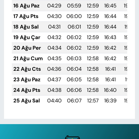
16 Ağu Paz
04:29
05:59
12:59
16:45
19:50
17 Ağu Pts
04:30
06:00
12:59
16:44
19:49
18 Ağu Sal
04:31
06:01
12:59
16:44
19:47
19 Ağu Çar
04:32
06:02
12:59
16:43
19:46
20 Ağu Per
04:34
06:02
12:59
16:42
19:45
21 Ağu Cum
04:35
06:03
12:58
16:42
19:43
22 Ağu Cts
04:36
06:04
12:58
16:41
19:42
23 Ağu Paz
04:37
06:05
12:58
16:41
19:41
24 Ağu Pts
04:38
06:06
12:58
16:40
19:39
25 Ağu Sal
04:40
06:07
12:57
16:39
19:38