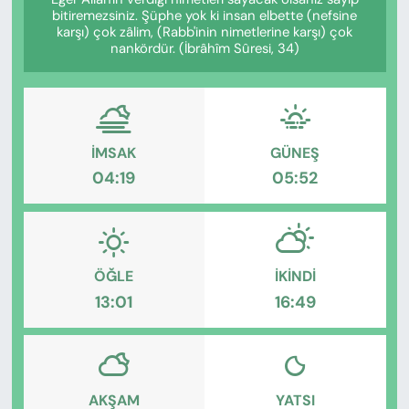
KADIN
bitiremezsiniz. Şüphe yok ki insan elbette (nefsine
karşı) çok zâlim, (Rabb'inin nimetlerine karşı) çok
nankördür. (İbrâhîm Sûresi, 34)
SAĞLIK
SPOR
KÜLTÜR-SANAT
İMSAK
GÜNEŞ
04:19
05:52
MAGAZİN
ÖZEL HABER
ÖĞLE
İKINDI
YAZAR KÖŞESİ
13:01
16:49
SİYASET
VAN VE DİYARBAKIR HABERLERİ
AKŞAM
YATSI