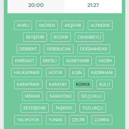
20:00
21:27
AHIRLI
AKÖREN
AKŞEHİR
ALTINEKİN
BEYŞEHİR
BOZKIR
CİHANBEYLİ
DERBENT
DEREBUCAK
DOĞANHİSAR
EMİRGAZİ
EREĞLİ
GÜNEYSINIR
HADİM
HALKAPINAR
HÜYÜK
ILGIN
KADINHANI
KARAPINAR
KARATAY
KONYA
KULU
MERAM
SARAYÖNÜ
SELÇUKLU
SEYDİŞEHİR
TAŞKENT
TUZLUKÇU
YALIHÜYÜK
YUNAK
ÇELTİK
ÇUMRA