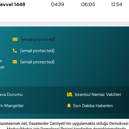
levvel 1448
04:39
06:05
12:54
[email protected]
[email protected]
e
[email protected]
her
ava Durumu
İstanbul Namaz Vakitleri
m Manşetler
Son Dakika Haberleri