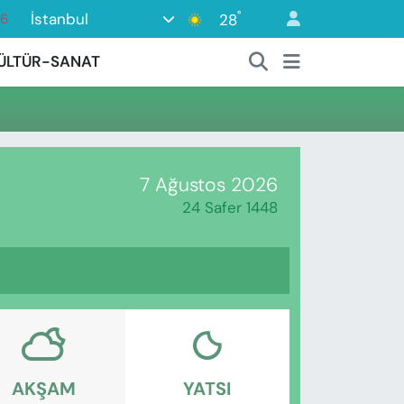
°
İstanbul
28
76
17
ÜLTÜR-SANAT
01
02
44
4
7 Ağustos 2026
24 Safer 1448
AKŞAM
YATSI