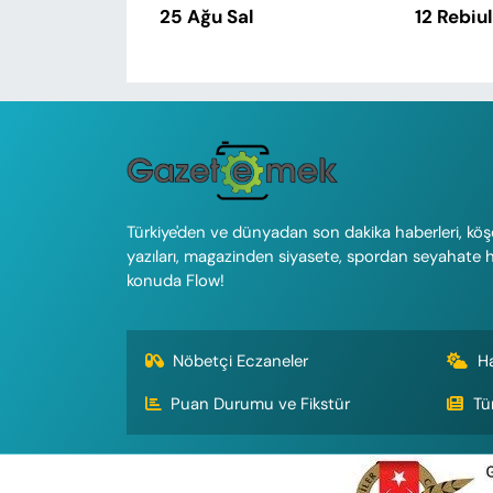
25 Ağu Sal
12 Rebiu
Türkiye'den ve dünyadan son dakika haberleri, köş
yazıları, magazinden siyasete, spordan seyahate 
konuda Flow!
Nöbetçi Eczaneler
H
Puan Durumu ve Fikstür
Tü