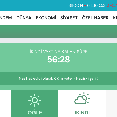
BITCOIN
64.360,53
%-0.
DOLAR
47,7069
%0.
NDEM
DÜNYA
EKONOMİ
SİYASET
ÖZEL HABER
K
EURO
55,0265
%0.
STERLİN
64,1897
%0.
GRAM ALTIN
6574.81
%1.
İKINDI VAKTINE KALAN SÜRE
BİST100
13.887
%6
56:28
Nasihat edici olarak ölüm yeter. (Hadis-i şerif)
ÖĞLE
İKINDI