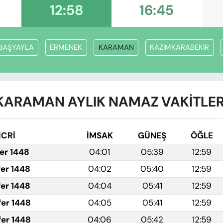
12:58
16:45
BAŞYAYLA
ERMENEK
KARAMAN
KAZIMKARABEKİR
KARAMAN AYLIK NAMAZ VAKITLER
İCRİ
İMSAK
GÜNEŞ
ÖĞLE
fer 1448
04:01
05:39
12:59
fer 1448
04:02
05:40
12:59
fer 1448
04:04
05:41
12:59
fer 1448
04:05
05:41
12:59
fer 1448
04:06
05:42
12:59