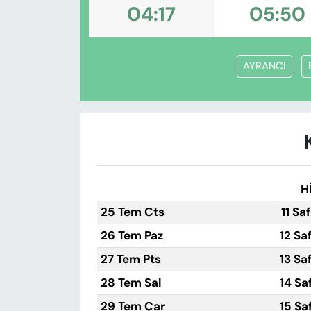
KADIN
04:17
05:50
SAĞLIK
AYRANCI
SPOR
KÜLTÜR-SANAT
MAGAZİN
ÖZEL HABER
H
25 Tem Cts
11 Sa
YAZAR KÖŞESİ
26 Tem Paz
12 Sa
SİYASET
27 Tem Pts
13 Sa
28 Tem Sal
14 Sa
VAN VE DİYARBAKIR HABERLERİ
29 Tem Çar
15 Sa