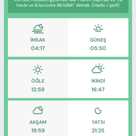
KADIN
havle ve lâ kuvvete illâ billâh" demek. (Hadis-i şerif)
SAĞLIK
SPOR
İMSAK
GÜNEŞ
04:17
05:50
KÜLTÜR-SANAT
MAGAZİN
ÖZEL HABER
ÖĞLE
İKINDI
12:59
16:47
YAZAR KÖŞESİ
SİYASET
AKŞAM
YATSI
VAN VE DİYARBAKIR HABERLERİ
19:59
21:25