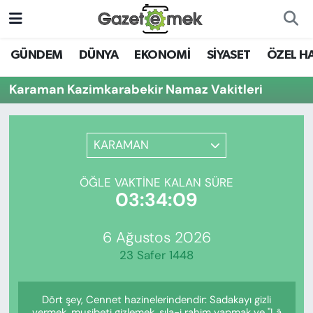
DÜNYA
Nöbetçi Eczaneler
GÜNDEM
DÜNYA
EKONOMİ
SİYASET
ÖZEL H
EKONOMİ
Hava Durumu
Karaman Kazimkarabekir Namaz Vakitleri
EMEK HABERLERİ
İstanbul Namaz Vakitleri
KARAMAN
YENİ MEDYADA EMEK
Trafik Durumu
GAZETECİLİĞİNİ GELİŞTİRMEK
ÖĞLE VAKTINE KALAN SÜRE
Süper Lig Puan Durumu ve Fikstür
03:34:09
FAYDALI BİLGİLER
Tüm Manşetler
6 Ağustos 2026
GÜNDEM
23 Safer 1448
Son Dakika Haberleri
EĞİTİM
Dört şey, Cennet hazinelerindendir: Sadakayı gizli
Haber Arşivi
vermek, musibeti gizlemek, sıla-i rahim yapmak ve "Lâ