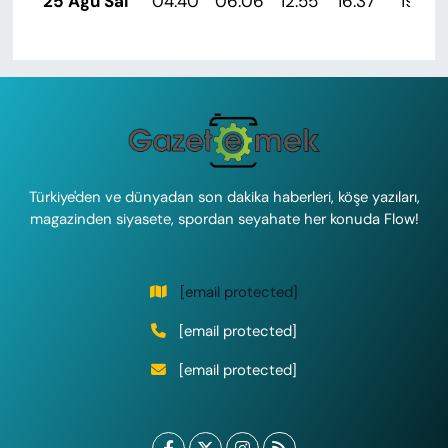
25 Ağu Sal
04:40
06:06
12:55
16:37
19:35
Türkiye'den ve dünyadan son dakika haberleri, köşe yazıları,
magazinden siyasete, spordan seyahate her konuda Flow!
[email protected]
[email protected]
[email protected]