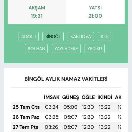
AKŞAM
YATSI
19:31
21:00
ADAKLI
BİNGÖL
KARLIOVA
KİGI
SOLHAN
YAYLADERE
YEDİSU
BİNGÖL AYLIK NAMAZ VAKITLERI
İMSAK
GÜNEŞ
ÖĞLE
İKINDI
AKŞA
25 Tem Cts
03:24
05:06
12:30
16:22
19:43
26 Tem Paz
03:25
05:07
12:30
16:22
19:43
27 Tem Pts
03:26
05:07
12:30
16:22
19:42