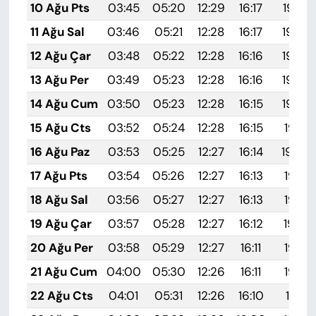
10 Ağu Pts
03:45
05:20
12:29
16:17
19:27
11 Ağu Sal
03:46
05:21
12:28
16:17
19:26
12 Ağu Çar
03:48
05:22
12:28
16:16
19:25
13 Ağu Per
03:49
05:23
12:28
16:16
19:24
14 Ağu Cum
03:50
05:23
12:28
16:15
19:22
15 Ağu Cts
03:52
05:24
12:28
16:15
19:21
16 Ağu Paz
03:53
05:25
12:27
16:14
19:20
17 Ağu Pts
03:54
05:26
12:27
16:13
19:18
18 Ağu Sal
03:56
05:27
12:27
16:13
19:17
19 Ağu Çar
03:57
05:28
12:27
16:12
19:16
20 Ağu Per
03:58
05:29
12:27
16:11
19:14
21 Ağu Cum
04:00
05:30
12:26
16:11
19:13
22 Ağu Cts
04:01
05:31
12:26
16:10
19:11