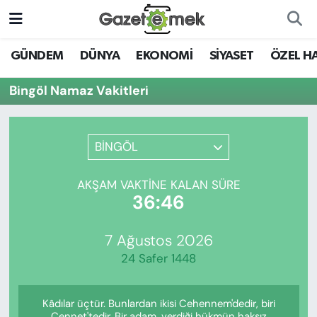
DÜNYA
Nöbetçi Eczaneler
GÜNDEM
DÜNYA
EKONOMİ
SİYASET
ÖZEL H
EKONOMİ
Hava Durumu
Bingöl Namaz Vakitleri
EMEK HABERLERİ
İstanbul Namaz Vakitleri
BİNGÖL
YENİ MEDYADA EMEK
Trafik Durumu
GAZETECİLİĞİNİ GELİŞTİRMEK
AKŞAM VAKTINE KALAN SÜRE
Süper Lig Puan Durumu ve Fikstür
36:46
FAYDALI BİLGİLER
Tüm Manşetler
7 Ağustos 2026
GÜNDEM
24 Safer 1448
Son Dakika Haberleri
EĞİTİM
Kâdılar üçtür. Bunlardan ikisi Cehennem'dedir, biri
Haber Arşivi
Cennet'tedir. Bir adam, verdiği hükmün haksız