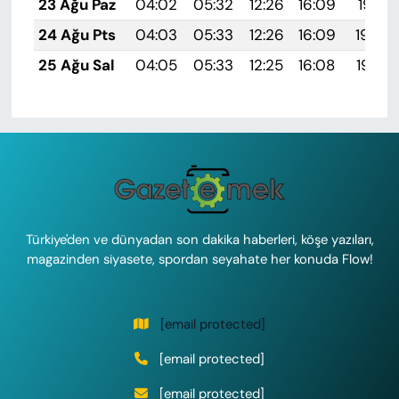
23 Ağu Paz
04:02
05:32
12:26
16:09
19:10
24 Ağu Pts
04:03
05:33
12:26
16:09
19:09
25 Ağu Sal
04:05
05:33
12:25
16:08
19:07
Türkiye'den ve dünyadan son dakika haberleri, köşe yazıları,
magazinden siyasete, spordan seyahate her konuda Flow!
[email protected]
[email protected]
[email protected]