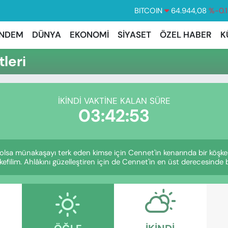
BITCOIN
64.944,08
%-0.
DOLAR
47,7436
%0.
NDEM
DÜNYA
EKONOMİ
SİYASET
ÖZEL HABER
K
EURO
55,2510
%0.3
leri
STERLİN
64,4811
%0.3
GRAM ALTIN
6660.55
%0.0
İKINDI VAKTINE KALAN SÜRE
BİST100
13.779
%-1
03:42:52
e olsa münakaşayı terk eden kimse için Cennet'in kenarında bir köşke 
efilim. Ahlâkını güzelleştiren için de Cennet'in en üst derecesinde bir