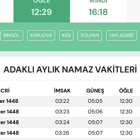
ÖĞLE
İKINDI
12:29
16:18
BİNGÖL
KARLIOVA
KİGI
SOLHAN
YAYLADERE
ADAKLI AYLIK NAMAZ VAKITLERI
İCRİ
İMSAK
GÜNEŞ
ÖĞLE
fer 1448
03:22
05:05
12:30
fer 1448
03:23
05:06
12:30
fer 1448
03:24
05:07
12:30
fer 1448
03:26
05:07
12:30