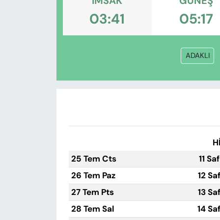
İMSAK
GÜNEŞ
KADIN
03:41
05:17
SAĞLIK
SPOR
ADAKLI
KÜLTÜR-SANAT
MAGAZİN
ÖZEL HABER
H
YAZAR KÖŞESİ
25 Tem Cts
11 Sa
26 Tem Paz
12 Sa
SİYASET
27 Tem Pts
13 Sa
VAN VE DİYARBAKIR HABERLERİ
28 Tem Sal
14 Sa