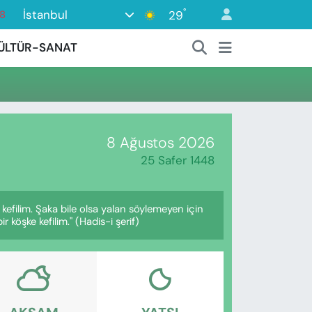
°
İstanbul
29
18
18
ÜLTÜR-SANAT
2
8
3
4
8 Ağustos 2026
25 Safer 1448
kefilim. Şaka bile olsa yalan söylemeyen için
 köşke kefilim." (Hadis-i şerif)