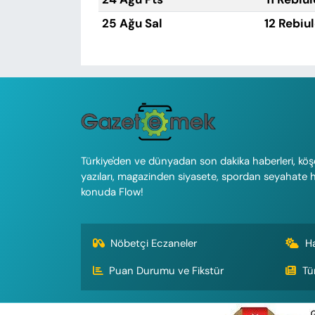
25 Ağu Sal
12 Rebiu
Türkiye'den ve dünyadan son dakika haberleri, köş
yazıları, magazinden siyasete, spordan seyahate 
konuda Flow!
Nöbetçi Eczaneler
H
Puan Durumu ve Fikstür
Tü