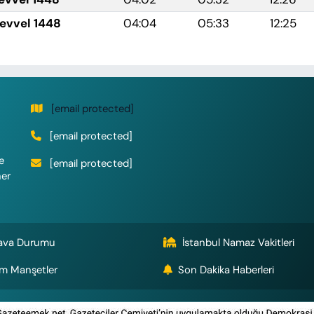
levvel 1448
04:04
05:33
12:25
[email protected]
[email protected]
e
[email protected]
her
ava Durumu
İstanbul Namaz Vakitleri
m Manşetler
Son Dakika Haberleri