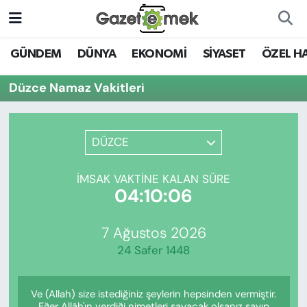
DÜNYA
Nöbetçi Eczaneler
GÜNDEM
DÜNYA
EKONOMİ
SİYASET
ÖZEL H
EKONOMİ
Hava Durumu
Düzce Namaz Vakitleri
EMEK HABERLERİ
İstanbul Namaz Vakitleri
DÜZCE
YENİ MEDYADA EMEK
Trafik Durumu
GAZETECİLİĞİNİ GELİŞTİRMEK
İMSAK VAKTINE KALAN SÜRE
Süper Lig Puan Durumu ve Fikstür
04:10:06
FAYDALI BİLGİLER
Tüm Manşetler
7 Ağustos 2026
GÜNDEM
24 Safer 1448
Son Dakika Haberleri
EĞİTİM
Ve (Allah) size istediğiniz şeylerin hepsinden vermiştir.
Haber Arşivi
Eğer Allâh'ın verdiği nimetleri sayacak olsanız sayıp