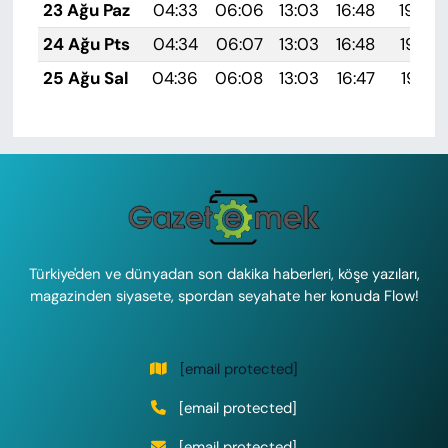
23 Ağu Paz
04:33
06:06
13:03
16:48
19:50
24 Ağu Pts
04:34
06:07
13:03
16:48
19:49
25 Ağu Sal
04:36
06:08
13:03
16:47
19:47
Türkiye'den ve dünyadan son dakika haberleri, köşe yazıları,
magazinden siyasete, spordan seyahate her konuda Flow!
[email protected]
[email protected]
[email protected]