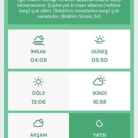
KADIN
bitiremezsiniz. Şüphe yok ki insan elbette (nefsine
karşı) çok zâlim, (Rabb'inin nimetlerine karşı) çok
nankördür. (İbrâhîm Sûresi, 34)
SAĞLIK
SPOR
KÜLTÜR-SANAT
İMSAK
GÜNEŞ
04:09
05:50
MAGAZİN
ÖZEL HABER
ÖĞLE
İKINDI
YAZAR KÖŞESİ
13:06
16:58
SİYASET
VAN VE DİYARBAKIR HABERLERİ
AKŞAM
YATSI