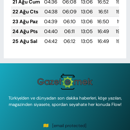
21 Ağu Cum
04:36
06:08
13:06
16:52
19:54
22 Ağu Cts
04:38
06:09
13:06
16:51
19:53
23 Ağu Paz
04:39
06:10
13:06
16:50
19:51
24 Ağu Pts
04:40
06:11
13:05
16:49
19:50
25 Ağu Sal
04:42
06:12
13:05
16:49
19:48
Türkiye'den ve dünyadan son dakika haberleri, köşe yazıları,
magazinden siyasete, spordan seyahate her konuda Flow!
[email protected]