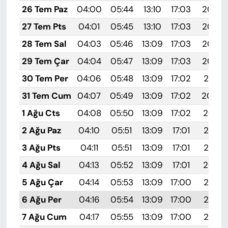
26 Tem Paz
04:00
05:44
13:10
17:03
20:25
27 Tem Pts
04:01
05:45
13:10
17:03
20:24
28 Tem Sal
04:03
05:46
13:09
17:03
20:23
29 Tem Çar
04:04
05:47
13:09
17:03
20:22
30 Tem Per
04:06
05:48
13:09
17:02
20:21
31 Tem Cum
04:07
05:49
13:09
17:02
20:20
1 Ağu Cts
04:08
05:50
13:09
17:02
20:19
2 Ağu Paz
04:10
05:51
13:09
17:01
20:18
3 Ağu Pts
04:11
05:51
13:09
17:01
20:17
4 Ağu Sal
04:13
05:52
13:09
17:01
20:16
5 Ağu Çar
04:14
05:53
13:09
17:00
20:15
6 Ağu Per
04:16
05:54
13:09
17:00
20:14
7 Ağu Cum
04:17
05:55
13:09
17:00
20:12