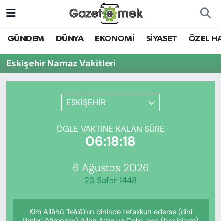
DÜNYA
Nöbetçi Eczaneler
GÜNDEM
DÜNYA
EKONOMİ
SİYASET
ÖZEL H
EKONOMİ
Hava Durumu
Eskişehir Namaz Vakitleri
EMEK HABERLERİ
İstanbul Namaz Vakitleri
ESKİŞEHİR
YENİ MEDYADA EMEK
Trafik Durumu
GAZETECİLİĞİNİ GELİŞTİRMEK
ÖĞLE VAKTINE KALAN SÜRE
Süper Lig Puan Durumu ve Fikstür
06:18:18
FAYDALI BİLGİLER
Tüm Manşetler
6 Ağustos 2026
GÜNDEM
23 Safer 1448
Son Dakika Haberleri
EĞİTİM
Kim Allâhü Teâlâ'nın dininde tefakkuh ederse (dînî
Haber Arşivi
ilimleri öğrenirse) Allah Azze ve Celle, ona (her işinde)