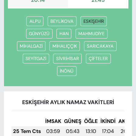
20:14
21:45
ALPU
BEYLİKOVA
ESKİŞEHİR
GÜNYÜZÜ
HAN
MAHMUDİYE
MİHALGAZİ
MİHALIÇÇIK
SARICAKAYA
SEYİTGAZİ
SİVRİHİSAR
ÇİFTELER
İNÖNÜ
ESKİŞEHİR AYLIK NAMAZ VAKITLERI
İMSAK
GÜNEŞ
ÖĞLE
İKINDI
AKŞA
25 Tem Cts
03:59
05:43
13:10
17:04
20:26