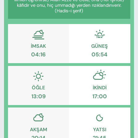
KADIN
kâfidir ve onu, hiç ummadığı yerden rızıklandırıverir.
(Hadis-i şerif)
SAĞLIK
SPOR
İMSAK
GÜNEŞ
KÜLTÜR-SANAT
04:16
05:54
MAGAZİN
ÖZEL HABER
ÖĞLE
İKINDI
13:09
17:00
YAZAR KÖŞESİ
SİYASET
VAN VE DİYARBAKIR HABERLERİ
AKŞAM
YATSI