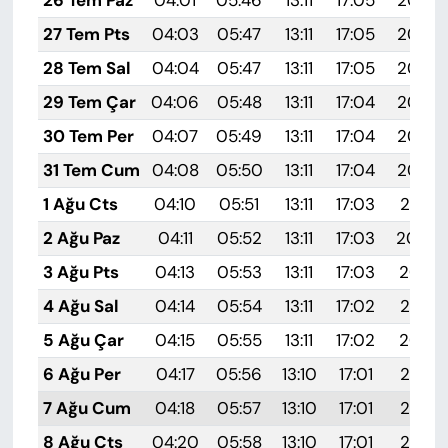
27 Tem Pts
04:03
05:47
13:11
17:05
20:26
28 Tem Sal
04:04
05:47
13:11
17:05
20:25
29 Tem Çar
04:06
05:48
13:11
17:04
20:24
30 Tem Per
04:07
05:49
13:11
17:04
20:23
31 Tem Cum
04:08
05:50
13:11
17:04
20:22
1 Ağu Cts
04:10
05:51
13:11
17:03
20:21
2 Ağu Paz
04:11
05:52
13:11
17:03
20:20
3 Ağu Pts
04:13
05:53
13:11
17:03
20:19
4 Ağu Sal
04:14
05:54
13:11
17:02
20:17
5 Ağu Çar
04:15
05:55
13:11
17:02
20:16
6 Ağu Per
04:17
05:56
13:10
17:01
20:15
7 Ağu Cum
04:18
05:57
13:10
17:01
20:14
8 Ağu Cts
04:20
05:58
13:10
17:01
20:13