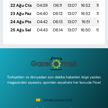
22 Ağu Cts
04:39
06:11
13:07
16:52
19:54
23 Ağu Paz
04:40
06:12
13:07
16:52
19:53
24 Ağu Pts
04:42
06:13
13:07
16:51
19:51
25 Ağu Sal
04:43
06:14
13:07
16:50
19:50
Türkiye'den ve dünyadan son dakika haberleri, köşe yazıları,
magazinden siyasete, spordan seyahate her konuda Flow!
[email protected]