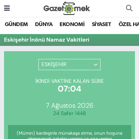
DÜNYA
Nöbetçi Eczaneler
GÜNDEM
DÜNYA
EKONOMİ
SİYASET
ÖZEL H
EKONOMİ
Hava Durumu
Eskişehir İnönü Namaz Vakitleri
EMEK HABERLERİ
İstanbul Namaz Vakitleri
ESKİŞEHİR
YENİ MEDYADA EMEK
Trafik Durumu
GAZETECİLİĞİNİ GELİŞTİRMEK
İKINDI VAKTINE KALAN SÜRE
Süper Lig Puan Durumu ve Fikstür
07:04
FAYDALI BİLGİLER
Tüm Manşetler
7 Ağustos 2026
GÜNDEM
24 Safer 1448
Son Dakika Haberleri
EĞİTİM
(Mümin) kardeşinle münakaşa etme, onun hoşuna
Haber Arşivi
gitmeyecek şakalar yapma ve ona yerine