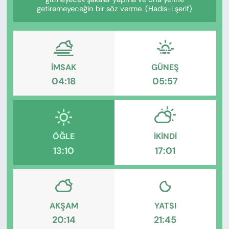
KADIN
getiremeyeceğin bir söz verme. (Hadis-i şerif)
SAĞLIK
SPOR
İMSAK
GÜNEŞ
04:18
05:57
KÜLTÜR-SANAT
MAGAZİN
ÖZEL HABER
ÖĞLE
İKINDI
13:10
17:01
YAZAR KÖŞESİ
SİYASET
AKŞAM
YATSI
VAN VE DİYARBAKIR HABERLERİ
20:14
21:45