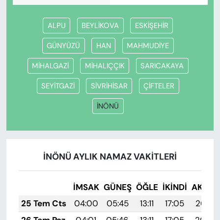
ALPU
BEYLİKOVA
ESKİŞEHİR
GÜNYÜZÜ
HAN
MAHMUDİYE
MİHALGAZİ
MİHALIÇÇIK
SARICAKAYA
SEYİTGAZİ
SİVRİHİSAR
ÇİFTELER
İNÖNÜ
İNÖNÜ AYLIK NAMAZ VAKITLERI
İMSAK
GÜNEŞ
ÖĞLE
İKINDI
AKŞA
25 Tem Cts
04:00
05:45
13:11
17:05
20:27
26 Tem Paz
04:01
05:46
13:11
17:05
20:26