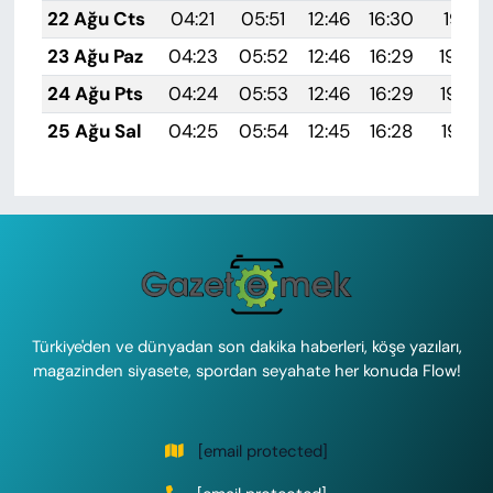
22 Ağu Cts
04:21
05:51
12:46
16:30
19:31
23 Ağu Paz
04:23
05:52
12:46
16:29
19:30
24 Ağu Pts
04:24
05:53
12:46
16:29
19:28
25 Ağu Sal
04:25
05:54
12:45
16:28
19:27
Türkiye'den ve dünyadan son dakika haberleri, köşe yazıları,
magazinden siyasete, spordan seyahate her konuda Flow!
[email protected]