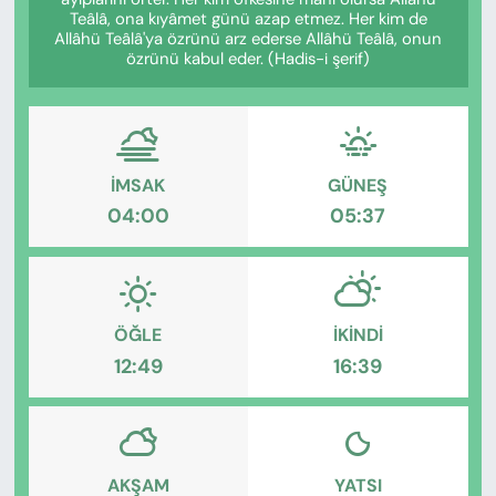
KADIN
Teâlâ, ona kıyâmet günü azap etmez. Her kim de
Allâhü Teâlâ'ya özrünü arz ederse Allâhü Teâlâ, onun
özrünü kabul eder. (Hadis-i şerif)
SAĞLIK
SPOR
KÜLTÜR-SANAT
İMSAK
GÜNEŞ
04:00
05:37
MAGAZİN
ÖZEL HABER
ÖĞLE
İKINDI
YAZAR KÖŞESİ
12:49
16:39
SİYASET
VAN VE DİYARBAKIR HABERLERİ
AKŞAM
YATSI