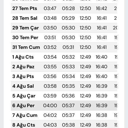
27 Tem Pts
03:47
05:28
12:50
16:42
20:01
28 Tem Sal
03:48
05:29
12:50
16:41
20:01
29 Tem Çar
03:50
05:30
12:50
16:41
20:00
30 Tem Per
03:51
05:30
12:50
16:41
19:59
31 Tem Cum
03:52
05:31
12:50
16:41
19:58
1 Ağu Cts
03:54
05:32
12:49
16:40
19:57
2 Ağu Paz
03:55
05:33
12:49
16:40
19:56
3 Ağu Pts
03:56
05:34
12:49
16:40
19:55
4 Ağu Sal
03:58
05:35
12:49
16:39
19:54
5 Ağu Çar
03:59
05:36
12:49
16:39
19:53
6 Ağu Per
04:00
05:37
12:49
16:39
19:52
7 Ağu Cum
04:02
05:37
12:49
16:38
19:50
8 Ağu Cts
04:03
05:38
12:49
16:38
19:49