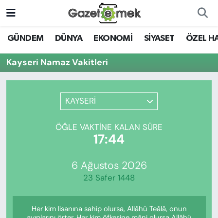
DÜNYA
Nöbetçi Eczaneler
GÜNDEM
DÜNYA
EKONOMİ
SİYASET
ÖZEL H
EKONOMİ
Hava Durumu
Kayseri Namaz Vakitleri
EMEK HABERLERİ
İstanbul Namaz Vakitleri
KAYSERİ
YENİ MEDYADA EMEK
Trafik Durumu
GAZETECİLİĞİNİ GELİŞTİRMEK
ÖĞLE VAKTINE KALAN SÜRE
Süper Lig Puan Durumu ve Fikstür
17:44
FAYDALI BİLGİLER
Tüm Manşetler
6 Ağustos 2026
GÜNDEM
23 Safer 1448
Son Dakika Haberleri
EĞİTİM
Her kim lisanına sahip olursa, Allâhü Teâlâ, onun
Haber Arşivi
ayıplarını örter. Her kim öfkesine mâni olursa Allâhü