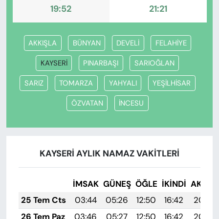
19:52
21:21
AKKIŞLA
BÜNYAN
DEVELİ
FELAHİYE
KAYSERİ
PINARBAŞI
SARIOĞLAN
SARIZ
TOMARZA
YAHYALI
YEŞİLHİSAR
ÖZVATAN
İNCESU
KAYSERİ AYLIK NAMAZ VAKITLERI
İMSAK
GÜNEŞ
ÖĞLE
İKINDI
AKŞA
25 Tem Cts
03:44
05:26
12:50
16:42
20:03
26 Tem Paz
03:46
05:27
12:50
16:42
20:02