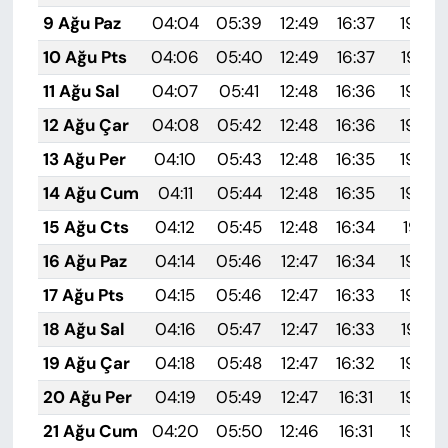
9 Ağu Paz
04:04
05:39
12:49
16:37
19:48
10 Ağu Pts
04:06
05:40
12:49
16:37
19:47
11 Ağu Sal
04:07
05:41
12:48
16:36
19:46
12 Ağu Çar
04:08
05:42
12:48
16:36
19:44
13 Ağu Per
04:10
05:43
12:48
16:35
19:43
14 Ağu Cum
04:11
05:44
12:48
16:35
19:42
15 Ağu Cts
04:12
05:45
12:48
16:34
19:41
16 Ağu Paz
04:14
05:46
12:47
16:34
19:39
17 Ağu Pts
04:15
05:46
12:47
16:33
19:38
18 Ağu Sal
04:16
05:47
12:47
16:33
19:37
19 Ağu Çar
04:18
05:48
12:47
16:32
19:35
20 Ağu Per
04:19
05:49
12:47
16:31
19:34
21 Ağu Cum
04:20
05:50
12:46
16:31
19:33