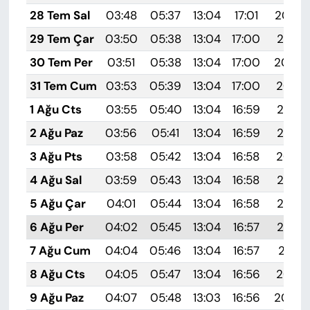
28 Tem Sal
03:48
05:37
13:04
17:01
20:22
29 Tem Çar
03:50
05:38
13:04
17:00
20:21
30 Tem Per
03:51
05:38
13:04
17:00
20:20
31 Tem Cum
03:53
05:39
13:04
17:00
20:19
1 Ağu Cts
03:55
05:40
13:04
16:59
20:18
2 Ağu Paz
03:56
05:41
13:04
16:59
20:17
3 Ağu Pts
03:58
05:42
13:04
16:58
20:16
4 Ağu Sal
03:59
05:43
13:04
16:58
20:15
5 Ağu Çar
04:01
05:44
13:04
16:58
20:14
6 Ağu Per
04:02
05:45
13:04
16:57
20:12
7 Ağu Cum
04:04
05:46
13:04
16:57
20:11
8 Ağu Cts
04:05
05:47
13:04
16:56
20:10
9 Ağu Paz
04:07
05:48
13:03
16:56
20:09