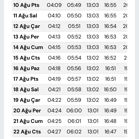
10 Ağu Pts
04:09
05:49
13:03
16:55
20:07
11 Ağu Sal
04:10
05:50
13:03
16:55
20:06
12 Ağu Çar
04:12
05:51
13:03
16:54
20:05
13 Ağu Per
04:13
05:52
13:03
16:53
20:03
14 Ağu Cum
04:15
05:53
13:03
16:53
20:02
15 Ağu Cts
04:16
05:54
13:02
16:52
20:01
16 Ağu Paz
04:18
05:56
13:02
16:51
19:59
17 Ağu Pts
04:19
05:57
13:02
16:51
19:58
18 Ağu Sal
04:21
05:58
13:02
16:50
19:56
19 Ağu Çar
04:22
05:59
13:02
16:49
19:55
20 Ağu Per
04:24
06:00
13:01
16:49
19:53
21 Ağu Cum
04:25
06:01
13:01
16:48
19:52
22 Ağu Cts
04:27
06:02
13:01
16:47
19:50