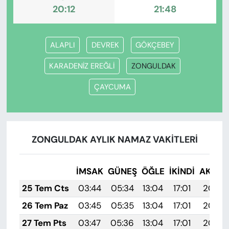
20:12
21:48
ALAPLI
DEVREK
GÖKÇEBEY
KARADENİZ EREĞLİ
ZONGULDAK
ÇAYCUMA
ZONGULDAK AYLIK NAMAZ VAKITLERI
İMSAK
GÜNEŞ
ÖĞLE
İKINDI
AKŞA
25 Tem Cts
03:44
05:34
13:04
17:01
20:25
26 Tem Paz
03:45
05:35
13:04
17:01
20:24
27 Tem Pts
03:47
05:36
13:04
17:01
20:23