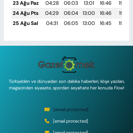
23 Ağu Paz
04:28
06:03
13:01
16:46
19:49
24 Ağu Pts
04:29
06:04
13:00
16:46
19:47
25 Ağu Sal
04:31
06:05
13:00
16:45
19:46
Türkiye'den ve dünyadan son dakika haberleri, köşe yazıları,
magazinden siyasete, spordan seyahate her konuda Flow!
[email protected]
[email protected]
[email protected]