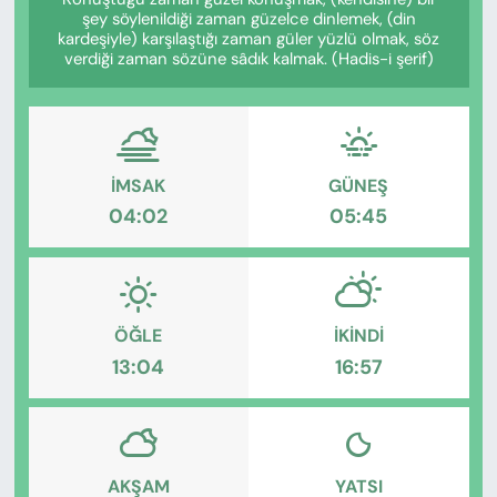
KADIN
şey söylenildiği zaman güzelce dinlemek, (din
kardeşiyle) karşılaştığı zaman güler yüzlü olmak, söz
verdiği zaman sözüne sâdık kalmak. (Hadis-i şerif)
SAĞLIK
SPOR
KÜLTÜR-SANAT
İMSAK
GÜNEŞ
04:02
05:45
MAGAZİN
ÖZEL HABER
ÖĞLE
İKINDI
YAZAR KÖŞESİ
13:04
16:57
SİYASET
VAN VE DİYARBAKIR HABERLERİ
AKŞAM
YATSI