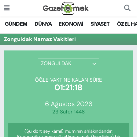
DÜNYA
Nöbetçi Eczaneler
GÜNDEM
DÜNYA
EKONOMİ
SİYASET
ÖZEL H
EKONOMİ
Hava Durumu
Zonguldak Namaz Vakitleri
EMEK HABERLERİ
İstanbul Namaz Vakitleri
ZONGULDAK
YENİ MEDYADA EMEK
Trafik Durumu
GAZETECİLİĞİNİ GELİŞTİRMEK
ÖĞLE VAKTINE KALAN SÜRE
Süper Lig Puan Durumu ve Fikstür
01:21:18
FAYDALI BİLGİLER
Tüm Manşetler
6 Ağustos 2026
GÜNDEM
23 Safer 1448
Son Dakika Haberleri
EĞİTİM
(Şu dört şey kâmil) müminin ahlâkındandır:
Haber Arşivi
Konuştuğu zaman güzel konuşmak, (kendisine) bir