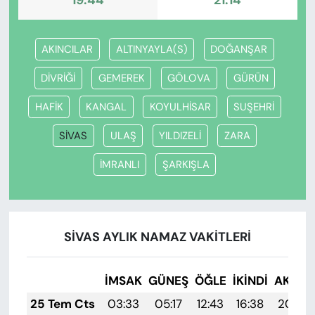
19:44
21:14
AKINCILAR
ALTINYAYLA(S)
DOĞANŞAR
DİVRİĞİ
GEMEREK
GÖLOVA
GÜRÜN
HAFİK
KANGAL
KOYULHİSAR
SUŞEHRİ
SİVAS
ULAŞ
YILDIZELİ
ZARA
İMRANLI
ŞARKIŞLA
SİVAS AYLIK NAMAZ VAKITLERI
İMSAK
GÜNEŞ
ÖĞLE
İKINDI
AKŞA
25 Tem Cts
03:33
05:17
12:43
16:38
20:00