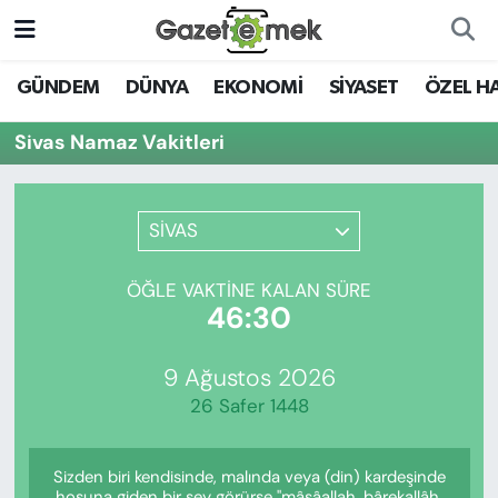
DÜNYA
Nöbetçi Eczaneler
GÜNDEM
DÜNYA
EKONOMİ
SİYASET
ÖZEL H
EKONOMİ
Hava Durumu
Sivas Namaz Vakitleri
EMEK HABERLERİ
İstanbul Namaz Vakitleri
SİVAS
YENİ MEDYADA EMEK
Trafik Durumu
GAZETECİLİĞİNİ GELİŞTİRMEK
ÖĞLE VAKTINE KALAN SÜRE
Süper Lig Puan Durumu ve Fikstür
46:30
FAYDALI BİLGİLER
Tüm Manşetler
9 Ağustos 2026
GÜNDEM
26 Safer 1448
Son Dakika Haberleri
EĞİTİM
Sizden biri kendisinde, malında veya (din) kardeşinde
Haber Arşivi
hoşuna giden bir şey görürse "mâşâallah, bârekallâh,