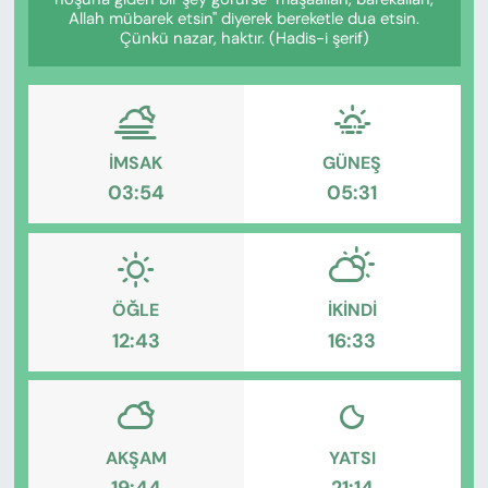
KADIN
Allah mübarek etsin" diyerek bereketle dua etsin.
Çünkü nazar, haktır. (Hadis-i şerif)
SAĞLIK
SPOR
İMSAK
GÜNEŞ
KÜLTÜR-SANAT
03:54
05:31
MAGAZİN
ÖZEL HABER
ÖĞLE
İKINDI
12:43
16:33
YAZAR KÖŞESİ
SİYASET
VAN VE DİYARBAKIR HABERLERİ
AKŞAM
YATSI