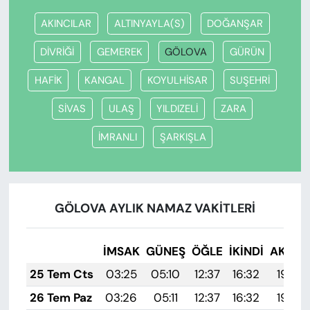
AKINCILAR
ALTINYAYLA(S)
DOĞANŞAR
DİVRİĞİ
GEMEREK
GÖLOVA
GÜRÜN
HAFİK
KANGAL
KOYULHİSAR
SUŞEHRİ
SİVAS
ULAŞ
YILDIZELİ
ZARA
İMRANLI
ŞARKIŞLA
GÖLOVA AYLIK NAMAZ VAKITLERI
İMSAK
GÜNEŞ
ÖĞLE
İKINDI
AKŞA
25 Tem Cts
03:25
05:10
12:37
16:32
19:54
26 Tem Paz
03:26
05:11
12:37
16:32
19:53