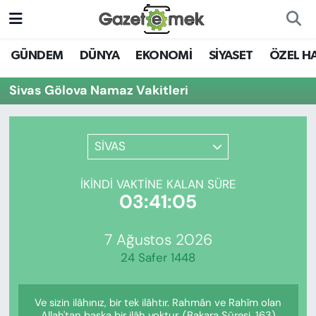
DÜNYA
Nöbetçi Eczaneler
GÜNDEM
DÜNYA
EKONOMİ
SİYASET
ÖZEL H
EKONOMİ
Hava Durumu
Sivas Gölova Namaz Vakitleri
EMEK HABERLERİ
İstanbul Namaz Vakitleri
SİVAS
YENİ MEDYADA EMEK
Trafik Durumu
GAZETECİLİĞİNİ GELİŞTİRMEK
İKINDI VAKTINE KALAN SÜRE
Süper Lig Puan Durumu ve Fikstür
03:41:05
FAYDALI BİLGİLER
Tüm Manşetler
7 Ağustos 2026
GÜNDEM
24 Safer 1448
Son Dakika Haberleri
EĞİTİM
Ve sizin ilâhınız, bir tek ilâhtır. Rahmân ve Rahîm olan
Haber Arşivi
Allah'tan başka bir ilâh yoktur. (Bakara Sûresi, 163)