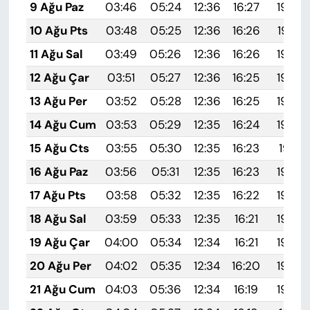
9 Ağu Paz
03:46
05:24
12:36
16:27
19:38
10 Ağu Pts
03:48
05:25
12:36
16:26
19:37
11 Ağu Sal
03:49
05:26
12:36
16:26
19:36
12 Ağu Çar
03:51
05:27
12:36
16:25
19:35
13 Ağu Per
03:52
05:28
12:36
16:25
19:33
14 Ağu Cum
03:53
05:29
12:35
16:24
19:32
15 Ağu Cts
03:55
05:30
12:35
16:23
19:31
16 Ağu Paz
03:56
05:31
12:35
16:23
19:29
17 Ağu Pts
03:58
05:32
12:35
16:22
19:28
18 Ağu Sal
03:59
05:33
12:35
16:21
19:26
19 Ağu Çar
04:00
05:34
12:34
16:21
19:25
20 Ağu Per
04:02
05:35
12:34
16:20
19:24
21 Ağu Cum
04:03
05:36
12:34
16:19
19:22