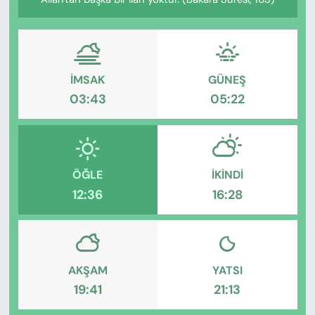
KADIN
SAĞLIK
SPOR
İMSAK
GÜNEŞ
03:43
05:22
KÜLTÜR-SANAT
MAGAZİN
ÖĞLE
İKINDI
ÖZEL HABER
12:36
16:28
YAZAR KÖŞESİ
SİYASET
AKŞAM
YATSI
19:41
21:13
VAN VE DİYARBAKIR HABERLERİ