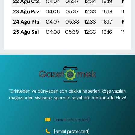
22 Ağu Cts
04:04
05:37
12:34
16:19
19:21
23 Ağu Paz
04:06
05:37
12:33
16:18
19:19
24 Ağu Pts
04:07
05:38
12:33
16:17
19:18
25 Ağu Sal
04:08
05:39
12:33
16:16
19:16
Türkiye'den ve dünyadan son dakika haberleri, köşe yazıları,
magazinden siyasete, spordan seyahate her konuda Flow!
[email protected]
[email protected]