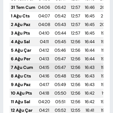
31 Tem Cum
04:06
05:42
12:57
16:46
20:02
1 Ağu Cts
04:07
05:42
12:57
16:45
20:01
2 Ağu Paz
04:08
05:43
12:57
16:45
20:00
3 Ağu Pts
04:10
05:44
12:57
16:45
19:59
4 Ağu Sal
04:11
05:45
12:56
16:44
19:58
5 Ağu Çar
04:12
05:46
12:56
16:44
19:57
6 Ağu Per
04:13
05:47
12:56
16:44
19:56
7 Ağu Cum
04:15
05:47
12:56
16:43
19:55
8 Ağu Cts
04:16
05:48
12:56
16:43
19:54
9 Ağu Paz
04:17
05:49
12:56
16:43
19:53
10 Ağu Pts
04:18
05:50
12:56
16:42
19:51
11 Ağu Sal
04:20
05:51
12:56
16:42
19:50
12 Ağu Çar
04:21
05:52
12:55
16:41
19:49