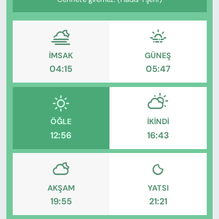
KADIN
SAĞLIK
SPOR
İMSAK
GÜNEŞ
04:15
05:47
KÜLTÜR-SANAT
MAGAZİN
ÖĞLE
İKINDI
ÖZEL HABER
12:56
16:43
YAZAR KÖŞESİ
SİYASET
AKŞAM
YATSI
19:55
21:21
VAN VE DİYARBAKIR HABERLERİ