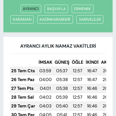
AYRANCI
BAŞYAYLA
ERMENEK
KARAMAN
KAZIMKARABEKİR
SARIVELİLER
AYRANCI AYLIK NAMAZ VAKITLERI
İMSAK
GÜNEŞ
ÖĞLE
İKINDI
AKŞA
25 Tem Cts
03:59
05:37
12:57
16:47
20:07
26 Tem Paz
04:00
05:38
12:57
16:47
20:06
27 Tem Pts
04:01
05:38
12:57
16:46
20:05
28 Tem Sal
04:02
05:39
12:57
16:46
20:04
29 Tem Çar
04:03
05:40
12:57
16:46
20:04
30 Tem Per
04:05
05:41
12:57
16:46
20:03