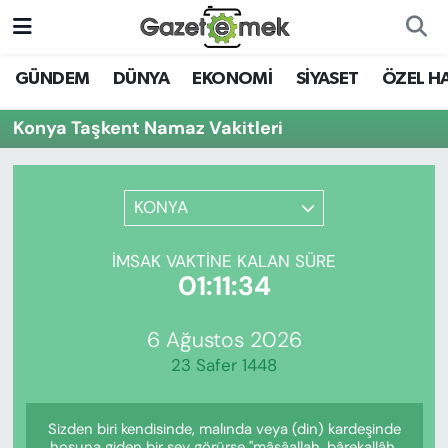
DÜNYA
Nöbetçi Eczaneler
GÜNDEM
DÜNYA
EKONOMİ
SİYASET
ÖZEL H
EKONOMİ
Hava Durumu
Konya Taşkent Namaz Vakitleri
EMEK HABERLERİ
İstanbul Namaz Vakitleri
KONYA
YENİ MEDYADA EMEK
Trafik Durumu
GAZETECİLİĞİNİ GELİŞTİRMEK
İMSAK VAKTINE KALAN SÜRE
Süper Lig Puan Durumu ve Fikstür
01:11:34
FAYDALI BİLGİLER
Tüm Manşetler
6 Ağustos 2026
GÜNDEM
23 Safer 1448
Son Dakika Haberleri
EĞİTİM
Sizden biri kendisinde, malında veya (din) kardeşinde
Haber Arşivi
hoşuna giden bir şey görürse "mâşâallah, bârekallâh,