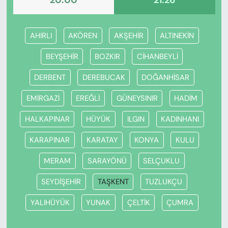
20:00
21:26
AHIRLI
AKÖREN
AKŞEHİR
ALTINEKİN
BEYŞEHİR
BOZKIR
CİHANBEYLİ
DERBENT
DEREBUCAK
DOĞANHİSAR
EMİRGAZİ
EREĞLİ
GÜNEYSINIR
HADİM
HALKAPINAR
HÜYÜK
ILGIN
KADINHANI
KARAPINAR
KARATAY
KONYA
KULU
MERAM
SARAYÖNÜ
SELÇUKLU
SEYDİŞEHİR
TAŞKENT
TUZLUKÇU
YALIHÜYÜK
YUNAK
ÇELTİK
ÇUMRA