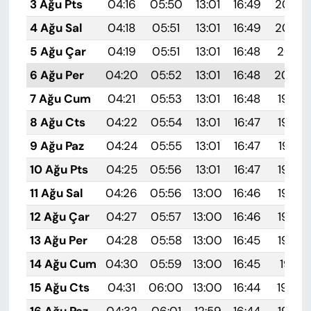
3 Ağu Pts
04:16
05:50
13:01
16:49
20:03
4 Ağu Sal
04:18
05:51
13:01
16:49
20:02
5 Ağu Çar
04:19
05:51
13:01
16:48
20:01
6 Ağu Per
04:20
05:52
13:01
16:48
20:00
7 Ağu Cum
04:21
05:53
13:01
16:48
19:59
8 Ağu Cts
04:22
05:54
13:01
16:47
19:58
9 Ağu Paz
04:24
05:55
13:01
16:47
19:57
10 Ağu Pts
04:25
05:56
13:01
16:47
19:55
11 Ağu Sal
04:26
05:56
13:00
16:46
19:54
12 Ağu Çar
04:27
05:57
13:00
16:46
19:53
13 Ağu Per
04:28
05:58
13:00
16:45
19:52
14 Ağu Cum
04:30
05:59
13:00
16:45
19:51
15 Ağu Cts
04:31
06:00
13:00
16:44
19:50
16 Ağu Paz
04:32
06:01
12:59
16:44
19:48