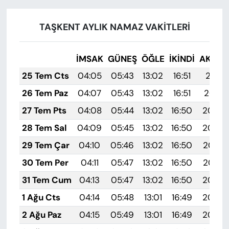
TAŞKENT AYLIK NAMAZ VAKITLERI
İMSAK
GÜNEŞ
ÖĞLE
İKINDI
AKŞA
25 Tem Cts
04:05
05:43
13:02
16:51
20:11
26 Tem Paz
04:07
05:43
13:02
16:51
20:10
27 Tem Pts
04:08
05:44
13:02
16:50
20:09
28 Tem Sal
04:09
05:45
13:02
16:50
20:08
29 Tem Çar
04:10
05:46
13:02
16:50
20:07
30 Tem Per
04:11
05:47
13:02
16:50
20:07
31 Tem Cum
04:13
05:47
13:02
16:50
20:06
1 Ağu Cts
04:14
05:48
13:01
16:49
20:05
2 Ağu Paz
04:15
05:49
13:01
16:49
20:04