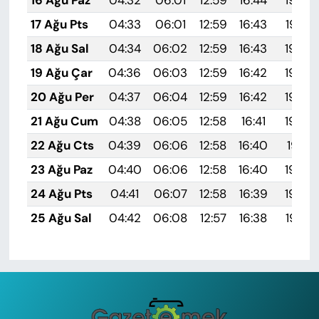
17 Ağu Pts
04:33
06:01
12:59
16:43
19:47
18 Ağu Sal
04:34
06:02
12:59
16:43
19:46
19 Ağu Çar
04:36
06:03
12:59
16:42
19:45
20 Ağu Per
04:37
06:04
12:59
16:42
19:43
21 Ağu Cum
04:38
06:05
12:58
16:41
19:42
22 Ağu Cts
04:39
06:06
12:58
16:40
19:41
23 Ağu Paz
04:40
06:06
12:58
16:40
19:39
24 Ağu Pts
04:41
06:07
12:58
16:39
19:38
25 Ağu Sal
04:42
06:08
12:57
16:38
19:37