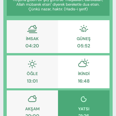
KADIN
Allah mübarek etsin" diyerek bereketle dua etsin.
Çünkü nazar, haktır. (Hadis-i şerif)
SAĞLIK
SPOR
İMSAK
GÜNEŞ
KÜLTÜR-SANAT
04:20
05:52
MAGAZİN
ÖZEL HABER
ÖĞLE
İKINDI
13:01
16:48
YAZAR KÖŞESİ
SİYASET
VAN VE DİYARBAKIR HABERLERİ
AKŞAM
YATSI