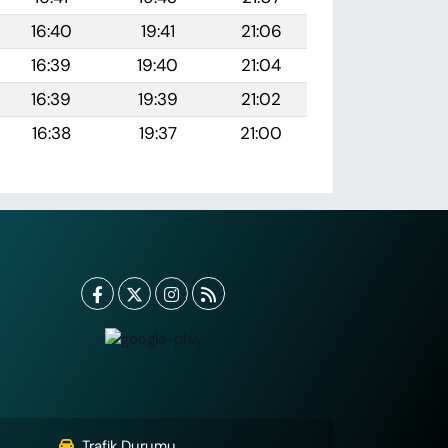
16:40
19:41
21:06
16:39
19:40
21:04
16:39
19:39
21:02
16:38
19:37
21:00
Trafik Durumu