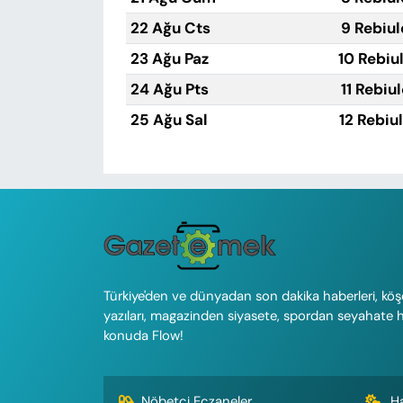
22 Ağu Cts
9 Rebiul
23 Ağu Paz
10 Rebiu
24 Ağu Pts
11 Rebiu
25 Ağu Sal
12 Rebiu
Türkiye'den ve dünyadan son dakika haberleri, köş
yazıları, magazinden siyasete, spordan seyahate 
konuda Flow!
Nöbetçi Eczaneler
H