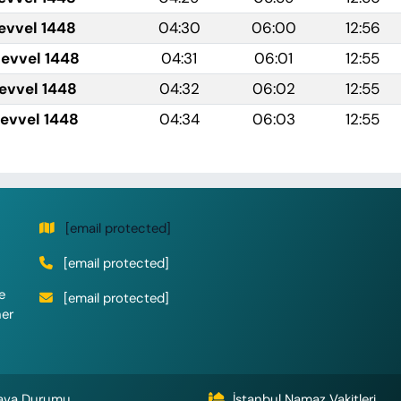
evvel 1448
04:30
06:00
12:56
levvel 1448
04:31
06:01
12:55
levvel 1448
04:32
06:02
12:55
levvel 1448
04:34
06:03
12:55
[email protected]
[email protected]
e
[email protected]
her
ava Durumu
İstanbul Namaz Vakitleri