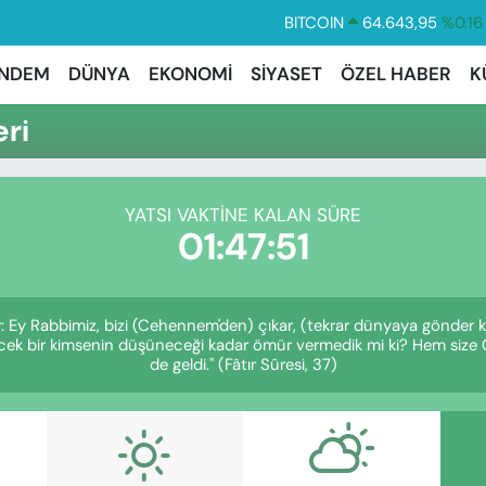
BITCOIN
64.643,95
%0.16
DOLAR
47,6006
%0.06
NDEM
DÜNYA
EKONOMİ
SİYASET
ÖZEL HABER
K
EURO
55,0250
%0.02
ri
STERLİN
64,2398
%0.2
GRAM ALTIN
6513.94
%0.32
YATSI VAKTINE KALAN SÜRE
BİST100
13.799
%70
01:47:50
er: Ey Rabbimiz, bizi (Cehennem'den) çıkar, (tekrar dünyaya gönder k
üşünecek bir kimsenin düşüneceği kadar ömür vermedik mi ki? Hem 
de geldi." (Fâtır Sûresi, 37)