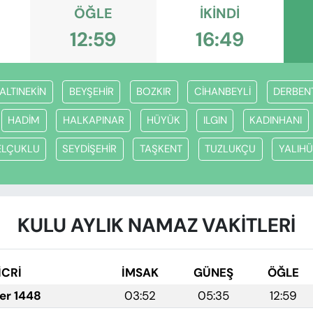
ÖĞLE
İKINDI
12:59
16:49
ALTINEKİN
BEYŞEHİR
BOZKIR
CİHANBEYLİ
DERBEN
HADİM
HALKAPINAR
HÜYÜK
ILGIN
KADINHANI
ELÇUKLU
SEYDİŞEHİR
TAŞKENT
TUZLUKÇU
YALIH
KULU AYLIK NAMAZ VAKITLERI
İCRİ
İMSAK
GÜNEŞ
ÖĞLE
fer 1448
03:52
05:35
12:59