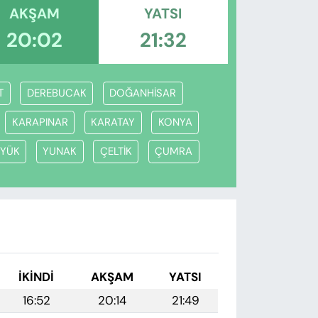
AKŞAM
YATSI
20:02
21:32
T
DEREBUCAK
DOĞANHİSAR
KARAPINAR
KARATAY
KONYA
ÜYÜK
YUNAK
ÇELTİK
ÇUMRA
İKINDI
AKŞAM
YATSI
16:52
20:14
21:49