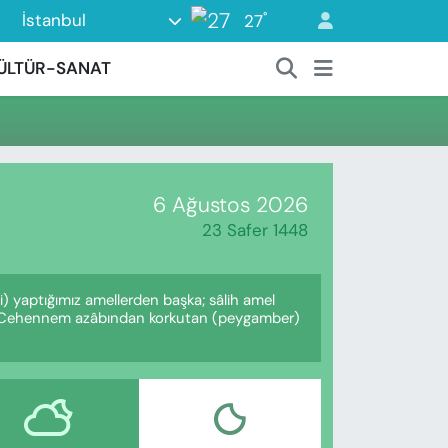
°
İstanbul
27
ÜLTÜR-SANAT
6 Ağustos 2026
23 Safer 1448
i) yaptığımız amellerden başka; sâlih amel
size Cehennem azâbından korkutan (peygamber)