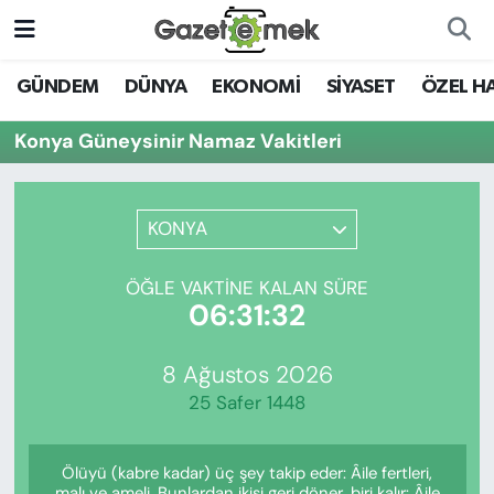
DÜNYA
Nöbetçi Eczaneler
GÜNDEM
DÜNYA
EKONOMİ
SİYASET
ÖZEL H
EKONOMİ
Hava Durumu
Konya Güneysinir Namaz Vakitleri
EMEK HABERLERİ
İstanbul Namaz Vakitleri
KONYA
YENİ MEDYADA EMEK
Trafik Durumu
GAZETECİLİĞİNİ GELİŞTİRMEK
ÖĞLE VAKTINE KALAN SÜRE
Süper Lig Puan Durumu ve Fikstür
06:31:32
FAYDALI BİLGİLER
Tüm Manşetler
8 Ağustos 2026
GÜNDEM
25 Safer 1448
Son Dakika Haberleri
EĞİTİM
Ölüyü (kabre kadar) üç şey takip eder: Âile fertleri,
Haber Arşivi
malı ve ameli. Bunlardan ikisi geri döner, biri kalır: Âile