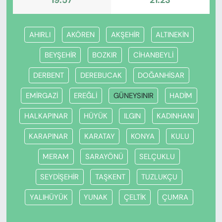
19:57
21:23
AHIRLI
AKÖREN
AKŞEHİR
ALTINEKİN
BEYŞEHİR
BOZKIR
CİHANBEYLİ
DERBENT
DEREBUCAK
DOĞANHİSAR
EMİRGAZİ
EREĞLİ
GÜNEYSINIR
HADİM
HALKAPINAR
HÜYÜK
ILGIN
KADINHANI
KARAPINAR
KARATAY
KONYA
KULU
MERAM
SARAYÖNÜ
SELÇUKLU
SEYDİŞEHİR
TAŞKENT
TUZLUKÇU
YALIHÜYÜK
YUNAK
ÇELTİK
ÇUMRA