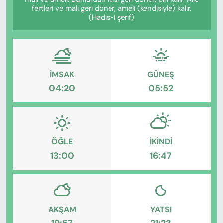
KADIN
fertleri ve malı geri döner, ameli (kendisiyle) kalır.
(Hadis-i şerif)
SAĞLIK
SPOR
İMSAK
GÜNEŞ
KÜLTÜR-SANAT
04:20
05:52
MAGAZİN
ÖZEL HABER
ÖĞLE
İKINDI
13:00
16:47
YAZAR KÖŞESİ
SİYASET
VAN VE DİYARBAKIR HABERLERİ
AKŞAM
YATSI