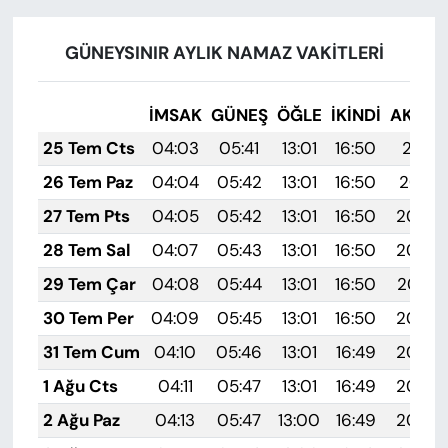
GÜNEYSINIR AYLIK NAMAZ VAKITLERI
İMSAK
GÜNEŞ
ÖĞLE
İKINDI
AKŞA
25 Tem Cts
04:03
05:41
13:01
16:50
20:11
26 Tem Paz
04:04
05:42
13:01
16:50
20:10
27 Tem Pts
04:05
05:42
13:01
16:50
20:09
28 Tem Sal
04:07
05:43
13:01
16:50
20:08
29 Tem Çar
04:08
05:44
13:01
16:50
20:07
30 Tem Per
04:09
05:45
13:01
16:50
20:06
31 Tem Cum
04:10
05:46
13:01
16:49
20:05
1 Ağu Cts
04:11
05:47
13:01
16:49
20:05
2 Ağu Paz
04:13
05:47
13:00
16:49
20:04