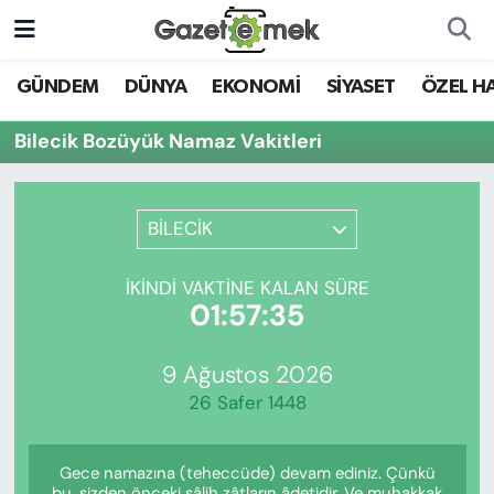
DÜNYA
Nöbetçi Eczaneler
GÜNDEM
DÜNYA
EKONOMİ
SİYASET
ÖZEL H
EKONOMİ
Hava Durumu
Bilecik Bozüyük Namaz Vakitleri
EMEK HABERLERİ
İstanbul Namaz Vakitleri
BİLECİK
YENİ MEDYADA EMEK
Trafik Durumu
GAZETECİLİĞİNİ GELİŞTİRMEK
İKINDI VAKTINE KALAN SÜRE
Süper Lig Puan Durumu ve Fikstür
01:57:35
FAYDALI BİLGİLER
Tüm Manşetler
9 Ağustos 2026
GÜNDEM
26 Safer 1448
Son Dakika Haberleri
EĞİTİM
Gece namazına (teheccüde) devam ediniz. Çünkü
Haber Arşivi
bu, sizden önceki sâlih zâtların âdetidir. Ve muhakkak