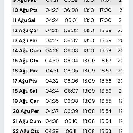
10 Ağu Pts
04:23
06:00
13:10
17:00
20:11
11 Ağu Sal
04:24
06:01
13:10
17:00
20:10
12 Ağu Çar
04:25
06:02
13:10
16:59
20:09
13 Ağu Per
04:27
06:02
13:10
16:59
20:07
14 Ağu Cum
04:28
06:03
13:10
16:58
20:06
15 Ağu Cts
04:30
06:04
13:09
16:57
20:05
16 Ağu Paz
04:31
06:05
13:09
16:57
20:03
17 Ağu Pts
04:32
06:06
13:09
16:56
20:02
18 Ağu Sal
04:34
06:07
13:09
16:56
20:01
19 Ağu Çar
04:35
06:08
13:09
16:55
19:59
20 Ağu Per
04:37
06:09
13:08
16:54
19:58
21 Ağu Cum
04:38
06:10
13:08
16:54
19:56
22 Ağu Cts
04:39
06:11
13:08
16:53
19:55