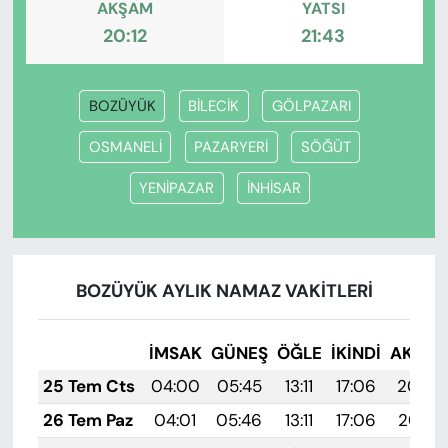
AKŞAM
YATSI
20:12
21:43
BOZÜYÜK
BİLECİK
GÖLPAZARI
OSMANELİ
PAZARYERİ
SÖĞÜT
YENİPAZAR
İNHİSAR
BOZÜYÜK AYLIK NAMAZ VAKITLERI
İMSAK
GÜNEŞ
ÖĞLE
İKINDI
AKŞA
25 Tem Cts
04:00
05:45
13:11
17:06
20:28
26 Tem Paz
04:01
05:46
13:11
17:06
20:27