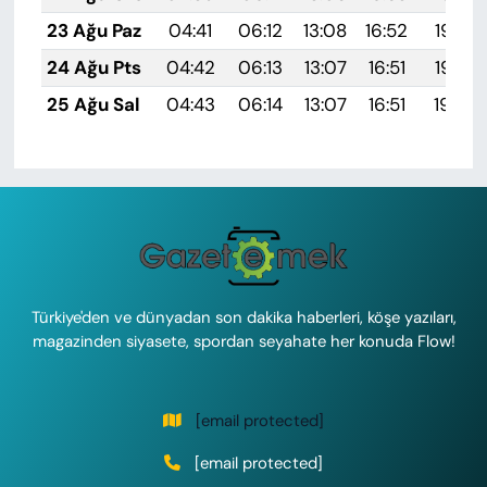
23 Ağu Paz
04:41
06:12
13:08
16:52
19:53
24 Ağu Pts
04:42
06:13
13:07
16:51
19:52
25 Ağu Sal
04:43
06:14
13:07
16:51
19:50
Türkiye'den ve dünyadan son dakika haberleri, köşe yazıları,
magazinden siyasete, spordan seyahate her konuda Flow!
[email protected]
[email protected]