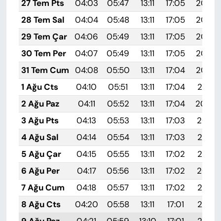
27 Tem Pts
04:03
05:47
13:11
17:05
20:26
28 Tem Sal
04:04
05:48
13:11
17:05
20:25
29 Tem Çar
04:06
05:49
13:11
17:05
20:24
30 Tem Per
04:07
05:49
13:11
17:05
20:23
31 Tem Cum
04:08
05:50
13:11
17:04
20:22
1 Ağu Cts
04:10
05:51
13:11
17:04
20:21
2 Ağu Paz
04:11
05:52
13:11
17:04
20:20
3 Ağu Pts
04:13
05:53
13:11
17:03
20:19
4 Ağu Sal
04:14
05:54
13:11
17:03
20:18
5 Ağu Çar
04:15
05:55
13:11
17:02
20:17
6 Ağu Per
04:17
05:56
13:11
17:02
20:16
7 Ağu Cum
04:18
05:57
13:11
17:02
20:15
8 Ağu Cts
04:20
05:58
13:11
17:01
20:14
9 Ağu Paz
04:21
05:59
13:10
17:01
20:12