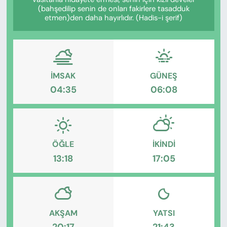
KADIN
(bahşedilip senin de onları fakirlere tasadduk
etmen)den daha hayırlıdır. (Hadis-i şerif)
SAĞLIK
SPOR
İMSAK
GÜNEŞ
KÜLTÜR-SANAT
04:35
06:08
MAGAZİN
ÖZEL HABER
ÖĞLE
İKINDI
13:18
17:05
YAZAR KÖŞESİ
SİYASET
VAN VE DİYARBAKIR HABERLERİ
AKŞAM
YATSI