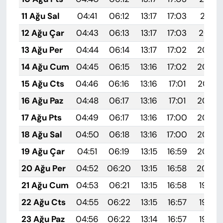
11 Ağu Sal
04:41
06:12
13:17
17:03
20:11
12 Ağu Çar
04:43
06:13
13:17
17:03
20:10
13 Ağu Per
04:44
06:14
13:17
17:02
20:09
14 Ağu Cum
04:45
06:15
13:16
17:02
20:08
15 Ağu Cts
04:46
06:16
13:16
17:01
20:07
16 Ağu Paz
04:48
06:17
13:16
17:01
20:05
17 Ağu Pts
04:49
06:17
13:16
17:00
20:04
18 Ağu Sal
04:50
06:18
13:16
17:00
20:03
19 Ağu Çar
04:51
06:19
13:15
16:59
20:02
20 Ağu Per
04:52
06:20
13:15
16:58
20:00
21 Ağu Cum
04:53
06:21
13:15
16:58
19:59
22 Ağu Cts
04:55
06:22
13:15
16:57
19:58
23 Ağu Paz
04:56
06:22
13:14
16:57
19:56