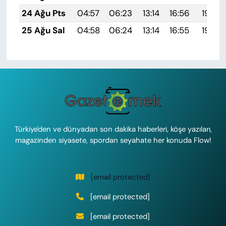
24 Ağu Pts
04:57
06:23
13:14
16:56
19:55
25 Ağu Sal
04:58
06:24
13:14
16:55
19:54
Türkiye'den ve dünyadan son dakika haberleri, köşe yazıları,
magazinden siyasete, spordan seyahate her konuda Flow!
[email protected]
[email protected]
[email protected]