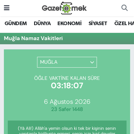
DÜNYA
Nöbetçi Eczaneler
GÜNDEM
DÜNYA
EKONOMİ
SİYASET
ÖZEL H
EKONOMİ
Hava Durumu
Muğla Namaz Vakitleri
EMEK HABERLERİ
İstanbul Namaz Vakitleri
MUĞLA
YENİ MEDYADA EMEK
Trafik Durumu
GAZETECİLİĞİNİ GELİŞTİRMEK
ÖĞLE VAKTINE KALAN SÜRE
Süper Lig Puan Durumu ve Fikstür
03:18:07
FAYDALI BİLGİLER
Tüm Manşetler
6 Ağustos 2026
GÜNDEM
23 Safer 1448
Son Dakika Haberleri
EĞİTİM
(Yâ Ali!) Allâh'a yemin olsun ki tek bir kişinin senin
Haber Arşivi
vasıtanla hidâyete ermesi, senin için kızıl develer