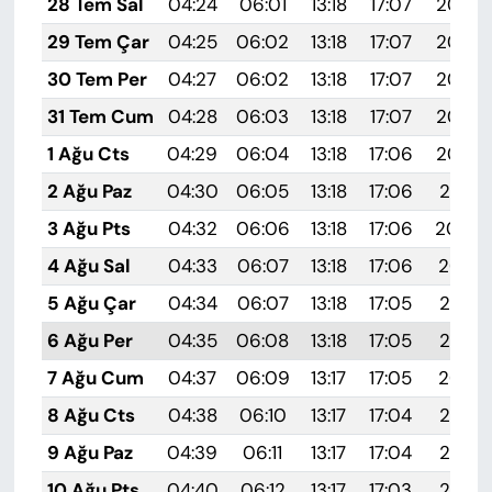
28 Tem Sal
04:24
06:01
13:18
17:07
20:25
29 Tem Çar
04:25
06:02
13:18
17:07
20:25
30 Tem Per
04:27
06:02
13:18
17:07
20:24
31 Tem Cum
04:28
06:03
13:18
17:07
20:23
1 Ağu Cts
04:29
06:04
13:18
17:06
20:22
2 Ağu Paz
04:30
06:05
13:18
17:06
20:21
3 Ağu Pts
04:32
06:06
13:18
17:06
20:20
4 Ağu Sal
04:33
06:07
13:18
17:06
20:19
5 Ağu Çar
04:34
06:07
13:18
17:05
20:18
6 Ağu Per
04:35
06:08
13:18
17:05
20:17
7 Ağu Cum
04:37
06:09
13:17
17:05
20:16
8 Ağu Cts
04:38
06:10
13:17
17:04
20:15
9 Ağu Paz
04:39
06:11
13:17
17:04
20:14
10 Ağu Pts
04:40
06:12
13:17
17:03
20:13