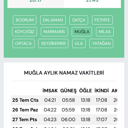
20:17
21:43
BODRUM
DALAMAN
DATÇA
FETHİYE
KÖYCEĞİZ
MARMARİS
MUĞLA
MİLAS
ORTACA
SEYDİKEMER
ULA
YATAĞAN
MUĞLA AYLIK NAMAZ VAKITLERI
İMSAK
GÜNEŞ
ÖĞLE
İKINDI
AKŞA
25 Tem Cts
04:21
05:58
13:18
17:08
20:28
26 Tem Paz
04:22
05:59
13:18
17:08
20:27
27 Tem Pts
04:23
06:00
13:18
17:07
20:26