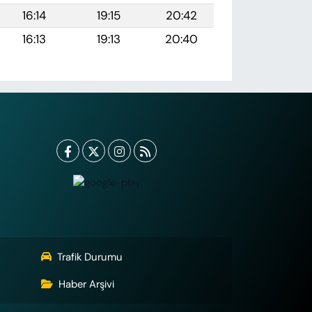
16:14
19:15
20:42
16:13
19:13
20:40
Trafik Durumu
Haber Arşivi