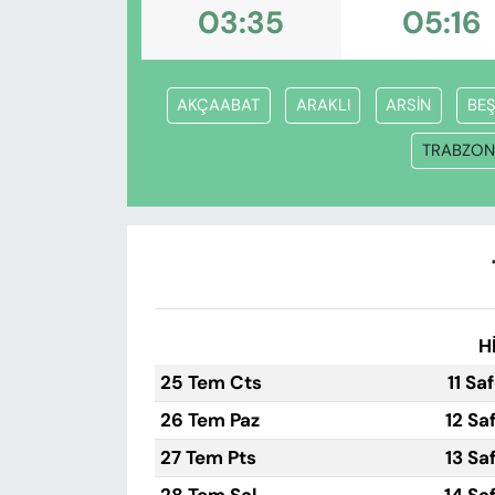
KADIN
03:35
05:16
SAĞLIK
AKÇAABAT
ARAKLI
ARSİN
BE
SPOR
TRABZON
KÜLTÜR-SANAT
MAGAZİN
ÖZEL HABER
H
YAZAR KÖŞESİ
25 Tem Cts
11 Sa
SİYASET
26 Tem Paz
12 Sa
27 Tem Pts
13 Sa
VAN VE DİYARBAKIR HABERLERİ