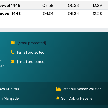
levvel 1448
03:59
05:33
12:29
levvel 1448
04:01
05:34
12:28
[email protected]
[email protected]
e
[email protected]
her
ava Durumu
İstanbul Namaz Vakitleri
m Manşetler
Son Dakika Haberleri