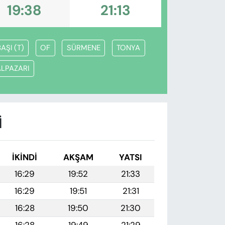
19:38
21:13
AŞI (T)
OF
SÜRMENE
TONYA
LPAZARI
I
İKINDI
AKŞAM
YATSI
16:29
19:52
21:33
16:29
19:51
21:31
16:28
19:50
21:30