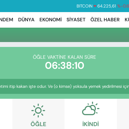
BITCOIN
64.225,61
%-0.
DOLAR
47,7143
%0.
NDEM
DÜNYA
EKONOMİ
SİYASET
ÖZEL HABER
K
EURO
55,0317
%-0.
STERLİN
64,2463
%0.
GRAM ALTIN
6510.40
%0.
ÖĞLE VAKTINE KALAN SÜRE
BİST100
13.799
%7
06:38:09
etimi itip kakan işte odur. Ve (o kimse) yoksula yemek yedirilmesi i
ÖĞLE
İKINDI