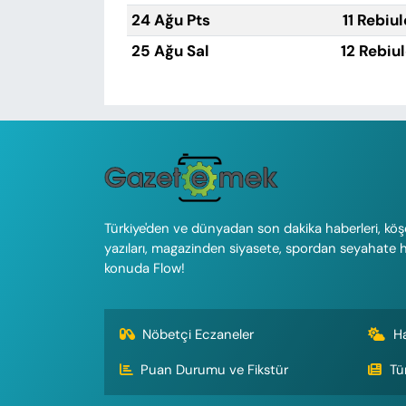
24 Ağu Pts
11 Rebiu
25 Ağu Sal
12 Rebiu
Türkiye'den ve dünyadan son dakika haberleri, köş
yazıları, magazinden siyasete, spordan seyahate 
konuda Flow!
Nöbetçi Eczaneler
H
Puan Durumu ve Fikstür
Tü