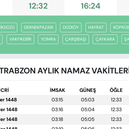
12:32
16:24
ŞİKDÜZÜ
DERNEKPAZARI
DÜZKÖY
HAYRAT
KÖPRÜB
VAKFIKEBİR
YOMRA
ÇARŞIBAŞI
ÇAYKARA
ŞA
TRABZON AYLIK NAMAZ VAKITLER
İCRİ
İMSAK
GÜNEŞ
ÖĞLE
fer 1448
03:15
05:03
12:33
fer 1448
03:16
05:04
12:33
fer 1448
03:18
05:05
12:33