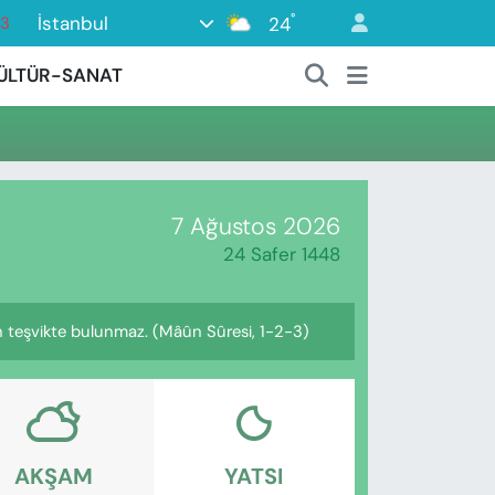
°
İstanbul
24
63
16
ÜLTÜR-SANAT
02
07
45
0
7 Ağustos 2026
24 Safer 1448
çin teşvikte bulunmaz. (Mâûn Sûresi, 1-2-3)
AKŞAM
YATSI