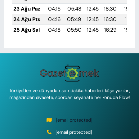
23 Ağu Paz
04:15
05:48
12:45
16:30
19:32
24 Ağu Pts
04:16
05:49
12:45
16:30
19:31
25 Ağu Sal
04:18
05:50
12:45
16:29
19:29
Türkiye'den ve dünyadan son dakika haberleri, köşe yazıları,
magazinden siyasete, spordan seyahate her konuda Flow!
[email protected]
[email protected]