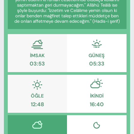
KADIN
saptırmaktan geri durmayacağım." Allâhü Teâlâ ise
şöyle buyurdu: "İzzetim ve Celâlime yemin olsun ki
onlar benden mağfiret talep ettikleri müddetçe ben
SAĞLIK
de onları affetmeye devam edeceğim." (Hadis-i şerif)
SPOR
KÜLTÜR-SANAT
İMSAK
GÜNEŞ
03:53
05:33
MAGAZİN
ÖZEL HABER
YAZAR KÖŞESİ
ÖĞLE
İKINDI
12:48
16:40
SİYASET
VAN VE DİYARBAKIR HABERLERİ