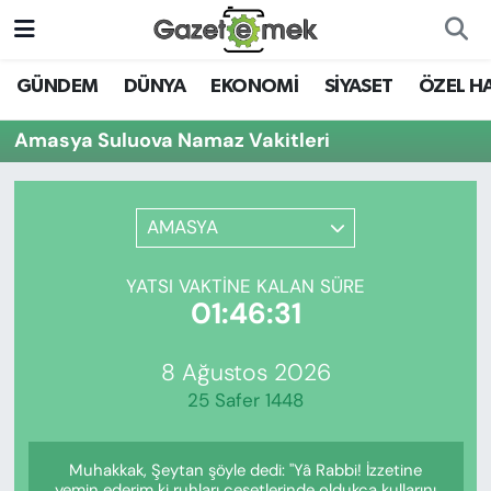
DÜNYA
Nöbetçi Eczaneler
GÜNDEM
DÜNYA
EKONOMİ
SİYASET
ÖZEL H
EKONOMİ
Hava Durumu
Amasya Suluova Namaz Vakitleri
EMEK HABERLERİ
İstanbul Namaz Vakitleri
AMASYA
YENİ MEDYADA EMEK
Trafik Durumu
GAZETECİLİĞİNİ GELİŞTİRMEK
YATSI VAKTINE KALAN SÜRE
Süper Lig Puan Durumu ve Fikstür
01:46:31
FAYDALI BİLGİLER
Tüm Manşetler
8 Ağustos 2026
GÜNDEM
25 Safer 1448
Son Dakika Haberleri
EĞİTİM
Muhakkak, Şeytan şöyle dedi: "Yâ Rabbi! İzzetine
Haber Arşivi
yemin ederim ki ruhları cesetlerinde oldukça kullarını