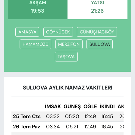
AKŞAM
YATSI
19:53
21:26
AMASYA
GÖYNÜCEK
GÜMÜŞHACIKÖY
HAMAMÖZÜ
MERZİFON
SULUOVA
TAŞOVA
SULUOVA AYLIK NAMAZ VAKITLERI
İMSAK
GÜNEŞ
ÖĞLE
İKINDI
AKŞA
25 Tem Cts
03:32
05:20
12:49
16:45
20:08
26 Tem Paz
03:34
05:21
12:49
16:45
20:07