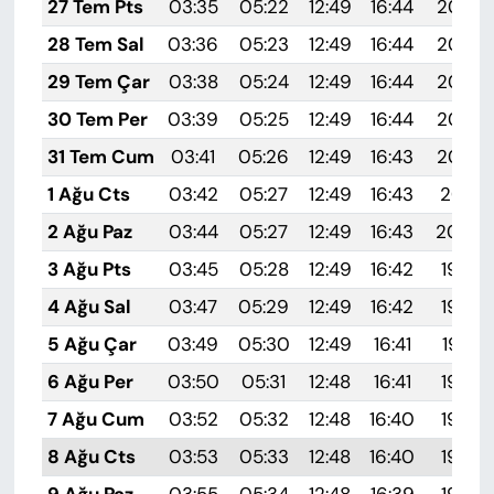
27 Tem Pts
03:35
05:22
12:49
16:44
20:06
28 Tem Sal
03:36
05:23
12:49
16:44
20:05
29 Tem Çar
03:38
05:24
12:49
16:44
20:04
30 Tem Per
03:39
05:25
12:49
16:44
20:03
31 Tem Cum
03:41
05:26
12:49
16:43
20:02
1 Ağu Cts
03:42
05:27
12:49
16:43
20:01
2 Ağu Paz
03:44
05:27
12:49
16:43
20:00
3 Ağu Pts
03:45
05:28
12:49
16:42
19:59
4 Ağu Sal
03:47
05:29
12:49
16:42
19:58
5 Ağu Çar
03:49
05:30
12:49
16:41
19:57
6 Ağu Per
03:50
05:31
12:48
16:41
19:55
7 Ağu Cum
03:52
05:32
12:48
16:40
19:54
8 Ağu Cts
03:53
05:33
12:48
16:40
19:53
9 Ağu Paz
03:55
05:34
12:48
16:39
19:52