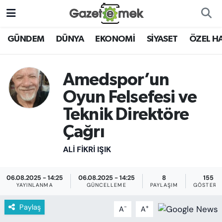
DÜNYA
Nöbetçi Eczaneler
GÜNDEM
DÜNYA
EKONOMİ
SİYASET
ÖZEL H
EKONOMİ
Hava Durumu
Amedspor’un
EMEK HABERLERİ
İstanbul Namaz Vakitleri
Oyun Felsefesi ve
Teknik Direktöre
YENİ MEDYADA EMEK
Trafik Durumu
GAZETECİLİĞİNİ GELİŞTİRMEK
Çağrı
Süper Lig Puan Durumu ve Fikstür
ALI FIKRI IŞIK
FAYDALI BİLGİLER
Tüm Manşetler
GÜNDEM
06.08.2025 - 14:25
06.08.2025 - 14:25
8
155
YAYINLANMA
GÜNCELLEME
PAYLAŞIM
GÖSTERI
Son Dakika Haberleri
EĞİTİM
Paylaş
-
+
A
A
Haber Arşivi