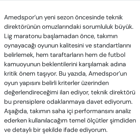
KADIN
Amedspor’un yeni sezon öncesinde teknik
SAĞLIK
direktörünün omuzlarındaki sorumluluk büyük.
SPOR
Lig maratonu başlamadan önce, takımın
oynayacağı oyunun kalitesini ve standartlarını
KÜLTÜR-SANAT
belirlemek, hem taraftarların hem de futbol
kamuoyunun beklentilerini karşılamak adına
MAGAZİN
kritik önem taşıyor. Bu yazıda, Amedspor’un
oyun yapısını belirli kriterler üzerinden
ÖZEL HABER
değerlendireceğimi ilan ediyor, teknik direktörü
YAZAR KÖŞESİ
bu prensiplere odaklanmaya davet ediyorum.
Aşağıda, takımın saha içi performansını analiz
SİYASET
ederken kullanılacağım temel ölçütler şimdiden
ve detaylı bir şekilde ifade ediyorum.
VAN VE DİYARBAKIR HABERLERİ