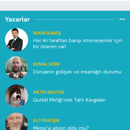
Yazarlar
BEKIR GÜNEŞ
Her iki taraftan barışı istemeyenler için
bir önerim var!
KEMAL SÖBE
Dünyanın gidişatı ve insanlığın durumu
METIN RASTDIL
Gurkêl Mirliği’nde Taht Kavgaları
ALI FIKRI IŞIK
Messi’yi gören oldu mu?