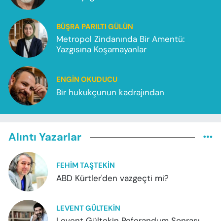
BÜŞRA PARILTI GÜLÜN
Metropol Zindanında Bir Amentü:
Yazgısına Koşamayanlar
ENGIN OKUDUCU
Bir hukukçunun kadrajından
Alıntı Yazarlar
FEHIM TAŞTEKIN
ABD Kürtler'den vazgeçti mi?
LEVENT GÜLTEKIN
Levent Gültekin Referandum Sonrası