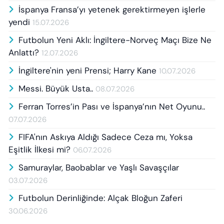
İspanya Fransa’yı yetenek gerektirmeyen işlerle
yendi
15.07.2026
Futbolun Yeni Aklı: İngiltere-Norveç Maçı Bize Ne
Anlattı?
12.07.2026
İngiltere'nin yeni Prensi; Harry Kane
10.07.2026
Messi. Büyük Usta..
08.07.2026
Ferran Torres’in Pası ve İspanya’nın Net Oyunu..
07.07.2026
FIFA'nın Askıya Aldığı Sadece Ceza mı, Yoksa
Eşitlik İlkesi mi?
06.07.2026
Samuraylar, Baobablar ve Yaşlı Savaşçılar
03.07.2026
Futbolun Derinliğinde: Alçak Bloğun Zaferi
30.06.2026