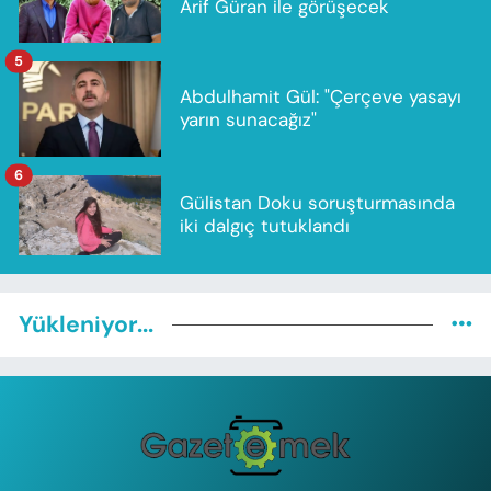
Arif Güran ile görüşecek
5
Abdulhamit Gül: "Çerçeve yasayı
yarın sunacağız"
6
Gülistan Doku soruşturmasında
iki dalgıç tutuklandı
Yükleniyor...