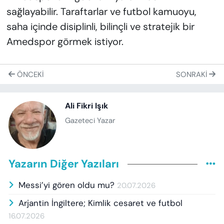
sağlayabilir. Taraftarlar ve futbol kamuoyu,
saha içinde disiplinli, bilinçli ve stratejik bir
Amedspor görmek istiyor.
ÖNCEKI
SONRAKI
Ali Fikri Işık
Gazeteci Yazar
Yazarın Diğer Yazıları
Messi’yi gören oldu mu?
20.07.2026
Arjantin İngiltere; Kimlik cesaret ve futbol
16.07.2026