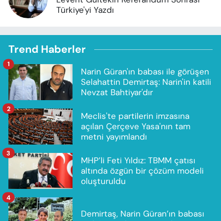
Türkiye'yi Yazdı
Trend Haberler
1
Narin Güran'ın babası ile görüşen
Selahattin Demirtaş: Narin'in katili
Nevzat Bahtiyar'dır
2
Meclis'te partilerin imzasına
açılan Çerçeve Yasa'nın tam
metni yayımlandı
3
MHP’li Feti Yıldız: TBMM çatısı
altında özgün bir çözüm modeli
oluşturuldu
4
Demirtaş, Narin Güran’ın babası