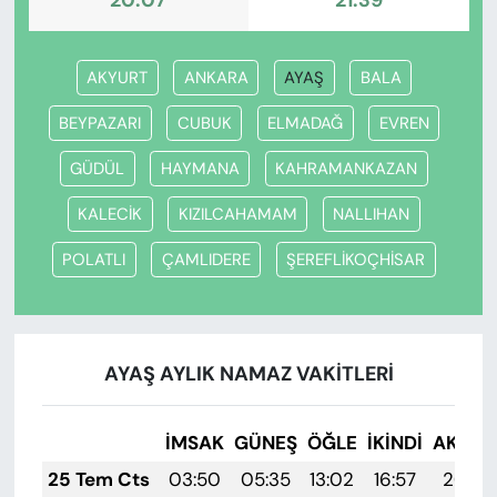
20:07
21:39
AKYURT
ANKARA
AYAŞ
BALA
BEYPAZARI
CUBUK
ELMADAĞ
EVREN
GÜDÜL
HAYMANA
KAHRAMANKAZAN
KALECİK
KIZILCAHAMAM
NALLIHAN
POLATLI
ÇAMLIDERE
ŞEREFLİKOÇHİSAR
AYAŞ AYLIK NAMAZ VAKITLERI
İMSAK
GÜNEŞ
ÖĞLE
İKINDI
AKŞA
25 Tem Cts
03:50
05:35
13:02
16:57
20:19