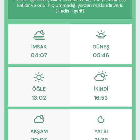
KADIN
kâfidir ve onu, hiç ummadığı yerden rızıklandırıverir.
(Hadis-i şerif)
SAĞLIK
SPOR
İMSAK
GÜNEŞ
KÜLTÜR-SANAT
04:07
05:46
MAGAZİN
ÖZEL HABER
ÖĞLE
İKINDI
13:02
16:53
YAZAR KÖŞESİ
SİYASET
VAN VE DİYARBAKIR HABERLERİ
AKŞAM
YATSI