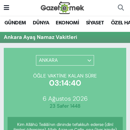
DÜNYA
Nöbetçi Eczaneler
GÜNDEM
DÜNYA
EKONOMİ
SİYASET
ÖZEL H
EKONOMİ
Hava Durumu
Ankara Ayaş Namaz Vakitleri
EMEK HABERLERİ
İstanbul Namaz Vakitleri
ANKARA
YENİ MEDYADA EMEK
Trafik Durumu
GAZETECİLİĞİNİ GELİŞTİRMEK
ÖĞLE VAKTINE KALAN SÜRE
Süper Lig Puan Durumu ve Fikstür
03:14:40
FAYDALI BİLGİLER
Tüm Manşetler
6 Ağustos 2026
GÜNDEM
23 Safer 1448
Son Dakika Haberleri
EĞİTİM
Kim Allâhü Teâlâ'nın dininde tefakkuh ederse (dînî
Haber Arşivi
ilimleri öğrenirse) Allah Azze ve Celle, ona (her işinde)