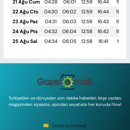
21 Ağu Cum
04:28
06:01
12:59
16:44
19:47
22 Ağu Cts
04:30
06:02
12:59
16:44
19:46
23 Ağu Paz
04:31
06:03
12:58
16:43
19:44
24 Ağu Pts
04:32
06:04
12:58
16:42
19:43
25 Ağu Sal
04:34
06:05
12:58
16:41
19:41
Türkiye'den ve dünyadan son dakika haberleri, köşe yazıları,
magazinden siyasete, spordan seyahate her konuda Flow!
[email protected]