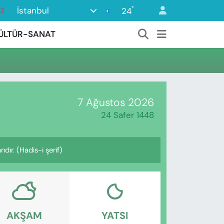
°
İstanbul
24
63
16
ÜLTÜR-SANAT
02
07
45
0
7 Ağustos 2026
24 Safer 1448
ıdır. (Hadis-i şerif)
AKŞAM
YATSI