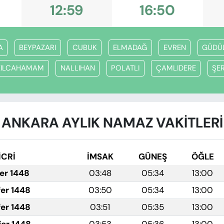
12:59
16:50
A
BEYPAZARI
CUBUK
ELMADAĞ
EVREN
GÜDÜ
ZILCAHAMAM
NALLIHAN
POLATLI
ÇAMLIDERE
ŞE
ANKARA AYLIK NAMAZ VAKITLERI
İCRİ
İMSAK
GÜNEŞ
ÖĞLE
fer 1448
03:48
05:34
13:00
fer 1448
03:50
05:34
13:00
fer 1448
03:51
05:35
13:00