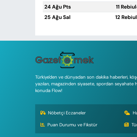
24 Ağu Pts
11 Rebiu
25 Ağu Sal
12 Rebiu
Türkiye'den ve dünyadan son dakika haberleri, köş
yazıları, magazinden siyasete, spordan seyahate 
konuda Flow!
Nöbetçi Eczaneler
H
Puan Durumu ve Fikstür
Tü