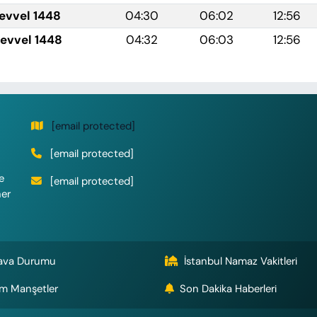
levvel 1448
04:30
06:02
12:56
levvel 1448
04:32
06:03
12:56
[email protected]
[email protected]
e
[email protected]
her
ava Durumu
İstanbul Namaz Vakitleri
m Manşetler
Son Dakika Haberleri