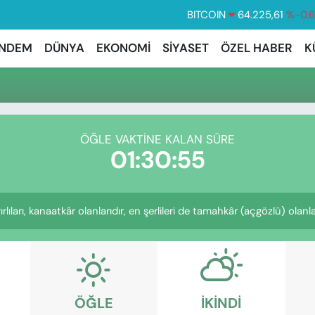
BITCOIN
64.225,61
%-0.
DOLAR
47,7143
%0.
NDEM
DÜNYA
EKONOMİ
SİYASET
ÖZEL HABER
K
EURO
55,0317
%-0.
STERLİN
64,2463
%0.
GRAM ALTIN
6510.40
%0.
ÖĞLE VAKTINE KALAN SÜRE
BİST100
13.799
%7
01:30:54
ıları, kanaatkâr olanlarıdır, en şerlileri de tamahkâr (açgözlü) olanlar
ÖĞLE
İKINDI