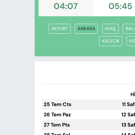
KADIN
04:07
05:45
SAĞLIK
AKYURT
ANKARA
AYAŞ
BAL
SPOR
KALECİK
KI
KÜLTÜR-SANAT
MAGAZİN
ÖZEL HABER
H
YAZAR KÖŞESİ
25 Tem Cts
11 Sa
SİYASET
26 Tem Paz
12 Sa
27 Tem Pts
13 Sa
VAN VE DİYARBAKIR HABERLERİ