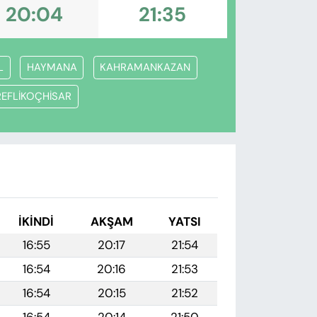
20:04
21:35
L
HAYMANA
KAHRAMANKAZAN
REFLİKOÇHİSAR
İKINDI
AKŞAM
YATSI
16:55
20:17
21:54
16:54
20:16
21:53
16:54
20:15
21:52