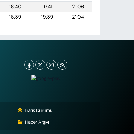
16:40
19:41
21:06
16:39
19:39
21:04
Trafik Durumu
Haber Arşivi