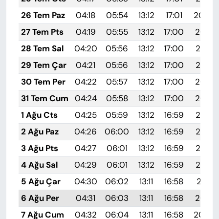
26 Tem Paz
04:18
05:54
13:12
17:01
20:20
27 Tem Pts
04:19
05:55
13:12
17:00
20:19
28 Tem Sal
04:20
05:56
13:12
17:00
20:18
29 Tem Çar
04:21
05:56
13:12
17:00
20:17
30 Tem Per
04:22
05:57
13:12
17:00
20:16
31 Tem Cum
04:24
05:58
13:12
17:00
20:16
1 Ağu Cts
04:25
05:59
13:12
16:59
20:15
2 Ağu Paz
04:26
06:00
13:12
16:59
20:14
3 Ağu Pts
04:27
06:01
13:12
16:59
20:13
4 Ağu Sal
04:29
06:01
13:12
16:59
20:12
5 Ağu Çar
04:30
06:02
13:11
16:58
20:11
6 Ağu Per
04:31
06:03
13:11
16:58
20:10
7 Ağu Cum
04:32
06:04
13:11
16:58
20:09