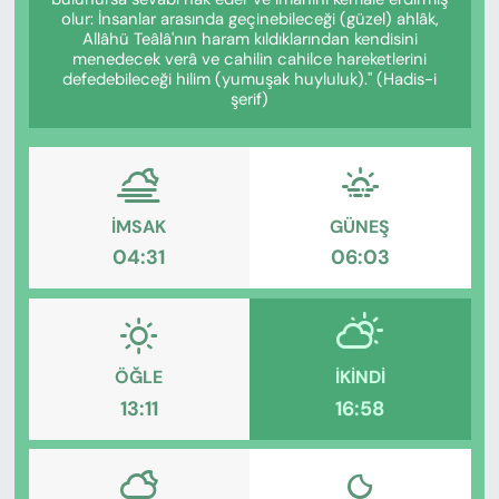
KADIN
olur: İnsanlar arasında geçinebileceği (güzel) ahlâk,
Allâhü Teâlâ'nın haram kıldıklarından kendisini
menedecek verâ ve cahilin cahilce hareketlerini
SAĞLIK
defedebileceği hilim (yumuşak huyluluk)." (Hadis-i
şerif)
SPOR
KÜLTÜR-SANAT
İMSAK
GÜNEŞ
MAGAZİN
04:31
06:03
ÖZEL HABER
YAZAR KÖŞESİ
ÖĞLE
İKINDI
13:11
16:58
SİYASET
VAN VE DİYARBAKIR HABERLERİ