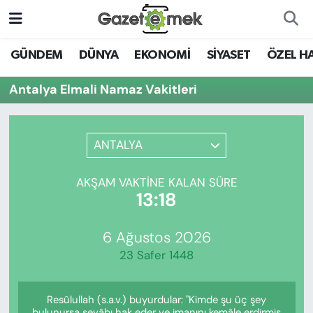
DÜNYA
Nöbetçi Eczaneler
GÜNDEM
DÜNYA
EKONOMİ
SİYASET
ÖZEL H
EKONOMİ
Hava Durumu
Antalya Elmali Namaz Vakitleri
EMEK HABERLERİ
İstanbul Namaz Vakitleri
ANTALYA
YENİ MEDYADA EMEK
Trafik Durumu
GAZETECİLİĞİNİ GELİŞTİRMEK
AKŞAM VAKTINE KALAN SÜRE
Süper Lig Puan Durumu ve Fikstür
13:18
FAYDALI BİLGİLER
Tüm Manşetler
6 Ağustos 2026
GÜNDEM
23 Safer 1448
Son Dakika Haberleri
EĞİTİM
Resûlullah (s.a.v.) buyurdular: "Kimde şu üç şey
Haber Arşivi
bulunursa sevâbı hak eder ve imanını kemâle erdirmiş