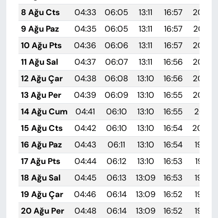
8 Ağu Cts
04:33
06:05
13:11
16:57
20:08
9 Ağu Paz
04:35
06:05
13:11
16:57
20:07
10 Ağu Pts
04:36
06:06
13:11
16:57
20:05
11 Ağu Sal
04:37
06:07
13:11
16:56
20:04
12 Ağu Çar
04:38
06:08
13:10
16:56
20:03
13 Ağu Per
04:39
06:09
13:10
16:55
20:02
14 Ağu Cum
04:41
06:10
13:10
16:55
20:01
15 Ağu Cts
04:42
06:10
13:10
16:54
20:00
16 Ağu Paz
04:43
06:11
13:10
16:54
19:58
17 Ağu Pts
04:44
06:12
13:10
16:53
19:57
18 Ağu Sal
04:45
06:13
13:09
16:53
19:56
19 Ağu Çar
04:46
06:14
13:09
16:52
19:55
20 Ağu Per
04:48
06:14
13:09
16:52
19:53