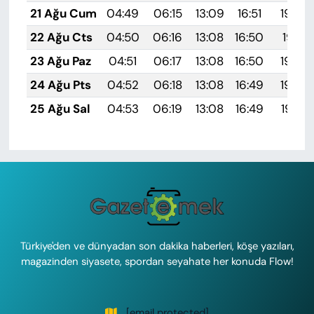
21 Ağu Cum
04:49
06:15
13:09
16:51
19:52
22 Ağu Cts
04:50
06:16
13:08
16:50
19:51
23 Ağu Paz
04:51
06:17
13:08
16:50
19:49
24 Ağu Pts
04:52
06:18
13:08
16:49
19:48
25 Ağu Sal
04:53
06:19
13:08
16:49
19:47
Türkiye'den ve dünyadan son dakika haberleri, köşe yazıları,
magazinden siyasete, spordan seyahate her konuda Flow!
[email protected]