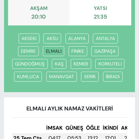
AKŞAM
YATSI
20:10
21:35
AKSEKİ
AKSU
ALANYA
ANTALYA
DEMRE
ELMALI
FİNİKE
GAZİPAŞA
GÜNDOĞMUŞ
KAŞ
KEMER
KORKUTELİ
KUMLUCA
MANAVGAT
SERİK
İBRADI
ELMALI AYLIK NAMAZ VAKITLERI
İMSAK
GÜNEŞ
ÖĞLE
İKINDI
AKŞA
25 Tem Cts
04:17
05:53
13:12
17:01
20:21