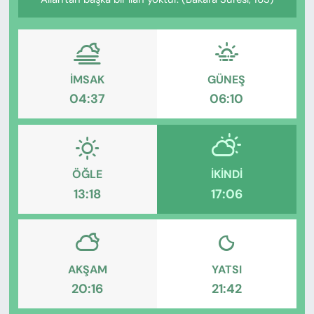
KADIN
SAĞLIK
SPOR
İMSAK
GÜNEŞ
04:37
06:10
KÜLTÜR-SANAT
MAGAZİN
ÖĞLE
İKINDI
ÖZEL HABER
13:18
17:06
YAZAR KÖŞESİ
SİYASET
AKŞAM
YATSI
20:16
21:42
VAN VE DİYARBAKIR HABERLERİ