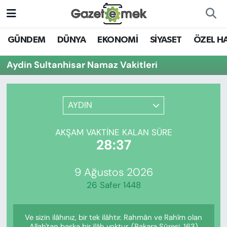
DÜNYA
Nöbetçi Eczaneler
GÜNDEM
DÜNYA
EKONOMİ
SİYASET
ÖZEL H
EKONOMİ
Hava Durumu
Aydin Sultanhisar Namaz Vakitleri
EMEK HABERLERİ
İstanbul Namaz Vakitleri
AYDIN
YENİ MEDYADA EMEK
Trafik Durumu
GAZETECİLİĞİNİ GELİŞTİRMEK
AKŞAM VAKTINE KALAN SÜRE
Süper Lig Puan Durumu ve Fikstür
28:37
FAYDALI BİLGİLER
Tüm Manşetler
9 Ağustos 2026
GÜNDEM
26 Safer 1448
Son Dakika Haberleri
EĞİTİM
Ve sizin ilâhınız, bir tek ilâhtır. Rahmân ve Rahîm olan
Haber Arşivi
Allah'tan başka bir ilâh yoktur. (Bakara Sûresi, 163)