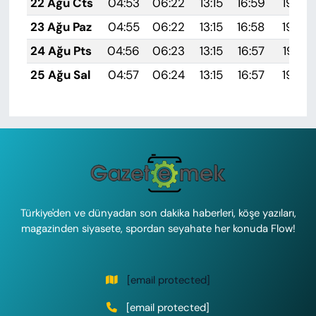
22 Ağu Cts
04:53
06:22
13:15
16:59
19:59
23 Ağu Paz
04:55
06:22
13:15
16:58
19:58
24 Ağu Pts
04:56
06:23
13:15
16:57
19:57
25 Ağu Sal
04:57
06:24
13:15
16:57
19:55
Türkiye'den ve dünyadan son dakika haberleri, köşe yazıları,
magazinden siyasete, spordan seyahate her konuda Flow!
[email protected]
[email protected]