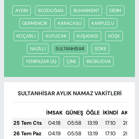
AYDIN
BOZDOĞAN
BUHARKENT
DİDİM
GERMENCİK
KARACASU
KARPUZLU
KOÇARLI
KUYUCAK
KUŞADASI
KÖŞK
NAZİLLİ
SULTANHİSAR
SÖKE
YENİPAZAR (A)
ÇİNE
İNCİRLİOVA
SULTANHİSAR AYLIK NAMAZ VAKITLERI
İMSAK
GÜNEŞ
ÖĞLE
İKINDI
AKŞA
25 Tem Cts
04:18
05:58
13:19
17:10
20:30
26 Tem Paz
04:19
05:58
13:19
17:10
20:30