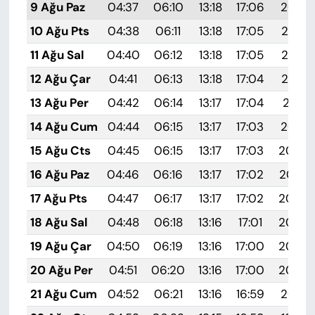
9 Ağu Paz
04:37
06:10
13:18
17:06
20:16
10 Ağu Pts
04:38
06:11
13:18
17:05
20:15
11 Ağu Sal
04:40
06:12
13:18
17:05
20:13
12 Ağu Çar
04:41
06:13
13:18
17:04
20:12
13 Ağu Per
04:42
06:14
13:17
17:04
20:11
14 Ağu Cum
04:44
06:15
13:17
17:03
20:10
15 Ağu Cts
04:45
06:15
13:17
17:03
20:09
16 Ağu Paz
04:46
06:16
13:17
17:02
20:07
17 Ağu Pts
04:47
06:17
13:17
17:02
20:06
18 Ağu Sal
04:48
06:18
13:16
17:01
20:05
19 Ağu Çar
04:50
06:19
13:16
17:00
20:03
20 Ağu Per
04:51
06:20
13:16
17:00
20:02
21 Ağu Cum
04:52
06:21
13:16
16:59
20:01