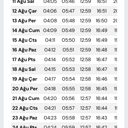
11 Ağu Sal
04:05
05:46
12:59
16:51
20:03
12 Ağu Çar
04:06
05:47
12:59
16:51
20:02
13 Ağu Per
04:08
05:48
12:59
16:50
20:00
14 Ağu Cum
04:09
05:49
12:59
16:49
19:59
15 Ağu Cts
04:11
05:50
12:59
16:49
19:58
16 Ağu Paz
04:12
05:51
12:59
16:48
19:56
17 Ağu Pts
04:14
05:52
12:58
16:47
19:55
18 Ağu Sal
04:15
05:53
12:58
16:47
19:53
19 Ağu Çar
04:17
05:54
12:58
16:46
19:52
20 Ağu Per
04:18
05:55
12:58
16:45
19:50
21 Ağu Cum
04:20
05:56
12:57
16:44
19:49
22 Ağu Cts
04:21
05:57
12:57
16:44
19:47
23 Ağu Paz
04:23
05:58
12:57
16:43
19:46
24 Ağu Pts
04:24
05:59
12:57
16:42
19:44