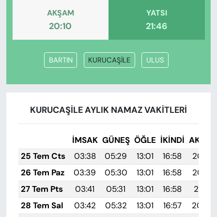
AKŞAM
YATSI
20:10
21:46
BARTIN
KURUCAŞİLE
ULUS
KURUCAŞİLE AYLIK NAMAZ VAKITLERI
İMSAK
GÜNEŞ
ÖĞLE
İKINDI
AKŞA
25 Tem Cts
03:38
05:29
13:01
16:58
20:23
26 Tem Paz
03:39
05:30
13:01
16:58
20:22
27 Tem Pts
03:41
05:31
13:01
16:58
20:21
28 Tem Sal
03:42
05:32
13:01
16:57
20:20