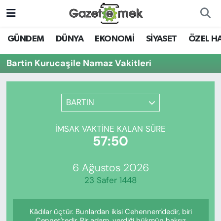
DÜNYA
Nöbetçi Eczaneler
GÜNDEM
DÜNYA
EKONOMİ
SİYASET
ÖZEL H
EKONOMİ
Hava Durumu
Bartin Kurucaşile Namaz Vakitleri
EMEK HABERLERİ
İstanbul Namaz Vakitleri
BARTIN
YENİ MEDYADA EMEK
Trafik Durumu
GAZETECİLİĞİNİ GELİŞTİRMEK
İMSAK VAKTINE KALAN SÜRE
Süper Lig Puan Durumu ve Fikstür
57:50
FAYDALI BİLGİLER
Tüm Manşetler
6 Ağustos 2026
GÜNDEM
23 Safer 1448
Son Dakika Haberleri
EĞİTİM
Kâdılar üçtür. Bunlardan ikisi Cehennem'dedir, biri
Haber Arşivi
Cennet'tedir. Bir adam, verdiği hükmün haksız