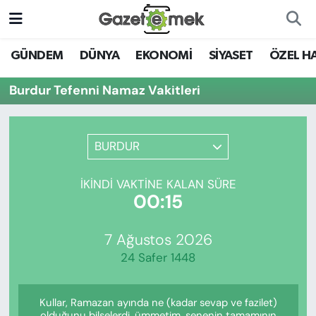
DÜNYA
Nöbetçi Eczaneler
GÜNDEM
DÜNYA
EKONOMİ
SİYASET
ÖZEL H
EKONOMİ
Hava Durumu
Burdur Tefenni Namaz Vakitleri
EMEK HABERLERİ
İstanbul Namaz Vakitleri
BURDUR
YENİ MEDYADA EMEK
Trafik Durumu
GAZETECİLİĞİNİ GELİŞTİRMEK
İKINDI VAKTINE KALAN SÜRE
Süper Lig Puan Durumu ve Fikstür
00:15
FAYDALI BİLGİLER
Tüm Manşetler
7 Ağustos 2026
GÜNDEM
24 Safer 1448
Son Dakika Haberleri
EĞİTİM
Kullar, Ramazan ayında ne (kadar sevap ve fazilet)
Haber Arşivi
olduğunu bilselerdi, ümmetim, senenin tamamının