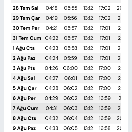
28 Tem Sal
04:18
05:55
13:12
17:02
20:20
29 Tem Çar
04:19
05:56
13:12
17:02
20:19
30 Tem Per
04:21
05:57
13:12
17:01
20:18
31 Tem Cum
04:22
05:57
13:12
17:01
20:17
1 Ağu Cts
04:23
05:58
13:12
17:01
20:16
2 Ağu Paz
04:24
05:59
13:12
17:01
20:16
3 Ağu Pts
04:26
06:00
13:12
17:00
20:15
4 Ağu Sal
04:27
06:01
13:12
17:00
20:14
5 Ağu Çar
04:28
06:02
13:12
17:00
20:13
6 Ağu Per
04:29
06:02
13:12
16:59
20:11
7 Ağu Cum
04:31
06:03
13:12
16:59
20:10
8 Ağu Cts
04:32
06:04
13:12
16:59
20:09
9 Ağu Paz
04:33
06:05
13:12
16:58
20:08