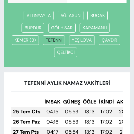
ALTINYAYLA
AĞLASUN
BUCAK
BURDUR
GÖLHİSAR
KARAMANLI
KEMER (B)
TEFENNİ
YEŞİLOVA
ÇAVDIR
ÇELTİKCİ
TEFENNİ AYLIK NAMAZ VAKITLERI
İMSAK
GÜNEŞ
ÖĞLE
İKINDI
AKŞA
25 Tem Cts
04:15
05:53
13:13
17:02
20:22
26 Tem Paz
04:16
05:53
13:13
17:02
20:22
27 Tem Pts
04:17
05:54
13:13
17:02
20:21