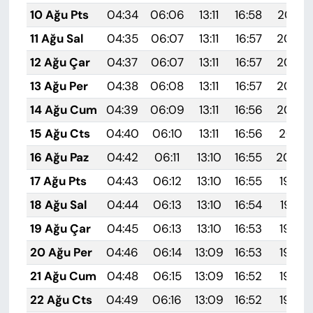
10 Ağu Pts
04:34
06:06
13:11
16:58
20:07
11 Ağu Sal
04:35
06:07
13:11
16:57
20:06
12 Ağu Çar
04:37
06:07
13:11
16:57
20:05
13 Ağu Per
04:38
06:08
13:11
16:57
20:04
14 Ağu Cum
04:39
06:09
13:11
16:56
20:02
15 Ağu Cts
04:40
06:10
13:11
16:56
20:01
16 Ağu Paz
04:42
06:11
13:10
16:55
20:00
17 Ağu Pts
04:43
06:12
13:10
16:55
19:59
18 Ağu Sal
04:44
06:13
13:10
16:54
19:57
19 Ağu Çar
04:45
06:13
13:10
16:53
19:56
20 Ağu Per
04:46
06:14
13:09
16:53
19:55
21 Ağu Cum
04:48
06:15
13:09
16:52
19:53
22 Ağu Cts
04:49
06:16
13:09
16:52
19:52