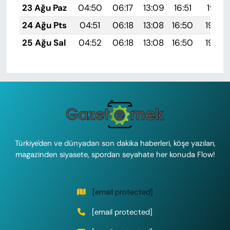
23 Ağu Paz
04:50
06:17
13:09
16:51
19:51
24 Ağu Pts
04:51
06:18
13:08
16:50
19:49
25 Ağu Sal
04:52
06:18
13:08
16:50
19:48
Türkiye'den ve dünyadan son dakika haberleri, köşe yazıları,
magazinden siyasete, spordan seyahate her konuda Flow!
[email protected]
[email protected]