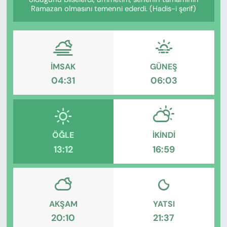
KADIN
Ramazan olmasını temenni ederdi. (Hadis-i şerif)
SAĞLIK
SPOR
İMSAK
GÜNEŞ
04:31
06:03
KÜLTÜR-SANAT
MAGAZİN
ÖZEL HABER
ÖĞLE
İKINDI
13:12
16:59
YAZAR KÖŞESİ
SİYASET
AKŞAM
YATSI
VAN VE DİYARBAKIR HABERLERİ
20:10
21:37