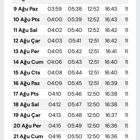
9 Ağu Paz
03:59
05:38
12:52
16:43
19:55
10 Ağu Pts
04:00
05:39
12:52
16:43
19:54
11 Ağu Sal
04:02
05:40
12:52
16:42
19:53
12 Ağu Çar
04:03
05:41
12:51
16:42
19:52
13 Ağu Per
04:05
05:42
12:51
16:41
19:50
14 Ağu Cum
04:06
05:43
12:51
16:40
19:49
15 Ağu Cts
04:08
05:44
12:51
16:40
19:48
16 Ağu Paz
04:09
05:45
12:51
16:39
19:46
17 Ağu Pts
04:10
05:46
12:50
16:38
19:45
18 Ağu Sal
04:12
05:47
12:50
16:38
19:43
19 Ağu Çar
04:13
05:48
12:50
16:37
19:42
20 Ağu Per
04:15
05:49
12:50
16:36
19:40
21 Ağu Cum
04:16
05:50
12:50
16:36
19:39