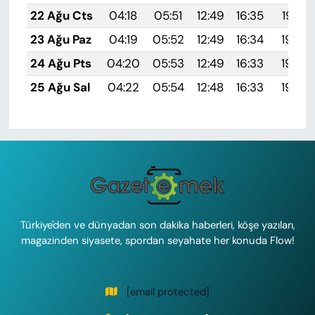
22 Ağu Cts
04:18
05:51
12:49
16:35
19:37
23 Ağu Paz
04:19
05:52
12:49
16:34
19:36
24 Ağu Pts
04:20
05:53
12:49
16:33
19:34
25 Ağu Sal
04:22
05:54
12:48
16:33
19:33
Türkiye'den ve dünyadan son dakika haberleri, köşe yazıları,
magazinden siyasete, spordan seyahate her konuda Flow!
[email protected]