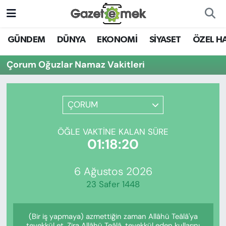
DÜNYA
Nöbetçi Eczaneler
GÜNDEM
DÜNYA
EKONOMİ
SİYASET
ÖZEL H
EKONOMİ
Hava Durumu
Çorum Oğuzlar Namaz Vakitleri
EMEK HABERLERİ
İstanbul Namaz Vakitleri
ÇORUM
YENİ MEDYADA EMEK
Trafik Durumu
GAZETECİLİĞİNİ GELİŞTİRMEK
ÖĞLE VAKTINE KALAN SÜRE
Süper Lig Puan Durumu ve Fikstür
01:18:20
FAYDALI BİLGİLER
Tüm Manşetler
6 Ağustos 2026
GÜNDEM
23 Safer 1448
Son Dakika Haberleri
EĞİTİM
(Bir iş yapmaya) azmettiğin zaman Allâhü Teâlâ'ya
Haber Arşivi
tevekkül et. Zira Allâhü Teâlâ, tevekkül eden kullarını