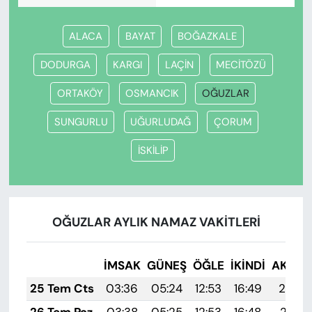
ALACA
BAYAT
BOĞAZKALE
DODURGA
KARGI
LAÇİN
MECİTÖZÜ
ORTAKÖY
OSMANCIK
OĞUZLAR
SUNGURLU
UĞURLUDAĞ
ÇORUM
İSKİLİP
OĞUZLAR AYLIK NAMAZ VAKITLERI
İMSAK
GÜNEŞ
ÖĞLE
İKINDI
AKŞA
25 Tem Cts
03:36
05:24
12:53
16:49
20:12
26 Tem Paz
03:38
05:25
12:53
16:48
20:11