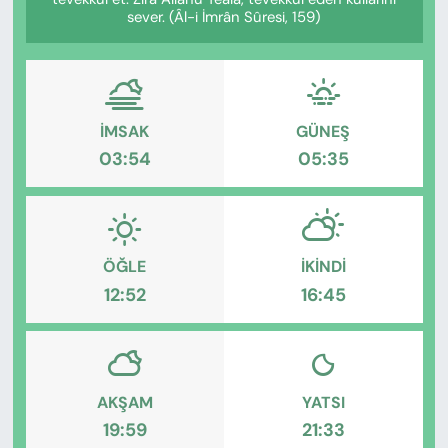
KADIN
sever. (Âl-i İmrân Sûresi, 159)
SAĞLIK
SPOR
İMSAK
GÜNEŞ
03:54
05:35
KÜLTÜR-SANAT
MAGAZİN
ÖZEL HABER
ÖĞLE
İKINDI
12:52
16:45
YAZAR KÖŞESİ
SİYASET
AKŞAM
YATSI
VAN VE DİYARBAKIR HABERLERİ
19:59
21:33