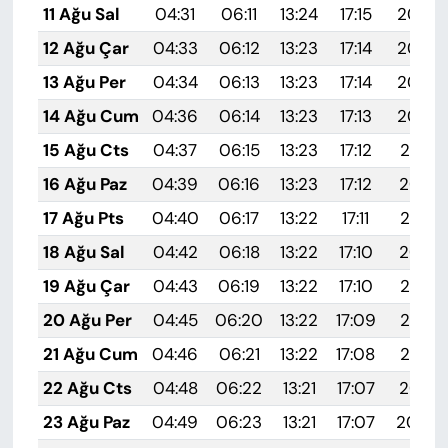
11 Ağu Sal
04:31
06:11
13:24
17:15
20:26
12 Ağu Çar
04:33
06:12
13:23
17:14
20:25
13 Ağu Per
04:34
06:13
13:23
17:14
20:23
14 Ağu Cum
04:36
06:14
13:23
17:13
20:22
15 Ağu Cts
04:37
06:15
13:23
17:12
20:21
16 Ağu Paz
04:39
06:16
13:23
17:12
20:19
17 Ağu Pts
04:40
06:17
13:22
17:11
20:18
18 Ağu Sal
04:42
06:18
13:22
17:10
20:16
19 Ağu Çar
04:43
06:19
13:22
17:10
20:15
20 Ağu Per
04:45
06:20
13:22
17:09
20:13
21 Ağu Cum
04:46
06:21
13:22
17:08
20:12
22 Ağu Cts
04:48
06:22
13:21
17:07
20:10
23 Ağu Paz
04:49
06:23
13:21
17:07
20:09