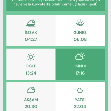
KADIN
havle ve lâ kuvvete illâ billâh" demek. (Hadis-i şerif)
SAĞLIK
SPOR
İMSAK
GÜNEŞ
04:27
06:08
KÜLTÜR-SANAT
MAGAZİN
ÖZEL HABER
ÖĞLE
İKINDI
13:24
17:16
YAZAR KÖŞESİ
SİYASET
AKŞAM
YATSI
VAN VE DİYARBAKIR HABERLERİ
20:30
22:04