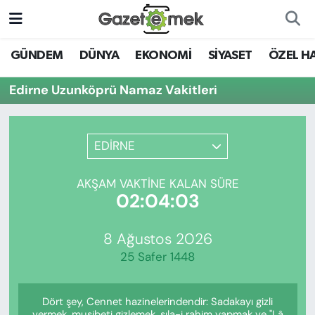
DÜNYA
Nöbetçi Eczaneler
GÜNDEM
DÜNYA
EKONOMİ
SİYASET
ÖZEL H
EKONOMİ
Hava Durumu
Edirne Uzunköprü Namaz Vakitleri
EMEK HABERLERİ
İstanbul Namaz Vakitleri
EDİRNE
YENİ MEDYADA EMEK
Trafik Durumu
GAZETECİLİĞİNİ GELİŞTİRMEK
AKŞAM VAKTINE KALAN SÜRE
Süper Lig Puan Durumu ve Fikstür
02:04:03
FAYDALI BİLGİLER
Tüm Manşetler
8 Ağustos 2026
GÜNDEM
25 Safer 1448
Son Dakika Haberleri
EĞİTİM
Dört şey, Cennet hazinelerindendir: Sadakayı gizli
Haber Arşivi
vermek, musibeti gizlemek, sıla-i rahim yapmak ve "Lâ