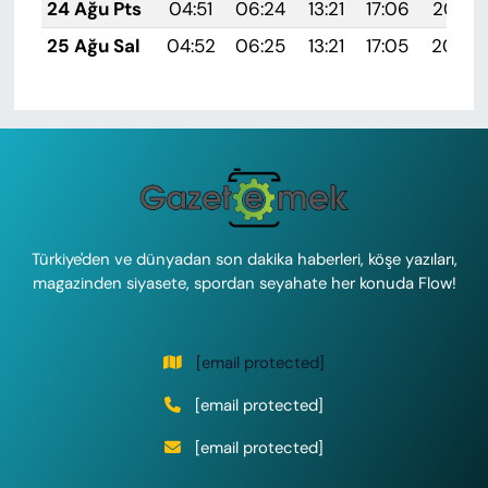
24 Ağu Pts
04:51
06:24
13:21
17:06
20:07
25 Ağu Sal
04:52
06:25
13:21
17:05
20:06
Türkiye'den ve dünyadan son dakika haberleri, köşe yazıları,
magazinden siyasete, spordan seyahate her konuda Flow!
[email protected]
[email protected]
[email protected]