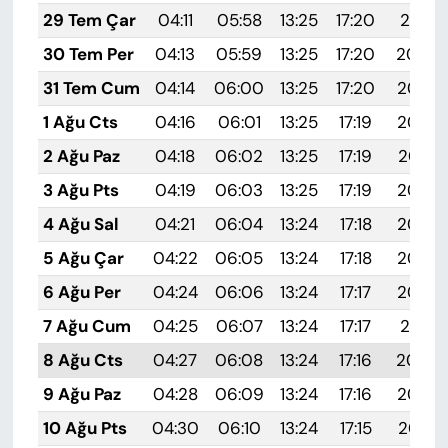
29 Tem Çar
04:11
05:58
13:25
17:20
20:41
30 Tem Per
04:13
05:59
13:25
17:20
20:40
31 Tem Cum
04:14
06:00
13:25
17:20
20:39
1 Ağu Cts
04:16
06:01
13:25
17:19
20:38
2 Ağu Paz
04:18
06:02
13:25
17:19
20:37
3 Ağu Pts
04:19
06:03
13:25
17:19
20:36
4 Ağu Sal
04:21
06:04
13:24
17:18
20:35
5 Ağu Çar
04:22
06:05
13:24
17:18
20:34
6 Ağu Per
04:24
06:06
13:24
17:17
20:32
7 Ağu Cum
04:25
06:07
13:24
17:17
20:31
8 Ağu Cts
04:27
06:08
13:24
17:16
20:30
9 Ağu Paz
04:28
06:09
13:24
17:16
20:29
10 Ağu Pts
04:30
06:10
13:24
17:15
20:27