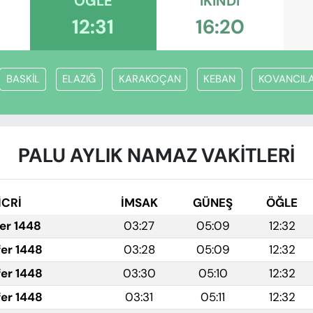
ÖĞLE
İKINDI
12:31
16:20
BASKİL
ELAZIĞ
KARAKOÇAN
KEBAN
KOVANCIL
PALU AYLIK NAMAZ VAKITLERI
İCRİ
İMSAK
GÜNEŞ
ÖĞLE
fer 1448
03:27
05:09
12:32
fer 1448
03:28
05:09
12:32
fer 1448
03:30
05:10
12:32
fer 1448
03:31
05:11
12:32