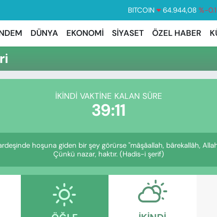
BITCOIN
64.944,08
%-0.
DOLAR
47,7436
%0.
NDEM
DÜNYA
EKONOMİ
SİYASET
ÖZEL HABER
K
EURO
55,2510
%0.3
ri
STERLİN
64,4811
%0.3
GRAM ALTIN
6660.55
%0.0
İKINDI VAKTINE KALAN SÜRE
BİST100
13.779
%-1
39:10
ardeşinde hoşuna giden bir şey görürse "mâşâallah, bârekallâh, Alla
Çünkü nazar, haktır. (Hadis-i şerif)