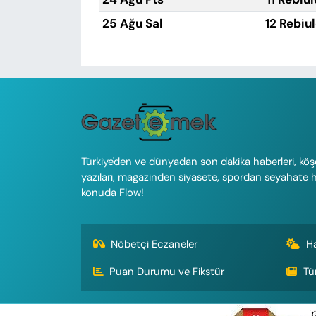
25 Ağu Sal
12 Rebiu
Türkiye'den ve dünyadan son dakika haberleri, köş
yazıları, magazinden siyasete, spordan seyahate 
konuda Flow!
Nöbetçi Eczaneler
H
Puan Durumu ve Fikstür
Tü