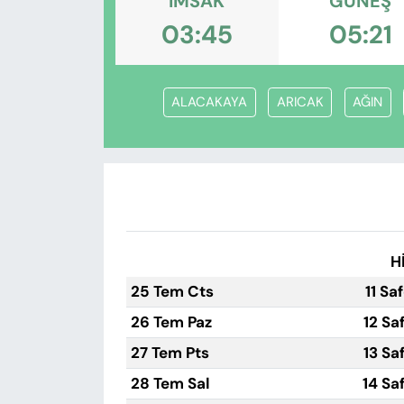
İMSAK
GÜNEŞ
KADIN
03:45
05:21
SAĞLIK
SPOR
ALACAKAYA
ARICAK
AĞIN
KÜLTÜR-SANAT
MAGAZİN
ÖZEL HABER
H
YAZAR KÖŞESİ
25 Tem Cts
11 Sa
26 Tem Paz
12 Sa
SİYASET
27 Tem Pts
13 Sa
VAN VE DİYARBAKIR HABERLERİ
28 Tem Sal
14 Sa