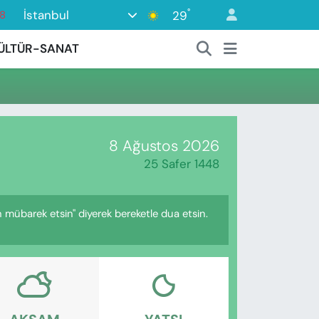
°
İstanbul
29
18
18
ÜLTÜR-SANAT
2
8
3
4
8 Ağustos 2026
25 Safer 1448
h mübarek etsin" diyerek bereketle dua etsin.