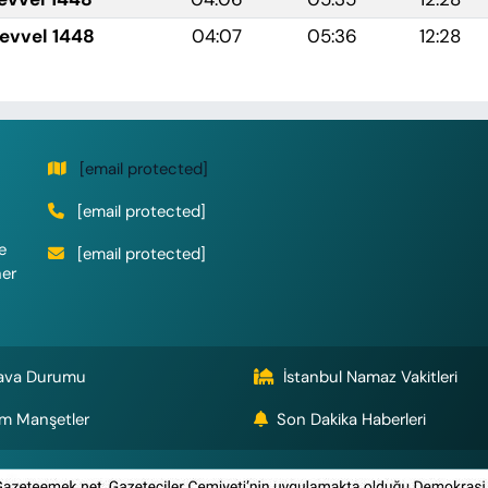
levvel 1448
04:07
05:36
12:28
[email protected]
[email protected]
e
[email protected]
her
ava Durumu
İstanbul Namaz Vakitleri
m Manşetler
Son Dakika Haberleri