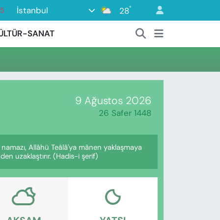
°
İstanbul
28
15
18
ÜLTÜR-SANAT
32
38
0
14
9 Ağustos 2026
26 Safer 1448
e namazı, Allâhü Teâlâ'ya mânen yaklaşmaya
en uzaklaştırır. (Hadis-i şerif)