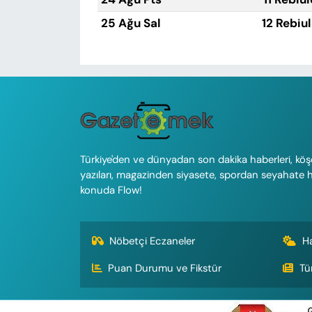
25 Ağu Sal
12 Rebiu
Türkiye'den ve dünyadan son dakika haberleri, köş
yazıları, magazinden siyasete, spordan seyahate 
konuda Flow!
Nöbetçi Eczaneler
H
Puan Durumu ve Fikstür
Tü