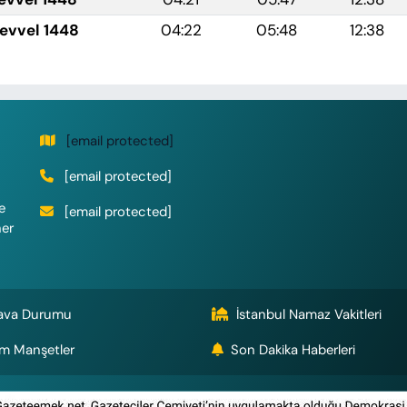
levvel 1448
04:22
05:48
12:38
[email protected]
[email protected]
e
[email protected]
her
ava Durumu
İstanbul Namaz Vakitleri
m Manşetler
Son Dakika Haberleri