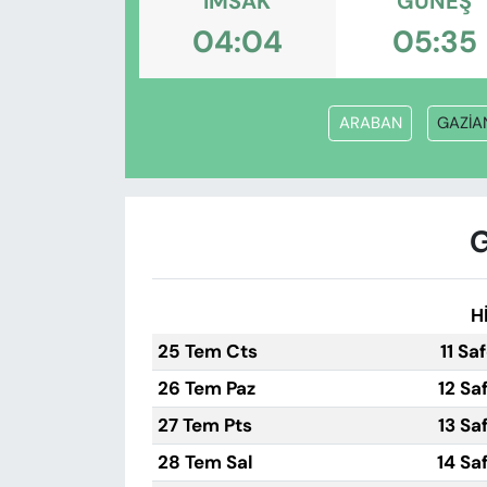
İMSAK
GÜNEŞ
KADIN
04:04
05:35
SAĞLIK
SPOR
ARABAN
GAZİA
KÜLTÜR-SANAT
MAGAZİN
G
ÖZEL HABER
H
YAZAR KÖŞESİ
25 Tem Cts
11 Sa
26 Tem Paz
12 Sa
SİYASET
27 Tem Pts
13 Sa
VAN VE DİYARBAKIR HABERLERİ
28 Tem Sal
14 Sa