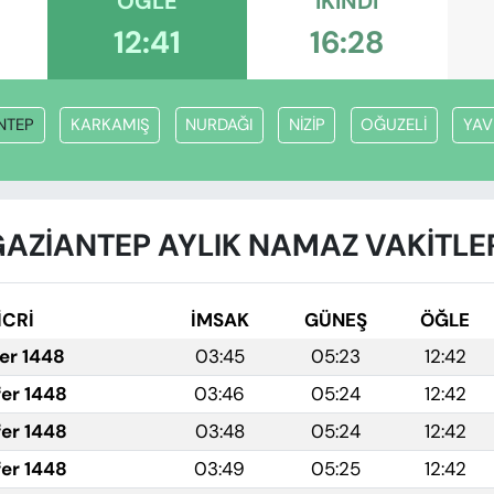
ÖĞLE
İKINDI
12:41
16:28
NTEP
KARKAMIŞ
NURDAĞI
NİZİP
OĞUZELİ
YAV
AZİANTEP AYLIK NAMAZ VAKITLE
İCRİ
İMSAK
GÜNEŞ
ÖĞLE
fer 1448
03:45
05:23
12:42
fer 1448
03:46
05:24
12:42
fer 1448
03:48
05:24
12:42
fer 1448
03:49
05:25
12:42