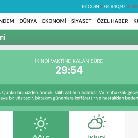
BITCOIN
64.840,97
%-0.
DOLAR
47,7436
%0.
NDEM
DÜNYA
EKONOMİ
SİYASET
ÖZEL HABER
K
EURO
55,2510
%0.
ri
STERLİN
64,4811
%0.
GRAM ALTIN
6660.55
%
İKINDI VAKTINE KALAN SÜRE
BİST100
13.779
%-
29:53
ünkü bu, sizden önceki sâlih zâtların âdetidir. Ve muhakkak gec
a bir vâsıtadır, birtakım günahlara keffârettir ve hastalıkları bedend