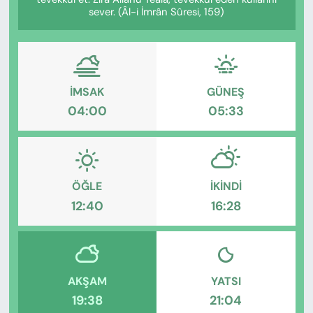
KADIN
sever. (Âl-i İmrân Sûresi, 159)
SAĞLIK
SPOR
İMSAK
GÜNEŞ
04:00
05:33
KÜLTÜR-SANAT
MAGAZİN
ÖZEL HABER
ÖĞLE
İKINDI
12:40
16:28
YAZAR KÖŞESİ
SİYASET
AKŞAM
YATSI
VAN VE DİYARBAKIR HABERLERİ
19:38
21:04