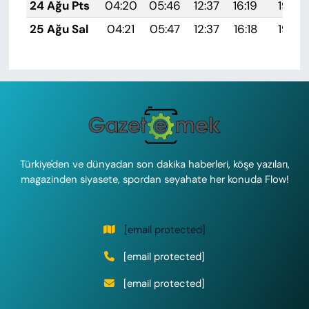
24 Ağu Pts
04:20
05:46
12:37
16:19
19:18
25 Ağu Sal
04:21
05:47
12:37
16:18
19:17
Türkiye'den ve dünyadan son dakika haberleri, köşe yazıları,
magazinden siyasete, spordan seyahate her konuda Flow!
[email protected]
[email protected]
[email protected]