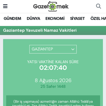
DÜNYA
Nöbetçi Eczaneler
GÜNDEM
DÜNYA
EKONOMİ
SİYASET
ÖZEL H
EKONOMİ
Hava Durumu
Gaziantep Yavuzeli Namaz Vakitleri
EMEK HABERLERİ
İstanbul Namaz Vakitleri
GAZİANTEP
YENİ MEDYADA EMEK
Trafik Durumu
GAZETECİLİĞİNİ GELİŞTİRMEK
YATSI VAKTINE KALAN SÜRE
Süper Lig Puan Durumu ve Fikstür
02:07:40
FAYDALI BİLGİLER
Tüm Manşetler
8 Ağustos 2026
GÜNDEM
25 Safer 1448
Son Dakika Haberleri
EĞİTİM
(Bir iş yapmaya) azmettiğin zaman Allâhü Teâlâ'ya
Haber Arşivi
tevekkül et. Zira Allâhü Teâlâ, tevekkül eden kullarını