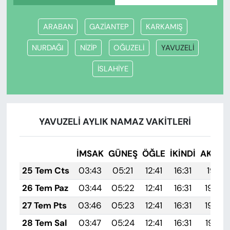
ARABAN
GAZİANTEP
KARKAMIŞ
NURDAĞI
NİZİP
OĞUZELİ
YAVUZELİ
İSLAHİYE
YAVUZELİ AYLIK NAMAZ VAKITLERI
İMSAK
GÜNEŞ
ÖĞLE
İKINDI
AKŞA
25 Tem Cts
03:43
05:21
12:41
16:31
19:51
26 Tem Paz
03:44
05:22
12:41
16:31
19:50
27 Tem Pts
03:46
05:23
12:41
16:31
19:50
28 Tem Sal
03:47
05:24
12:41
16:31
19:49