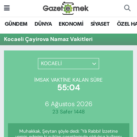
DÜNYA
Nöbetçi Eczaneler
GÜNDEM
DÜNYA
EKONOMİ
SİYASET
ÖZEL H
EKONOMİ
Hava Durumu
Kocaeli Çayirova Namaz Vakitleri
EMEK HABERLERİ
İstanbul Namaz Vakitleri
KOCAELİ
YENİ MEDYADA EMEK
Trafik Durumu
GAZETECİLİĞİNİ GELİŞTİRMEK
İMSAK VAKTINE KALAN SÜRE
Süper Lig Puan Durumu ve Fikstür
55:04
FAYDALI BİLGİLER
Tüm Manşetler
6 Ağustos 2026
GÜNDEM
23 Safer 1448
Son Dakika Haberleri
EĞİTİM
Muhakkak, Şeytan şöyle dedi: "Yâ Rabbi! İzzetine
Haber Arşivi
yemin ederim ki ruhları cesetlerinde oldukça kullarını