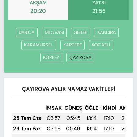
AKŞAM
YATSI
20:20
21:55
DARICA
DİLOVASI
GEBZE
KANDIRA
KARAMÜRSEL
KARTEPE
KOCAELİ
KÖRFEZ
ÇAYIROVA
ÇAYIROVA AYLIK NAMAZ VAKITLERI
İMSAK
GÜNEŞ
ÖĞLE
İKINDI
AKŞA
25 Tem Cts
03:57
05:45
13:14
17:10
20:33
26 Tem Paz
03:58
05:46
13:14
17:10
20:32