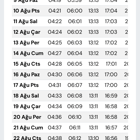
10 Ağu Pts
04:21
06:00
13:13
17:04
20:16
11 Ağu Sal
04:22
06:01
13:13
17:03
20:14
12 Ağu Çar
04:24
06:02
13:13
17:03
20:13
13 Ağu Per
04:25
06:03
13:12
17:02
20:12
14 Ağu Cum
04:27
06:04
13:12
17:02
20:10
15 Ağu Cts
04:28
06:05
13:12
17:01
20:09
16 Ağu Paz
04:30
06:06
13:12
17:00
20:07
17 Ağu Pts
04:31
06:07
13:12
17:00
20:06
18 Ağu Sal
04:33
06:08
13:11
16:59
20:05
19 Ağu Çar
04:34
06:09
13:11
16:58
20:03
20 Ağu Per
04:36
06:10
13:11
16:58
20:02
21 Ağu Cum
04:37
06:11
13:11
16:57
20:00
22 Ağu Cts
04:38
06:12
13:10
16:56
19:59