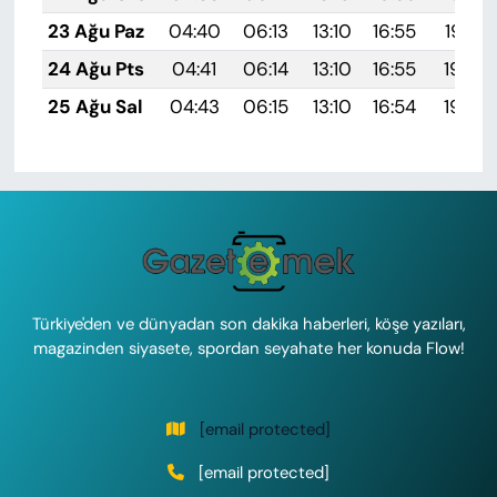
23 Ağu Paz
04:40
06:13
13:10
16:55
19:57
24 Ağu Pts
04:41
06:14
13:10
16:55
19:56
25 Ağu Sal
04:43
06:15
13:10
16:54
19:54
Türkiye'den ve dünyadan son dakika haberleri, köşe yazıları,
magazinden siyasete, spordan seyahate her konuda Flow!
[email protected]
[email protected]