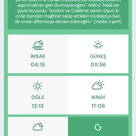
KADIN
saptırmaktan geri durmayacağım." Allâhü Teâlâ ise
şöyle buyurdu: "İzzetim ve Celâlime yemin olsun ki
onlar benden mağfiret talep ettikleri müddetçe ben
SAĞLIK
de onları affetmeye devam edeceğim." (Hadis-i şerif)
SPOR
KÜLTÜR-SANAT
İMSAK
GÜNEŞ
04:15
05:56
MAGAZİN
ÖZEL HABER
YAZAR KÖŞESİ
ÖĞLE
İKINDI
13:13
17:06
SİYASET
VAN VE DİYARBAKIR HABERLERİ